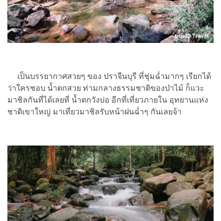
เป็นบรรยากาศสวยๆ ของ ปราจีนบุรี ที่ชุ่มฉ่ำมากๆ เรียกได้
ว่าใครชอบ น้ำตกสวย ท่ามกลางธรรมชาติของป่าไม้ ก็แวะ
มาชิลกันที่ได้เลยที่ น้ำตกวังบ่อ อีกที่เที่ยวภายใน อุทยานแห่ง
ชาติเขาใหญ่ มาเที่ยวมาชิลรับหน้าฝนฉ่ำๆ กันเลยจ้า