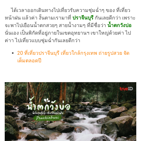
ได้เวลาออกเดินทางไปเที่ยวรับความชุ่มฉ่ำๆ ของ ที่เที่ยว
หน้าฝน แล้วค่า งั้นตามเรามาที่
ปราจีนบุรี
กันเลยดีกว่า เพราะ
จะพาไปเยือนน้ำตกสวยๆ สายน้ำงามๆ ที่มีชื่อว่า
น้ำตกวังบ่อ
นั่นเอง เป็นพิกัดที่อยู่ภายในเขตอุทยานฯ เขาใหญ่ด้วยค่า ไป
ค่าา ไปเที่ยวแบบชุ่มฉ่ำกันเลยดีกว่า
20 ที่เที่ยวปราจีนบุรี เที่ยวใกล้กรุงเทพ ถ่ายรูปสวย จัด
เต็มตลอดปี