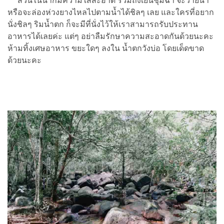
ส่วนในน้ำก็มีความใสสะอาด รวมถึงเย็นชุ่มฉ่ำ จะว่ายน้ำ
หรือจะล่องห่วงยางไหลไปตามน้ำได้ชิลๆ เลย และใครที่อยาก
นั่งชิลๆ ริมน้ำตก ก็จะมีที่นั่งไว้ให้เราสามารถรับประทาน
อาหารได้เลยค่ะ แต่ๆ อย่าลืมรักษาความสะอาดกันด้วยนะคะ
ห้ามทิ้งเศษอาหาร ขยะใดๆ ลงใน น้ำตกวังบ่อ โดยเด็ดขาด
ด้วยนะคะ