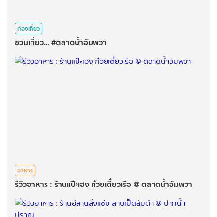
ท่องเที่ยว
ชวนเที่ยว... #ตลาดน้ำอัมพวา
อาหาร
รีวิวอาหาร : ร้านแป๊ะเฮง ก๋วยเตี๋ยวเรือ @ ตลาดน้ำอัมพวา