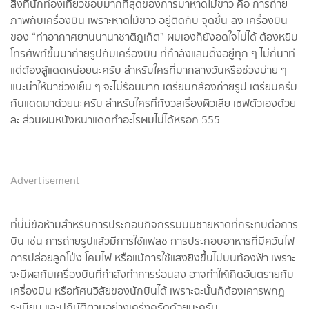
สิ่งที่นักท่องเที่ยวชอบมากที่สุดของการมาหาดไม้ขาว คือ การถ่าย
ภาพกับเครื่องบิน เพราะหาดไม้ขาว อยู่ติดกับ จุดขึ้น-ลง เครื่องบิน
ของ “ท่าอากาศยานนานาชาติภูเก็ต” ผมเองก็ยังอดใจไม่ได้ ต้องหยิบ
โทรศัพท์ขึ้นมาถ่ายรูปกับเครื่องบิน ที่กำลังแลนดิ้งอยู่ทุก ๆ ไม่กี่นาที
แต่ต้องสู้แดดหน่อยนะครับ สำหรับใครที่มากลางวันหรือช่วงบ่าย ๆ
แนะนำให้มาช่วงเย็น ๆ จะไม่ร้อนมาก เตรียมกล้องถ่ายรูป เตรียมครีม
กันแดดมาด้วยนะครับ สำหรับใครที่กังวลเรื่องผิวเสีย เชฟตัวเองด้วย
ละ ส่วนผมหนังหนาแดดทำอะไรผมไม่ได้หรอก 555
Advertisement
ที่นี่มีข้อห้ามสำหรับการประกอบกิจกรรมบนชายหาดที่กระทบต่อการ
บิน เช่น การถ่ายรูปแล้วมีการใช้แฟลช การประกอบอาหารที่มีควันไฟ
การปล่อยลูกโป่ง โคมไฟ หรือแม้การใช้แสงยิงขึ้นไปบนท้องฟ้า เพราะ
จะมีผลกับเครื่องบินที่กำลังทำการร่อนลง อาจทำให้เกิดอันตรายกับ
เครื่องบิน หรือทัศนวิสัยของนักบินได้ เพราะฉะนั้นก็ต้องเคารพกฎ
ระเบียบ และปฏิบัติตามอย่างเคร่งครัดด้วยนะครับ