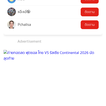
แอ๊ะแอ๋🤪
ติดตาม
Pchalisa
ติดตาม
Advertisement