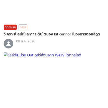
ติดกระแส
ดารา
วิเคราะห์เสน่ห์และการเติบโตของ kit connor ในวงการฮอลลีวูด
08 ส.ค. 2026