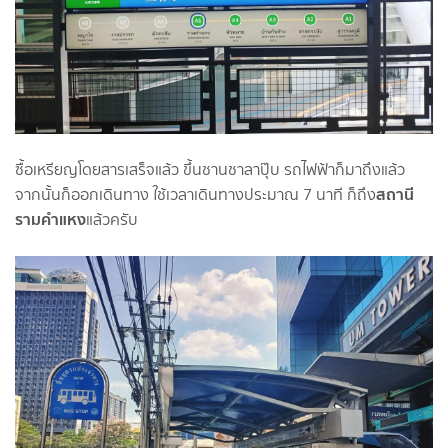
ซื้อเหรียญโดยสารเสร็จแล้ว ขึ้นชานชาลาปุ๊บ รถไฟฟ้าก็มาถึงแล้ว
สถานี
จากนั้นก็ออกเดินทาง ใช้เวลาเดินทางประมาณ 7 นาที ก็ถึง
รามคำแหง
แล้วครับ