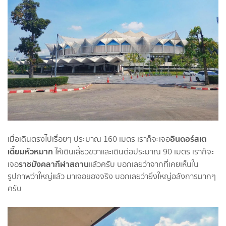
อินดอร์สเต
เมื่อเดินตรงไปเรื่อยๆ ประมาณ 160 เมตร เราก็จะเจอ
เดี้ยมหัวหมาก
ให้เดินเลี้ยวขวาและเดินต่อประมาณ 90 เมตร เราก็จะ
ราชมังคลากีฬาสถาน
เจอ
แล้วครับ บอกเลยว่าจากที่เคยเห็นใน
รูปภาพว่าใหญ่แล้ว มาเจอของจริง บอกเลยว่ายิ่งใหญ่อลังการมากๆ
ครับ