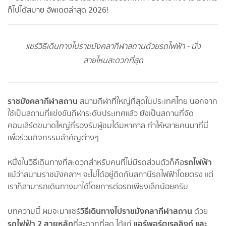
แชร์วิธีเดินทางไปราชมังคลากีฬาสถานด้วยรถไฟฟ้า - นั่ง
สายไหนสะดวกที่สุด
ราชมังคลากีฬาสถาน
สนามกีฬาที่ใหญ่ที่สุดในประเทศไทย นอกจาก
ใช้เป็นสถานที่แข่งขันกีฬาระดับประเทศแล้ว ยังเป็นสถานที่จัด
คอนเสิร์ตขนาดใหญ่ที่รองรับผู้ชมได้มหาศาล ทำให้หลายคนมาที่นี่
เพื่อร่วมกิจกรรมสำคัญต่างๆ
รถไฟฟ้า
หนึ่งในวิธีเดินทางที่สะดวกสำหรับคนที่ไม่มีรถส่วนตัวก็คือ
แม้ว่าสนามราชมังคลาฯ จะไม่ได้อยู่ติดกับสถานีรถไฟฟ้าโดยตรง แต่
เราก็สามารถเดินทางมาได้โดยการต่อรถเพียงเล็กน้อยครับ
วิธีเดินทางไปราชมังคลากีฬาสถาน
บทความนี้ ผมจะมาแชร์
ด้วย
รถไฟฟ้า 2 สายหลัก
แอร์พอร์ตเรลลิงก์ และ
ที่สะดวกที่สุด ได้แก่