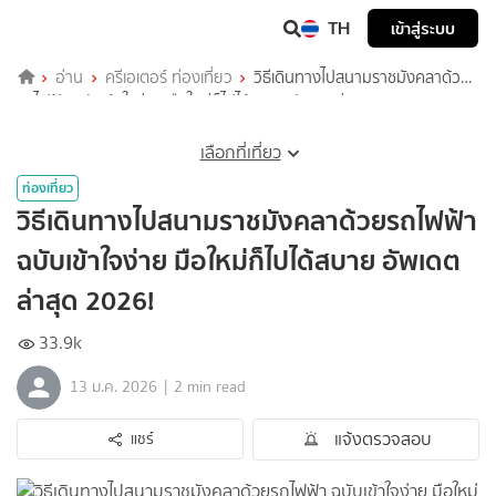
TH
เข้าสู่ระบบ
อ่าน
ครีเอเตอร์ ท่องเที่ยว
วิธีเดินทางไปสนามราชมังคลาด้วย
รถไฟฟ้า ฉบับเข้าใจง่าย มือใหม่ก็ไปได้สบาย อัพเดตล่าสุด 2026!
เลือกที่เที่ยว
ท่องเที่ยว
วิธีเดินทางไปสนามราชมังคลาด้วยรถไฟฟ้า
ฉบับเข้าใจง่าย มือใหม่ก็ไปได้สบาย อัพเดต
ล่าสุด 2026!
33.9k
|
13 ม.ค. 2026
2 min read
แจ้งตรวจสอบ
แชร์