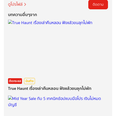
ดูโปรไฟล์
ติดตาม
บทความอื่นๆจาก
ติดกระแส
บันเทิง
True Haunt เรื่องเล่าคืนหลอน ฟังแล้วขนลุกไม่พัก