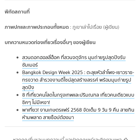
พิกัดสถานที่
ภาพปกและภาพประกอบทั้งหมด
: ภูเขาเล่าไปเรื่อย (ผู้เขียน)
บทความหมวดท่องเที่ยวเรื่องอื่นๆ ของผู้เขียน
สวนดอกฮอลลี่ฮ็อค ที่สวนจตุจักร มุมถ่ายรูปสุดปังรับ
ซัมเมอร์
Bangkok Design Week 2025 : ตะลุยหัวลำโพง-เยาวราช-
ทรงวาด สำรวจงานดีไซน์สุดสร้างสรรค์ พร้อมมุมถ่ายรูป
สุดปัง
8 ที่เที่ยวคนโสดในกรุงเทพและปริมณฑล เที่ยวคนเดียวแบบ
ชิคๆ ไม่มีเหงา!
พาเที่ยว! งานเกษตรแฟร์ 2568 จัดเต็ม 9 วัน 9 คืน สายกิน
ห้ามพลาด สายช็อปต้องมา
หากคุณชื่นชอบบทความนี้ ขอฝากกดแชร์และติดตามเพจ
⛰️