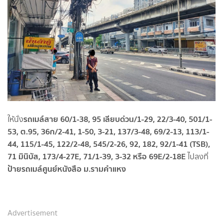
รถเมล์สาย 60/1-38, 95 เลียบด่วน/1-29, 22/3-40, 501/1-
ให้นั่ง
53, ต.95, 36ก/2-41, 1-50, 3-21, 137/3-48, 69/2-13, 113/1-
44, 115/1-45, 122/2-48, 545/2-26, 92, 182, 92/1-41 (TSB),
71 มินิบัส, 173/4-27E, 71/1-39, 3-32 หรือ 69E/2-18E
ไปลงที่
ป้ายรถเมล์ศูนย์หนังสือ ม.รามคำแหง
Advertisement