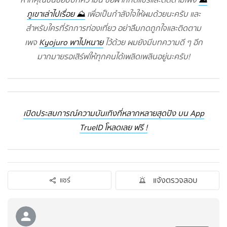
ภูเขาเล่าไปเรื่อย ⛰️
เพื่อเป็นกำลังใจให้ผมด้วยนะครับ และ
สำหรับใครที่รักการท่องเที่ยว อย่าลืมกดถูกใจและติดตาม
เพจ
Kyojuro พาไปหนาย
ไว้ด้วย ผมยังมีบทความดี ๆ อีก
มากมายรอเสิร์ฟให้ทุกคนได้เพลิดเพลินอยู่นะครับ!
เปิดประสบการณ์ความบันเทิงที่หลากหลายสุดปัง บน App
TrueID โหลดเลย ฟรี !
แจ้งตรวจสอบ
แชร์