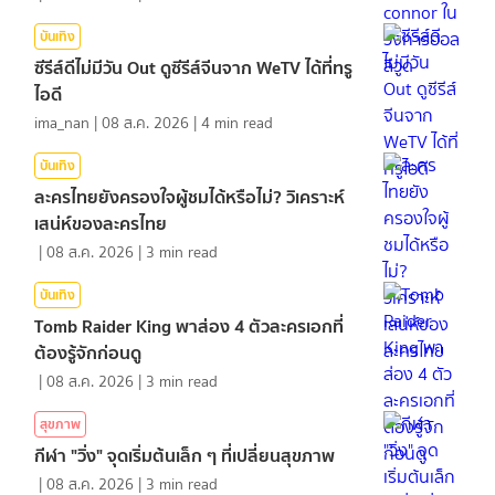
บันเทิง
ซีรีส์ดีไม่มีวัน Out ดูซีรีส์จีนจาก WeTV ได้ที่ทรู
ไอดี
ima_nan
|
08 ส.ค. 2026
|
4
min read
บันเทิง
ละครไทยยังครองใจผู้ชมได้หรือไม่? วิเคราะห์
เสน่ห์ของละครไทย
|
08 ส.ค. 2026
|
3
min read
บันเทิง
Tomb Raider King พาส่อง 4 ตัวละครเอกที่
ต้องรู้จักก่อนดู
|
08 ส.ค. 2026
|
3
min read
สุขภาพ
กีฬา "วิ่ง" จุดเริ่มต้นเล็ก ๆ ที่เปลี่ยนสุขภาพ
|
08 ส.ค. 2026
|
3
min read