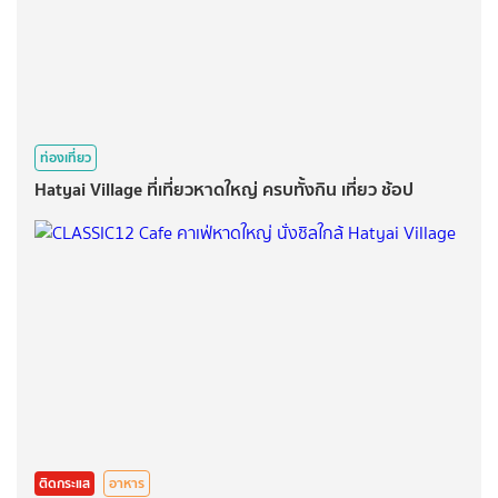
ท่องเที่ยว
Hatyai Village ที่เที่ยวหาดใหญ่ ครบทั้งกิน เที่ยว ช้อป
ติดกระแส
อาหาร