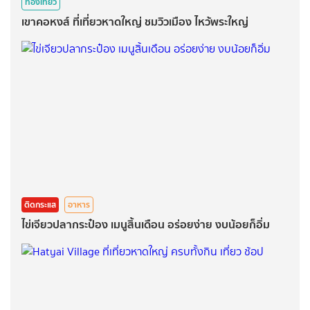
ท่องเที่ยว
เขาคอหงส์ ที่เที่ยวหาดใหญ่ ชมวิวเมือง ไหว้พระใหญ่
ติดกระแส
อาหาร
ไข่เจียวปลากระป๋อง เมนูสิ้นเดือน อร่อยง่าย งบน้อยก็อิ่ม