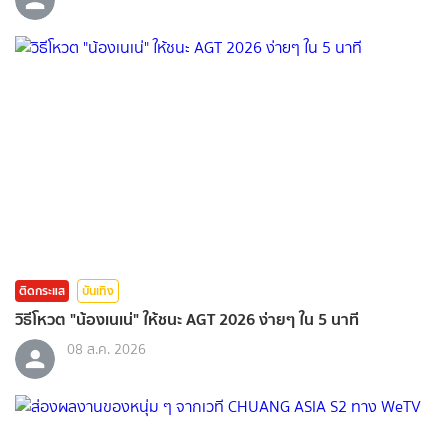
ติดกระแส
บันเทิง
วิธีโหวต "น้องเนเน่" ให้ชนะ AGT 2026 ง่ายๆ ใน 5 นาที
08 ส.ค. 2026