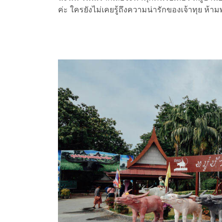
ค่ะ ใครยังไม่เคยรู้ถึงความน่ารักของเจ้าทุย ห้า