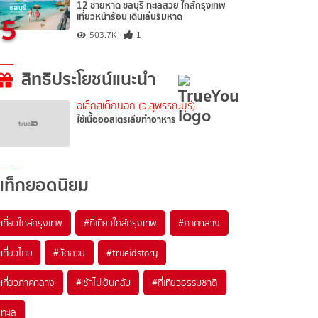
12 ชายหาด ชลบุรี ทะเลสวย ใกล้กรุงเทพ
5
เที่ยวหน้าร้อน เดินเล่นริมหาด
503.7K
1
สิทธิประโยชน์แนะนำ
อเล็กสเต็กนอก (จ.สุพรรณบุรี)
ใช้เนื้อออสเตรเลียทำอาหาร
แท็กยอดนิยม
เที่ยวใกล้กรุงเทพ
#ที่เที่ยวใกล้กรุงเทพ
#ภาคกลาง
เที่ยวไทย
#วัดสวย
#trueidstory
เที่ยวภาคกลาง
#เช้าไปเย็นกลับ
#ที่เที่ยวธรรมชาติ
ทะเล