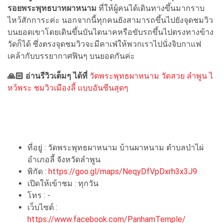
รอยพระพุทธบาทผาหนาม
ที่ให้ผู้คนได้เดินทางขึ้นมากราบ
ไหว้สักการะค่ะ นอกจากนี้ทุกคนยังสามารถขึ้นไปยังจุดชมวิว
บนยอดเขาโดยเดินขึ้นบันไดนาคหรือขับรถขึ้นไปตรงทางข้าง
วัดก็ได้ ซึ่งตรงจุดชมวิวจะมีคาเฟ่ให้พวกเราไปนั่งจิบกาแฟ
เคล้ากับบรรยากาศฟินๆ บนยอดกันค่ะ
🙏🏻 อ่านรีวิวเต็มๆ ได้ที่
วัดพระพุทธผาหนาม วัดสวย ลำพูน ไ
หว้พระ ชมวิวเมืองลี้ แบบอันซีนสุดๆ
ที่อยู่ : วัดพระพุทธผาหนาม บ้านผาหนาม ตำบลป่าไผ่
อำเภอลี้ จังหวัดลำพูน
พิกัด :
https://goo.gl/maps/NeqyDfVpDxrh3x3J9
เปิดให้เข้าชม : ทุกวัน
โทร : -
เว็บไซต์ :
https://www.facebook.com/PanhamTemple/