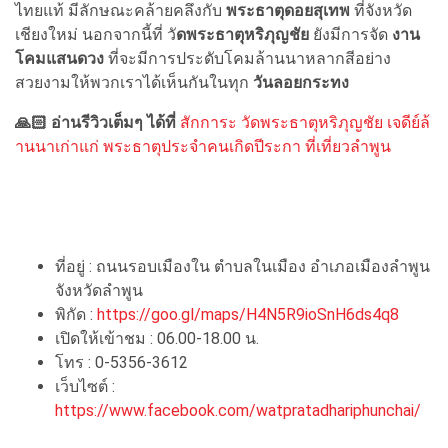
ไทยแท้ มีลักษณะคล้ายคลึงกับ
พระธาตุดอยสุเทพ
ที่จังหวัด
เชียงใหม่ นอกจากนี้ที่ วั
ดพระธาตุหริภุญชัย
ยังมีการจัด
งาน
โคมแสนดวง
ที่จะมีการประดับโคมล้านนาหลากสีอย่าง
สวยงามให้พวกเราได้เห็นกันในทุก
วันลอยกระทง
🙏🏻 อ่านรีวิวเต็มๆ ได้ที่
สักการะ วัดพระธาตุหริภุญชัย เจดีย์ล้
านนาเก่าแก่ พระธาตุประจำคนเกิดปีระกา ที่เที่ยวลําพูน
ที่อยู่ : ถนนรอบเมืองใน ตำบลในเมือง อำเภอเมืองลำพูน
จังหวัดลำพูน
พิกัด :
https://goo.gl/maps/H4N5R9ioSnH6ds4q8
เปิดให้เข้าชม : 06.00-18.00 น.
โทร : 0-5356-3612
เว็บไซต์ :
https://www.facebook.com/watpratadhariphunchai/