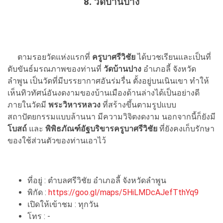
8. วัดบ้านปาง
ตามรอยวัดแห่งแรกที่
ครูบาศรีวิชัย
ได้บวชเรียนและเป็นที่
ดับ
ขันธ์มรณภาพของท่านที่
วัดบ้านปาง
อำเภอลี้ จังหวัด
ลำพูน เป็นวัดที่มีบรรยากาศอันร่มรื่น ตั้งอยู่บนเนินเขา ทำให้
เห็นทิวทัศน์อันงดงามของบ้านเมืองด้านล่างได้เป็นอย่างดี
ภายในวัดมี
พระวิหารหลวง
ที่สร้างขึ้นตามรูปแบบ
สถาปัตยกรรมแบบล้านนา มีความวิจิตงดงาม นอกจากนี้ก็ยังมี
โบสถ์
และ
พิพิธภัณฑ์
อัฐบริขารครูบาศรีวิชัย
ที่ยังคงเก็บรักษา
ของใช้ส่วนตัวของท่านเอาไว้
ที่อยู่ :
ตำบลศรีวิชัย อำเภอลี้ จังหวัดลำพูน
พิกัด :
https://goo.gl/maps/5HiLMDcAJefTthYq9
เปิดให้เข้าชม : ทุกวัน
โทร : -