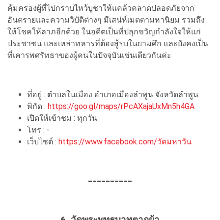
คุ้มครองผู้ที่ไปกราบไหว้บูชาให้แคล้วคลาดปลอดภัยจาก
อันตรายและความวิบัติต่างๆ มีเสน่ห์เมตตามหานิยม รวมถึง
ให้โชคให้ลาภอีกด้วย ในอดีตเป็นที่ปลุกขวัญกำลังใจให้แก่
ประชาชน และเหล่าทหารที่ต้องสู้รบในยามศึก และยังคงเป็น
ที่เคารพศรัทธาของผู้คนในปัจจุบันเช่นเดียวกันค่ะ
ที่อยู่ :
ตำบลในเมือง อำเภอเมืองลำพูน จังหวัดลำพูน
พิกัด :
https://goo.gl/maps/rPcAXajaUxMn5h4GA
เปิดให้เข้าชม : ทุกวัน
โทร : -
เว็บไซต์ :
https://www.facebook.com/วัดมหาวัน
==========
6. วัดพระพุทธบาทตากผ้า