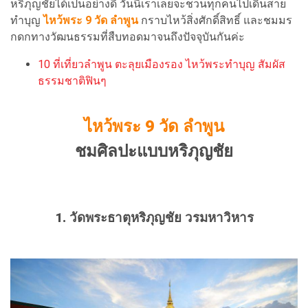
หริภุญชัยได้เป็นอย่างดี วันนี้เราเลยจะชวนทุกคนไปเดินสาย
ทำบุญ
ไหว้พระ 9 วัด ลำพูน
กราบไหว้สิ่งศักดิ์สิทธิ์ และชมมร
กดกทางวัฒนธรรมที่สืบทอดมาจนถึงปัจจุบันกันค่ะ
10 ที่เที่ยวลำพูน ตะลุยเมืองรอง ไหว้พระทำบุญ สัมผัส
ธรรมชาติฟินๆ
ไหว้พระ 9 วัด ลำพูน
ชมศิลปะแบบหริภุญชัย
1. วัดพระธาตุหริภุญชัย วรมหาวิหาร