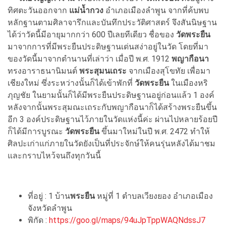
ทิศตะวันออกจาก
แม่น้ำกวง
อำเภอเมืองลำพูน จากที่ค้บพบ
หลักฐานตามศิลาจารึกและบันทึกประวัติศาสตร์ จึงสันนิษฐาน
ได้ว่าวัดนี้มีอายุมากกว่า 600 ปีเลยทีเดียว ชื่อของ
วัดพระยืน
มาจากการที่มีพระยืนประดิษฐานเด่นสง่าอยู่ในวัด โดยที่มา
ของวัดนี้มาจากตำนานที่เล่าว่า เมื่อปี พ.ศ.
1912
พญากือนา
ทรงอาราธนานิมนต์
พระสุมนเถระ
จากเมืองสุโขทัย เพื่อมา
เชียงใหม่ ซึ่งระหว่างนั้นก็ได้เข้าพักที่
วัดพระยืน
ในเมืองหริ
ภุญชัย ในยามนั้นก็ได้มีพระยืนประดิษฐานอยู่ก่อนแล้ว 1 องค์
หลังจากนั้นพระสุมณะเถระกับพญากือนาก็ได้สร้างพระยืนขึ้น
อีก 3 องค์ประดิษฐานไว้ภายในวัดแห่งนี้ค่ะ ผ่านไปหลายร้อยปี
ก็ได้มีการบูรณะ
วัดพระยืน
ขึ้นมาใหม่ในปี พ.ศ. 2472 ทำให้
ศิลปะเก่าแก่ภายในวัดยังเป็นที่ประจักษ์ให้คนรุ่นหลังได้มาชม
และกราบไหว้จนถึงทุกวันนี้
ที่อยู่ :
1 บ้าน
พระยืน
หมู่ที่ 1 ตำบลเวียงยอง อำเภอเมือง
จังหวัดลำพูน
พิกัด :
https://goo.gl/maps/94uJpTppWAQNdssJ7