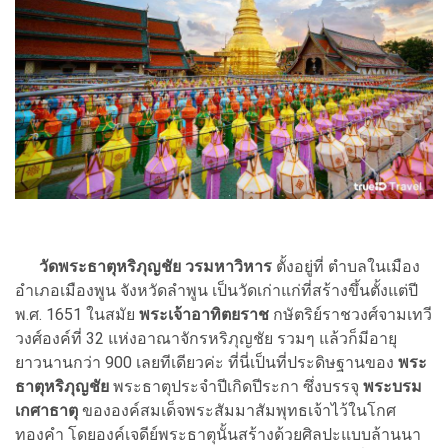
วัดพระธาตุหริภุญชัย วรมหาวิหาร
ตั้งอยู่ที่ ตำบลในเมือง
อำเภอเมืองพูน จังหวัดลำพูน เป็นวัดเก่าแก่ที่สร้างขึ้นตั้งแต่ปี
พ.ศ. 1651 ในสมัย
พระเจ้าอาทิตยราช
กษัตริย์ราชวงศ์จามเทวี
วงศ์องค์ที่ 32 แห่งอาณาจักรหริภุญชัย รวมๆ แล้วก็มีอายุ
ยาวนานกว่า 900 เลยทีเดียวค่ะ ที่นี่เป็นที่ประดิษฐานของ
พระ
ธาตุหริภุญชัย
พระธาตุประจำปีเกิดปีระกา ซึ่งบรรจุ
พระบรม
เกศาธาตุ
ขององค์สมเด็จพระสัมมาสัมพุทธเจ้าไว้ใน
โกศ
ทองคำ โดยองค์เจดีย์พระธาตุนั้นสร้างด้วยศิลปะแบบล้านนา