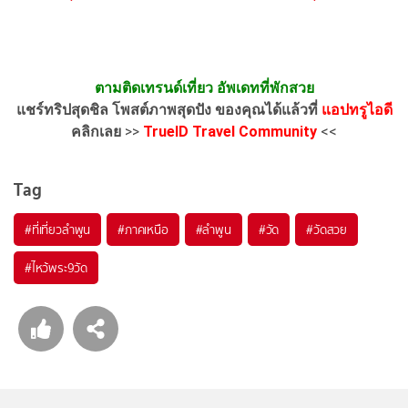
ตามติดเทรนด์เที่ยว อัพเดทที่พักสวย
แชร์ทริปสุดชิล โพสต์ภาพสุดปัง ของคุณได้แล้วที่
แอปทรูไอดี
คลิกเลย
>>
TrueID Travel Community
<<
Tag
#ที่เที่ยวลำพูน
#ภาคเหนือ
#ลำพูน
#วัด
#วัดสวย
#ไหว้พระ9วัด