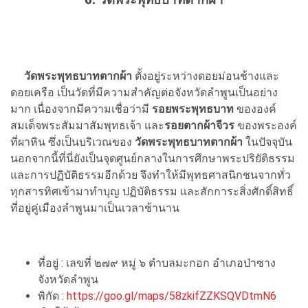
วัดพระพุทธบาทตากผ้า
ตั้งอยู่ระหว่างดอยม่อนช้างและ
ดอยเครือ เป็นวัดที่มีความสำคัญต่อจังหวัดลำพูนเป็นอย่าง
มาก เนื่องจากมีความเชื่อว่ามี
รอยพระพุทธบาท
ขององค์
สมเด็จพระสัมมาสัมพุทธเจ้า และ
รอยตากผ้าจีวร
ของพระองค์
ที่ผาหิน ซึ่งเป็นบริเวณของ
วัดพระพุทธบาทตากผ้า
ในปัจจุบัน
นอกจากนี้ที่นี่ยังเป็นจุดศูนย์กลางในการศึกษาพระปริยัติธรรม
และการปฏิบัติธรรมอีกด้วย จึงทำให้มีพุทธศาสนิกชนจากทั่ว
ทุกสารทิศเข้ามาทำบุญ ปฏิบัติธรรม และสักการะสิ่งศักดิ์สิทธิ์
ที่อยู่คู่เมืองลำพูนมาเป็นเวลาช้านาน
ที่อยู่ : เลขที่ ๒๗๙ หมู่ ๖ ตำบลมะกอก อำเภอป่าซาง
จังหวัดลำพูน
พิกัด :
https://goo.gl/maps/58zkifZZKSQVDtmN6