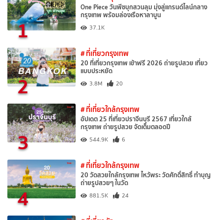
One Piece วันพีซบุกสวนลุม มุ่งสู่แกรนด์ไลน์กลาง
กรุงเทพ พร้อมล่องเรือหาลาบูน
1
37.1K
# ที่เที่ยวกรุงเทพ
20 ที่เที่ยวกรุงเทพ เข้าฟรี 2026 ถ่ายรูปสวย เที่ยว
แบบประหยัด
2
3.8M
20
# ที่เที่ยวใกล้กรุงเทพ
อัปเดต 25 ที่เที่ยวปราจีนบุรี 2567 เที่ยวใกล้
กรุงเทพ ถ่ายรูปสวย จัดเต็มตลอดปี
3
544.9K
6
# ที่เที่ยวใกล้กรุงเทพ
20 วัดสวยใกล้กรุงเทพ ไหว้พระ วัดศักดิ์สิทธิ์ ทำบุญ
ถ่ายรูปสวยๆ ในวัด
4
881.5K
24