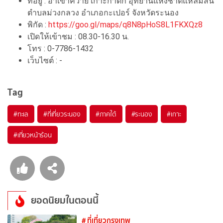
ที่อยู่ : อ่าเขาควาย เกาะกำตก อุทยานแห่งชาติแหลมสน
ตำบลม่วงกลวง อำเภอกะเปอร์ จังหวัดระนอง
พิกัด :
https://goo.gl/maps/q8N8pHoS8L1FKXQz8
เปิดให้เข้าชม : 08.30-16.30 น.
โทร : 0-7786-1432
เว็บไซต์ : -
Tag
#ทะเล
#ที่เที่ยวระนอง
#ภาคใต้
#ระนอง
#เกาะ
#เที่ยวหน้าร้อน
ยอดนิยมในตอนนี้
# ที่เที่ยวกรุงเทพ