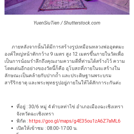
YuenSiuTien / Shutterstock.com
ภายหลังจากนั้นได้มีการสร้างรูปเหมือนหลวงพ่ออุตตมะ
องค์ใหญ่หน้าตักกว้าง 9 เมตร สูง 12 เมตรขึ้นภายในวัดเพื่อ
เป็นการน้อมรำลึกถึงคุณงามความดีที่ท่านได้สร้างไว้ ความ
โดดเด่นอีกอย่างของวัดนี้ก็คือ อุโบสถที่ภายในจะสร้างใน
ลักษณะเป็นคล้ายกับปากถ้ำ และประดิษฐานพระบรม
สารีริกธาตุ และพระพุทธรูปอยู่ภายในให้ได้สักการะกันค่ะ
ที่อยู่ : 30/6 หมู่ 4 ตำบลท่าไข่ อำเภอเมืองฉะเชิงเทรา
จังหวัดฉะเชิงเทรา
พิกัด :
https://goo.gl/maps/g4E35ou1zA6Z7aML6
เปิดให้เข้าชม : 08.00-17.00 น.