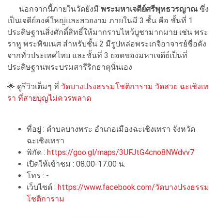
นอกจากนี้ภายในวัดยังมี
พระมหาเจดีย์ศรีพุทธวรญาณ
ซึ่ง
เป็นเจดีย์องค์ใหญ่และสวยงาม ภายในมี 3 ชั้น คือ ชั้นที่ 1
ประดิษฐานสิ่งศักดิ์สิทธิ์ให้มากราบไหว้บูชามากมาย เช่น พระ
ราหู พระพิฆเนศ สำหรับชั้น 2 มีรูปหล่อพระเกจิอาจารย์ชื่อดัง
จากทั่วประเทศไทย และชั้นที่ 3 ยอดของมหาเจดีย์เป็นที่
ประดิษฐานพระบรมสารีริกธาตุนั่นเอง
🌟 ดูรีวิวเต็มๆ ที่
วัดบางปรงธรรมโชติการาม วัดสวย ฉะเชิงเท
รา ที่สายบุญไม่ควรพลาด
ที่อยู่ : ตำบลบางพระ อำเภอเมืองฉะเชิงเทรา จังหวัด
ฉะเชิงเทรา
พิกัด :
https://goo.gl/maps/3UFJtG4cno8NWdvv7
เปิดให้เข้าชม : 08.00-17.00 น.
โทร : -
เว็บไซต์ :
https://www.facebook.com/วัดบางปรงธรรม
โชติการาม