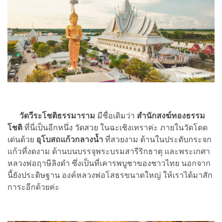
วัดวีระโชติธรรมาราม
มีชื่อเดิมว่า
สำนักสงฆ์ทองธรรม
โชติ
ที่นี่เป็นอีกหนึ่ง วัดสวย ในฉะเชิงเทราค่ะ ภายในวัดโดด
เด่นด้วย
อุโบสถแก้วกลางน้ำ
ที่สวยงาม ด้านในประดับกระจก
แก้วที่งดงาม ด้านบนบรรจุพระบรมสารีริกธาตุ และพระเกศา
หลวงพ่อฤาษีลิงดำ ซึ่งเป็นที่เคารพบูชาของชาวไทย นอกจาก
นี้ยังประดิษฐาน องค์หลวงพ่อโสธรขนาดใหญ่ ให้เราได้มาสัก
การะอีกด้วยค่ะ