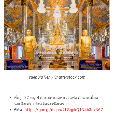
YuenSiuTien / Shutterstock.com
ที่อยู่ : 32 หมู่ 4 ตำบลคลองหลวงแพ่ง อำเภอเมือง
ฉะเชิงเทรา จังหวัดฉะเชิงเทรา
พิกัด :
https://goo.gl/maps/2LSqpkQ1N4A3axN67