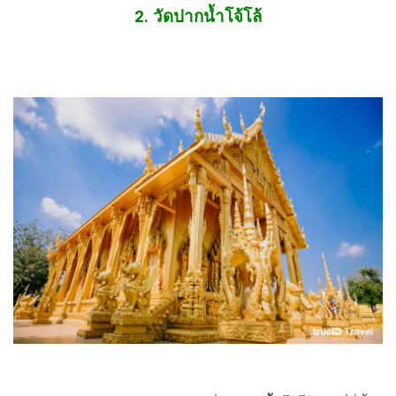
2. วัดปากน้ำโจ้โล้