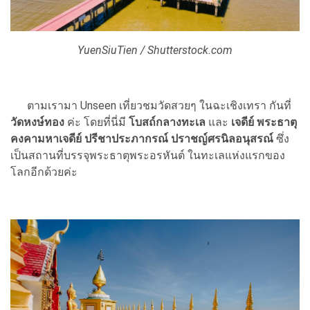
YuenSiuTien / Shutterstock.com
ตามเรามา Unseen เที่ยวชมวัดสวยๆ ในฉะเชิงเทรา กันที่
วัดหงษ์ทอง
ค่ะ โดยที่นี่มี
โบสถ์กลางทะเล
และ
เจดีย์ พระธาตุ
คงคามหาเจดีย์ ปรีชาประภากรณ์ ปราชญ์ศรนิลอนุสรณ์
ซึ่ง
เป็นสถานที่บรรจุพระธาตุพระอรหันต์ ในทะเลแห่งแรกของ
โลกอีกด้วยค่ะ