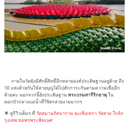
ภายในวัดยังมีศักดิ์สิทธิ์อีกหลายองค์ประดิษฐานอยู่ด้วย ถึง
10 แห่งด้วยกันให้สายบุญได้ไปสักการะกันตามความเชื่ออีก
ด้วยค่ะ นอกจากนี้ยังประดิษฐาน
พระบรมสารีริกธาตุ
ใน
ดอกบัวกลางแม่น้ำที่วิจิตรสวยงามมากๆ
🌟 ดูรีวิวเต็มๆ ที่
วัดสมานรัตนาราม ฉะเชิงเทรา วัดสวย ใกล้ก
รุงเทพ ขอพรพระพิฆเนศ