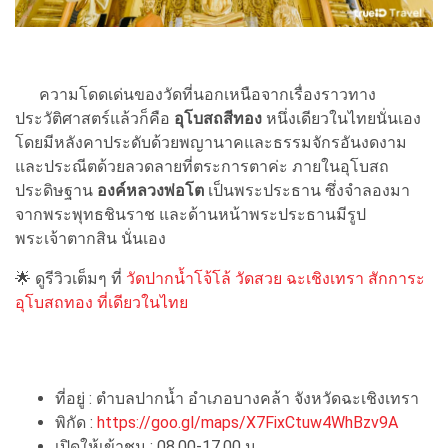
ความโดดเด่นของวัดที่นอกเหนือจากเรื่องราวทาง
ประวัติศาสตร์แล้วก็คือ
อุโบสถสีทอง
หนึ่งเดียวในไทยนั่นเอง
โดยมีหลังคาประดับด้วยพญานาคและธรรมจักรอันงดงาม
และประณีตด้วยลวดลายที่ตระการตาค่ะ ภายในอุโบสถ
ประดิษฐาน
องค์หลวงพ่อโต
เป็นพระประธาน ซึ่งจำลองมา
จากพระพุทธชินราช และด้านหน้าพระประธานมีรูป
พระเจ้าตากสิน นั่นเอง
🌟 ดูรีวิวเต็มๆ ที่
วัดปากน้ำโจ้โล้ วัดสวย ฉะเชิงเทรา สักการะ
อุโบสถทอง ที่เดียวในไทย
ที่อยู่ : ตำบลปากน้ำ อำเภอบางคล้า จังหวัดฉะเชิงเทรา
พิกัด :
https://goo.gl/maps/X7FixCtuw4WhBzv9A
เปิดให้เข้าชม : 08.00-17.00 น.