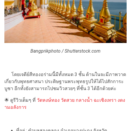
Bangprikphoto / Shutterstock.com
โดยเจดีย์สีทองอร่ามนี้มีทั้งหมด 3 ชั้น ด้านในจะมีภาพวาด
เกี่ยวกับพุทธศาสนา ประดิษฐานพระพุทธรูปให้ได้ไปสักการะ
บูชา อีกทั้งยังสามารถไปชมวิวสวยๆ ที่ชั้น 3 ได้อีกด้วยค่ะ
🌟 ดูรีวิวเต็มๆ ที่
วัดหงษ์ทอง วัดสวย กลางน้ำ ฉะเชิงเทรา งดง
ามอลังการ
ที่อยู่ : ตำบลสองคลอง อำเภอบางปะกง จังหวัด