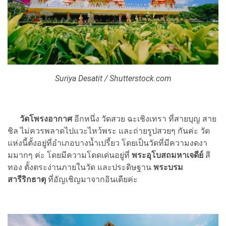
Suriya Desatit / Shutterstock.com
วัดโพรงอากาศ
อีกหนึ่ง วัดสวย ฉะเชิงเทรา ที่สายบุญ สาย
ชิล ไม่ควรพลาดไปแวะไหว้พระ และถ่ายรูปสวยๆ กันค่ะ วัด
แห่งนี้ตั้งอยู่ที่อำเภอบางน้ำเปรี้ยว โดยเป็นวัดที่มีความงดงา
มมากๆ ค่ะ โดยมีความโดดเด่นอยู่ที่
พระอุโบสถมหาเจดีย์
สี
ทอง ตั้งตระง่านภายในวัด และประดิษฐาน
พระบรม
สารีริกธาตุ
ที่อัญเชิญมาจากอินเดียค่ะ