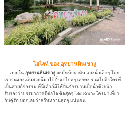
ไฮไลท์ ของ อุทยานหินเขางู
ภายใน
อุทยานหินเขางู
จะมีหน้าผาหิน แอ่งน้ำเล็กๆ โดย
เราจะมองเห็นสวยนี้มาได้ตั้งแต่ไกลๆ เลยค่ะ รวมไปถึงใครที่
เป็นสายกิจกรรม ที่นี่เค้าก็มีให้ปั่นจักรยานเป็ดน้ำด้วยน้า
รับรองว่าบรรยากาศดีต่อใจ ชิลสุดๆ โดยเฉพาะใครมาเที่ยว
กับคู่รัก บอกเลยว่าสวีทหวานสุดๆ แน่นอน