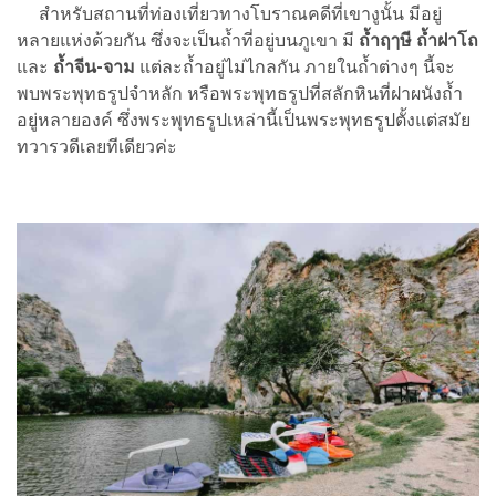
สำหรับสถานที่ท่องเที่ยวทางโบราณคดีที่เขางูนั้น มีอยู่
หลายแห่งด้วยกัน ซึ่งจะเป็นถ้ำที่อยู่บนภูเขา มี
ถ้ำฤๅษี ถ้ำฝาโถ
และ
ถ้ำจีน-จาม
แต่ละถ้ำอยู่ไม่ไกลกัน ภายในถ้ำต่างๆ นี้จะ
พบพระพุทธรูปจำหลัก หรือพระพุทธรูปที่สลักหินที่ฝาผนังถ้ำ
อยู่หลายองค์ ซึ่งพระพุทธรูปเหล่านี้เป็นพระพุทธรูปตั้งแต่สมัย
ทวารวดีเลยทีเดียวค่ะ