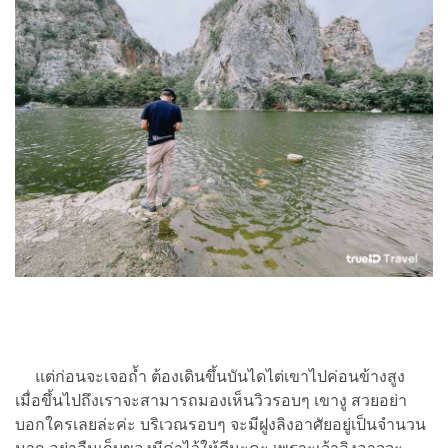
แต่ก่อนจะเจอถ้ำ ต้องเดินขึ้นบันไดไต่เขาไปค่อนข้างสูง
เมื่อขึ้นไปถึงเราจะสามารถมองเห็นวิวรอบๆ เขางู สวยอย่า
บอกใครเลยล่ะค่ะ บริเวณรอบๆ จะมีฝูงลิงอาศัยอยู่เป็นจำนวน