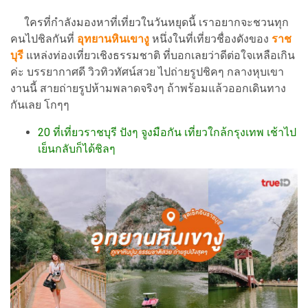
ใครที่กำลังมองหาที่เที่ยวในวันหยุดนี้ เราอยากจะชวนทุก
คนไปชิลกันที่
อุทยานหินเขางู
หนึ่งในที่เที่ยวชื่องดังของ
ราช
บุรี
แหล่งท่องเที่ยวเชิงธรรมชาติ ที่บอกเลยว่าดีต่อใจเหลือเกิน
ค่ะ บรรยากาศดี วิวทิวทัศน์สวย ไปถ่ายรูปชิคๆ กลางหุบเขา
งานนี้ สายถ่ายรูปห้ามพลาดจริงๆ ถ้าพร้อมแล้วออกเดินทาง
กันเลย โกๆๆ
20 ที่เที่ยวราชบุรี ปังๆ จูงมือกัน เที่ยวใกล้กรุงเทพ เช้าไป
เย็นกลับก็ได้ชิลๆ