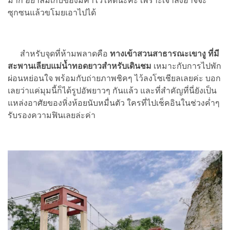
มาก อย่าลืมเก็บของมีค่าไว้ให้ดีนะคะ เพราะเจ้าลิงอาจจะ
ซุกซนแล้วขโมยเอาไปได้
สำหรับจุดที่ห้ามพลาดคือ
ทางเข้าสวนสาธารณะเขางู ที่มี
สะพานเลียบแม่น้ำทอดยาวสำหรับเดินชม
เหมาะกับการไปพัก
ผ่อนหย่อนใจ พร้อมกับถ่ายภาพชิคๆ ไว้ลงโซเชียลเลยค่ะ บอก
เลยว่าแค่มุมนี้ก็ได้รูปอัพยาวๆ กันแล้ว และที่สำคัญที่นี่ยังเป็น
แหล่งอาศัยของหิ่งห้อยนับหมื่นตัว ใครที่ไปเช็คอินในช่วงค่ำๆ
รับรองความฟินเลยล่ะค่า