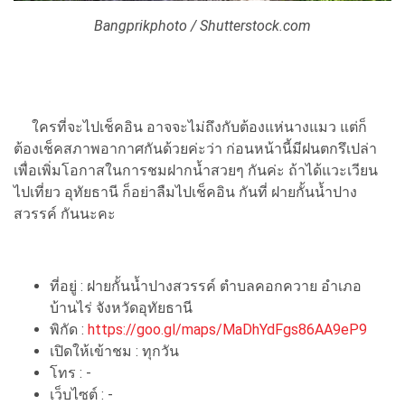
Bangprikphoto / Shutterstock.com
ใครที่จะไปเช็คอิน อาจจะไม่ถึงกับต้องแห่นางแมว แต่ก็
ต้องเช็คสภาพอากาศกันด้วยค่ะว่า ก่อนหน้านี้มีฝนตกรึเปล่า
เพื่อเพิ่มโอกาสในการชมฝากน้ำสวยๆ กันค่ะ ถ้าได้แวะเวียน
ไปเที่ยว อุทัยธานี ก็อย่าลืมไปเช็คอิน กันที่ ฝายกั้นน้ำปาง
สวรรค์ กันนะคะ
ที่อยู่ : ฝายกั้นน้ำปางสวรรค์ ตำบลคอกควาย อำเภอ
บ้านไร่ จังหวัดอุทัยธานี
พิกัด :
https://goo.gl/maps/MaDhYdFgs86AA9eP9
เปิดให้เข้าชม : ทุกวัน
โทร : -
เว็บไซต์ : -