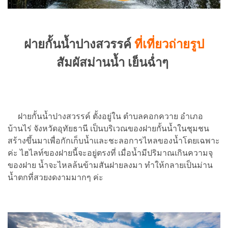
ฝายกั้นน้ำปางสวรรค์
ที่เที่ยวถ่ายรูป
สัมผัสม่านน้ำ เย็นฉ่ำๆ
ฝายกั้นน้ำปางสวรรค์ ตั้งอยู่ใน ตำบลคอกควาย อำเภอ
บ้านไร่ จังหวัดอุทัยธานี เป็นบริเวณของฝายกั้นน้ำในชุมชน
สร้างขึ้นมาเพื่อกักเก็บน้ำและชะลอการไหลของน้ำโดยเฉพาะ
ค่ะ ไฮไลท์ของฝายนี้จะอยู่ตรงที่ เมื่อน้ำมีปริมาณเกินความจุ
ของฝาย น้ำจะไหลล้นข้ามสันฝายลงมา ทำให้กลายเป็นม่าน
น้ำตกที่สวยงดงามมากๆ ค่ะ