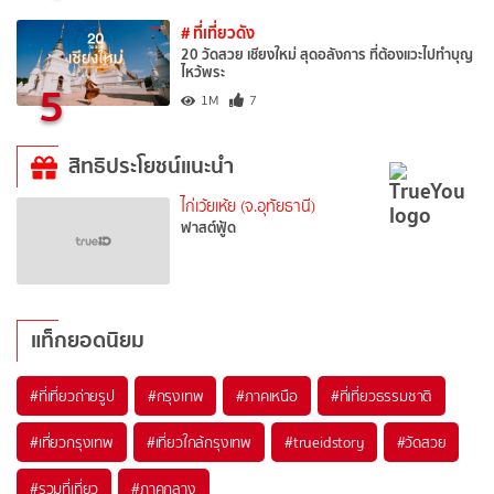
# ที่เที่ยวดัง
20 วัดสวย เชียงใหม่ สุดอลังการ ที่ต้องแวะไปทำบุญ
ไหว้พระ
5
1M
7
สิทธิประโยชน์แนะนำ
ไก่เว้ยเห้ย (จ.อุทัยธานี)
ฟาสต์ฟู้ด
แท็กยอดนิยม
#ที่เที่ยวถ่ายรูป
#กรุงเทพ
#ภาคเหนือ
#ที่เที่ยวธรรมชาติ
#เที่ยวกรุงเทพ
#เที่ยวใกล้กรุงเทพ
#trueidstory
#วัดสวย
#รวมที่เที่ยว
#ภาคกลาง