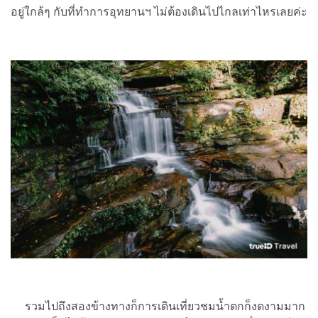
อยู่ใกล้ๆ กับที่ทำการอุทยานฯ ไม่ต้องเดินไปไกลเท่าไหรเลยค่ะ
รวมไปถึงสองข้างทางก็การเดินเที่ยวชมน้ำตกก็งดงามมาก