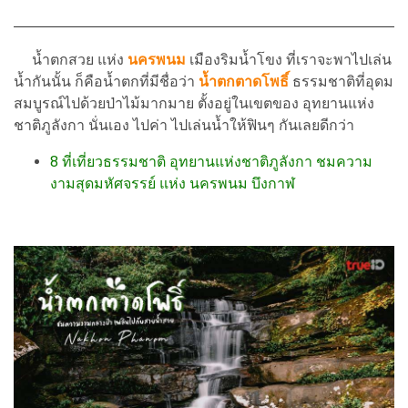
น้ำตกสวย แห่ง
นครพนม
เมืองริมน้ำโขง ที่เราจะพาไปเล่น
น้ำกันนั้น ก็คือน้ำตกที่มีชื่อว่า
น้ำตกตาดโพธิ์
ธรรมชาติที่อุดม
สมบูรณ์ไปด้วยป่าไม้มากมาย ตั้งอยู่ในเขตของ อุทยานแห่ง
ชาติภูลังกา นั่นเอง ไปค่า ไปเล่นน้ำให้ฟินๆ กันเลยดีกว่า
8 ที่เที่ยวธรรมชาติ อุทยานแห่งชาติภูลังกา ชมความ
งามสุดมหัศจรรย์ แห่ง นครพนม บึงกาฬ