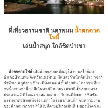
ที่เที่ยวธรรมชาติ นครพนม
น้ำตกตาด
โพธิ์
เล่นน้ำสนุก ใกล้ชิดป่าเขา
น้ำตกตาดโพธิ์
เป็นน้ำตกสวยที่ตั้งอยู่ใน ตำบลไผ่ล้อม
อำเภอบ้านแพง จังหวัดนครพนม มีแหล่งกำเนิดต้นน้ำ มาจาก
ลำห้วยบนภูลังกา ซึ่งจะมีทั้งหมด 4 ชั้นด้วยกัน โดยการเที่ยว
ชมน้ำตกแห่งนี้ จะมีเส้นทางศึกษาธรรมชาติเป็นระยะทาง
ประมาณ 2 กิโลเมตร เหมาะมากๆ กับคนที่ต้องการซึมซับ
ธรรมชาติอย่างแท้จริง แต่ถ้าใครอยากเล่นน้ำ ชมความงาม
ของน้ำตกมากกว่า ก็ให้ไปที่ตรงบริเวณชั้นที่ 1 ของน้ำตก จะ