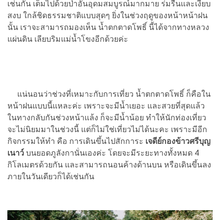
เช่นกัน เต็มไปด้วยป่าอันอุดมสมบูรณ์มากมาย ร่มรื่นและเงียบ
สงบ ใกล้ชิดธรรมชาติแบบสุดๆ ยิ่งในช่วงฤดูของหน้าหน้าฝน
นั้น เราจะสามารถมองเห็น น้ำตกตาดโพธิ์ นี้ได้จากทางหลวง
แผ่นดิน เลียบริมแม่น้ำโขงอีกด้วยค่ะ
แน่นอนว่าช่วงที่เหมาะกับการเที่ยว น้ำตกตาดโพธิ์ ก็คือใน
หน้าฝนแบบนี้แหละค่ะ เพราะจะมีน้ำเยอะ และสวยที่สุดแล้ว
ในทางกลับกันช่วงหน้าแล้ง ก็จะมีน้ำน้อย ทำให้นักท่องเที่ยว
จะไม่นิยมมาในช่วงนี้ แต่ก็ไม่ใช่เที่ยวไม่ได้นะคะ เพราะมีอีก
กิจกรรมให้ทำ คือ การเดินขึ้นไปสักการะ
เจดีย์กองข้าวศรีบุญ
เนาว์
บนยอดภูลังกานั่นเองค่ะ โดยจะมีระยะทางทั้งหมด 4
กิโลเมตรด้วยกัน และสามารถนอนค้างด้านบน หรือเดินขึ้นลง
ภายในวันเดียวก็ได้เช่นกัน