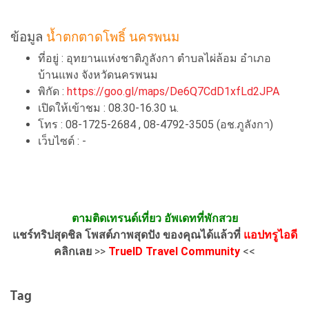
ข้อมูล
น้ำตกตาดโพธิ์ นครพนม
ที่อยู่ : อุทยานแห่งชาติภูลังกา ตำบลไผ่ล้อม อำเภอ
บ้านแพง จังหวัดนครพนม
พิกัด :
https://goo.gl/maps/De6Q7CdD1xfLd2JPA
เปิดให้เข้าชม : 08.30-16.30 น.
โทร : 08-1725-2684 , 08-4792-3505 (อช.ภูลังกา)
เว็บไซต์ : -
ตามติดเทรนด์เที่ยว อัพเดทที่พักสวย
แชร์ทริปสุดชิล โพสต์ภาพสุดปัง ของคุณได้แล้วที่
แอปทรูไอดี
คลิกเลย
>>
TrueID Travel Community
<<
Tag