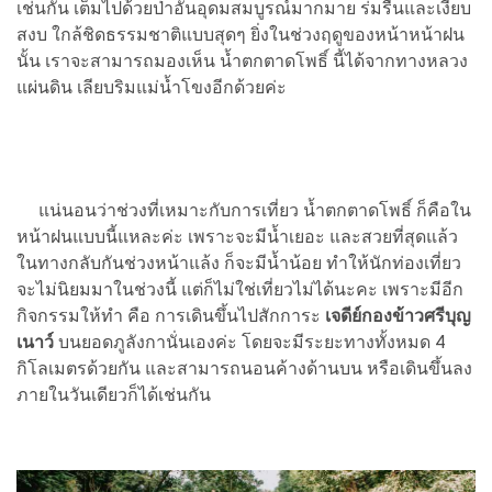
เช่นกัน เต็มไปด้วยป่าอันอุดมสมบูรณ์มากมาย ร่มรื่นและเงียบ
สงบ ใกล้ชิดธรรมชาติแบบสุดๆ ยิ่งในช่วงฤดูของหน้าหน้าฝน
นั้น เราจะสามารถมองเห็น น้ำตกตาดโพธิ์ นี้ได้จากทางหลวง
แผ่นดิน เลียบริมแม่น้ำโขงอีกด้วยค่ะ
แน่นอนว่าช่วงที่เหมาะกับการเที่ยว น้ำตกตาดโพธิ์ ก็คือใน
หน้าฝนแบบนี้แหละค่ะ เพราะจะมีน้ำเยอะ และสวยที่สุดแล้ว
ในทางกลับกันช่วงหน้าแล้ง ก็จะมีน้ำน้อย ทำให้นักท่องเที่ยว
จะไม่นิยมมาในช่วงนี้ แต่ก็ไม่ใช่เที่ยวไม่ได้นะคะ เพราะมีอีก
กิจกรรมให้ทำ คือ การเดินขึ้นไปสักการะ
เจดีย์กองข้าวศรีบุญ
เนาว์
บนยอดภูลังกานั่นเองค่ะ โดยจะมีระยะทางทั้งหมด 4
กิโลเมตรด้วยกัน และสามารถนอนค้างด้านบน หรือเดินขึ้นลง
ภายในวันเดียวก็ได้เช่นกัน