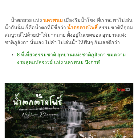
น้ำตกสวย แห่ง
นครพนม
เมืองริมน้ำโขง ที่เราจะพาไปเล่น
น้ำกันนั้น ก็คือน้ำตกที่มีชื่อว่า
น้ำตกตาดโพธิ์
ธรรมชาติที่อุดม
สมบูรณ์ไปด้วยป่าไม้มากมาย ตั้งอยู่ในเขตของ อุทยานแห่ง
ชาติภูลังกา นั่นเอง ไปค่า ไปเล่นน้ำให้ฟินๆ กันเลยดีกว่า
8 ที่เที่ยวธรรมชาติ อุทยานแห่งชาติภูลังกา ชมความ
งามสุดมหัศจรรย์ แห่ง นครพนม บึงกาฬ