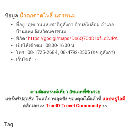
ข้อมูล
น้ำตกตาดโพธิ์ นครพนม
ที่อยู่ : อุทยานแห่งชาติภูลังกา ตำบลไผ่ล้อม อำเภอ
บ้านแพง จังหวัดนครพนม
พิกัด :
https://goo.gl/maps/De6Q7CdD1xfLd2JPA
เปิดให้เข้าชม : 08.30-16.30 น.
โทร : 08-1725-2684 , 08-4792-3505 (อช.ภูลังกา)
เว็บไซต์ : -
ตามติดเทรนด์เที่ยว อัพเดทที่พักสวย
แชร์ทริปสุดชิล โพสต์ภาพสุดปัง ของคุณได้แล้วที่
แอปทรูไอดี
คลิกเลย
>>
TrueID Travel Community
<<
Tag