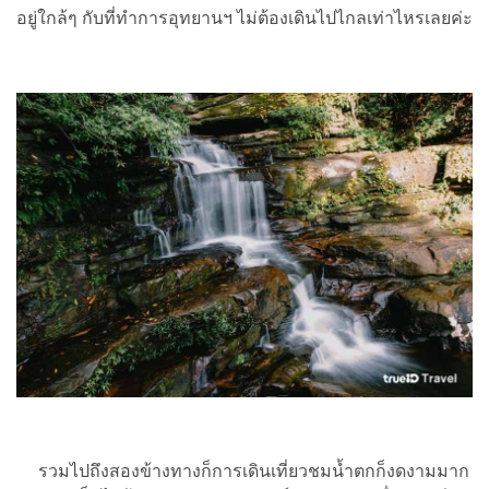
อยู่ใกล้ๆ กับที่ทำการอุทยานฯ ไม่ต้องเดินไปไกลเท่าไหรเลยค่ะ
รวมไปถึงสองข้างทางก็การเดินเที่ยวชมน้ำตกก็งดงามมาก