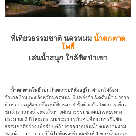
ที่เที่ยวธรรมชาติ นครพนม
น้ำตกตาด
โพธิ์
เล่นน้ำสนุก ใกล้ชิดป่าเขา
น้ำตกตาดโพธิ์
เป็นน้ำตกสวยที่ตั้งอยู่ใน ตำบลไผ่ล้อม
อำเภอบ้านแพง จังหวัดนครพนม มีแหล่งกำเนิดต้นน้ำ มาจาก
ลำห้วยบนภูลังกา ซึ่งจะมีทั้งหมด 4 ชั้นด้วยกัน โดยการเที่ยว
ชมน้ำตกแห่งนี้ จะมีเส้นทางศึกษาธรรมชาติเป็นระยะทาง
ประมาณ 2 กิโลเมตร เหมาะมากๆ กับคนที่ต้องการซึมซับ
ธรรมชาติอย่างแท้จริง แต่ถ้าใครอยากเล่นน้ำ ชมความงาม
ของน้ำตกมากกว่า ก็ให้ไปที่ตรงบริเวณชั้นที่ 1 ของน้ำตก จะ