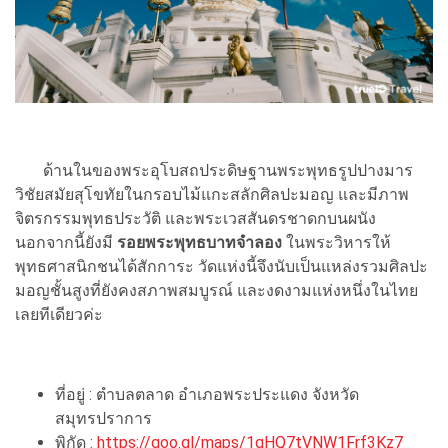
ด้านในของพระอุโบสถประดิษฐานพระพุทธรูปปางมาร
วิชัยสมัยสุโขทัยในกรอบไม้แกะสลักศิลปะมอญ และมีภาพ
จิตรกรรมพุทธประวัติ และพระเวสสันดรชาดกบนผนัง
นอกจากนี้ยังมี
รอยพระพุทธบาทจำลอง
ในพระวิหารให้
พุทธศาสนิกชนได้สักการะ วัดแห่งนี้จึงนับเป็นแหล่งรวมศิลปะ
มอญชั้นสูงที่ยังคงสภาพสมบูรณ์ และงดงามแห่งหนึ่งในไทย
เลยทีเดียวค่ะ
ที่อยู่ : ตำบลตลาด อำเภอพระประแดง จังหวัด
สมุทรปราการ
พิกัด :
https://goo.gl/maps/1qHQ7tVNW1Frf3Kz7