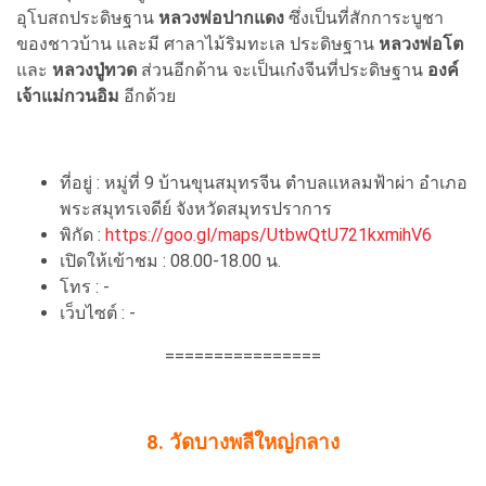
อุโบสถประดิษฐาน
หลวงพ่อปากแดง
ซึ่งเป็นที่สักการะบูชา
ของชาวบ้าน และมี ศาลาไม้ริมทะเล ประดิษฐาน
หลวงพ่อโต
และ
หลวงปู่ทวด
ส่วนอีกด้าน จะเป็นเก๋งจีนที่ประดิษฐาน
องค์
เจ้าแม่กวนอิม
อีกด้วย
ที่อยู่ : หมู่ที่ 9 บ้านขุนสมุทรจีน ตำบลแหลมฟ้าผ่า อำเภอ
พระสมุทรเจดีย์ จังหวัดสมุทรปราการ
พิกัด :
https://goo.gl/maps/UtbwQtU721kxmihV6
เปิดให้เข้าชม : 08.00-18.00 น.
โทร : -
เว็บไซต์ : -
================
8. วัดบางพลีใหญ่กลาง