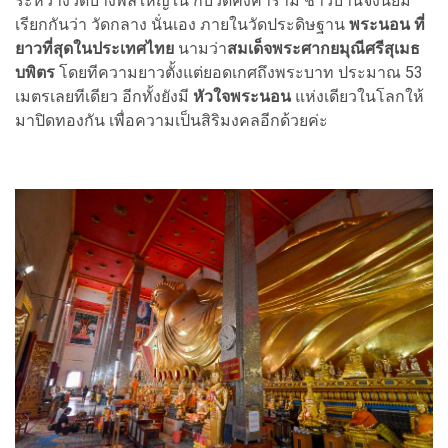
ระหว่างวัดบางพลีใหญ่ใน กับวัดคงคาราม ชาวบ้านจึงนิยม
เรียกกันว่า วัดกลาง นั่นเอง ภายในวัดประดิษฐาน
พระนอน ที่
ยาวที่สุดในประเทศไทย
นามว่า
สมเด็จพระศากยมุณีศรีสุเมธ
บพิตร
โดยทีความยาวตั้งแต่ยอดเกศถึงพระบาท ประมาณ 53
เมตรเลยทีเดียว อีกทั้งยังมี
หัวใจพระนอน
แห่งเดียวในโลกให้
มาปิดทองกัน เพื่อความเป็นสิริมงคลอีกด้วยค่ะ