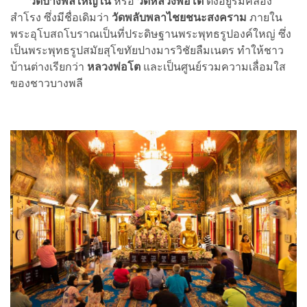
วัดบางพลีใหญ่ใน
หรือ
วัดหลวงพ่อโต
ตั้งอยู่ริมคลอง
สำโรง ซึ่งมีชื่อเดิมว่า
วัดพลับพลาไชยชนะสงคราม
ภายใน
พระอุโบสถโบราณเป็นที่ประดิษฐานพระพุทธรูปองค์ใหญ่ ซึ่ง
เป็นพระพุทธรูปสมัยสุโขทัยปางมารวิชัยลืมเนตร ทำให้ชาว
บ้านต่างเรียกว่า
หลวงพ่อโต
และเป็นศูนย์รวมความเลื่อมใส
ของชาวบางพลี