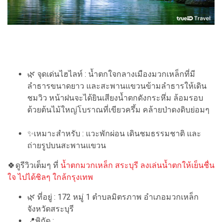
🌿 จุดเด่นไฮไลท์ : น้ำตกใจกลางเมืองมวกเหล็กที่มี
ลำธารขนาดยาว และสะพานแขวนข้ามลำธารให้เดิน
ชมวิว หน้าฝนจะได้ยินเสียงน้ำตกดังกระหึ่ม ล้อมรอบ
ด้วยต้นไม้ใหญ่โบราณที่เขียวครึ้ม คล้ายป่าดงดิบย่อมๆ
✨เหมาะสำหรับ : แวะพักผ่อน เดินชมธรรมชาติ และ
ถ่ายรูปบนสะพานแขวน
🍀ดูรีวิวเต็มๆ ที่
น้ำตกมวกเหล็ก สระบุรี ลงเล่นน้ำตกให้เย็นชื่น
ใจ ไปได้ชิลๆ ใกล้กรุงเทพ
🌿 ที่อยู่ : 172 หมู่ 1 ตำบลมิตรภาพ อำเภอมวกเหล็ก
จังหวัดสระบุรี
📍พิกัด :