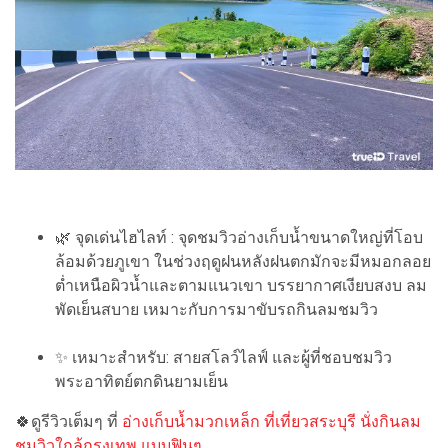
🌿 จุดเด่นไฮไลท์ : จุดชมวิวอ่างเก็บน้ำขนาดใหญ่ที่โอบ
ล้อมด้วยภูเขา ในช่วงฤดูฝนหลังฝนตกมักจะมีหมอกลอย
ต่ำเหนือผิวน้ำและตามแนวเขา บรรยากาศเงียบสงบ ลม
พัดเย็นสบาย เหมาะกับการมาขับรถกินลมชมวิว
✨ เหมาะสำหรับ: สายสโลว์ไลฟ์ และผู้ที่ชอบชมวิว
พระอาทิตย์ตกดินยามเย็น
🍀ดูรีวิวเต็มๆ ที่
อ่างเก็บน้ำมวกเหล็ก ที่เที่ยวสระบุรี นั่งกินลม
ชมวิวใกล้กรุงเทพ แบบฟินๆ