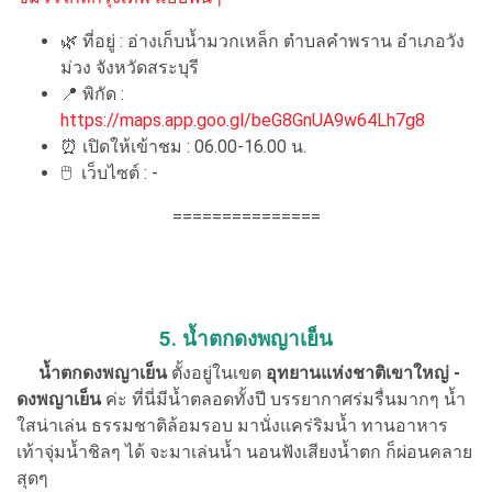
🌿 ที่อยู่ : อ่างเก็บน้ำมวกเหล็ก ตำบลคำพราน อำเภอวัง
ม่วง จังหวัดสระบุรี
📍 พิกัด :
https://maps.app.goo.gl/beG8GnUA9w64Lh7g8
⏰ เปิดให้เข้าชม : 06.00-16.00 น.
🖱 เว็บไซต์ : -
===============
5. น้ำตกดงพญาเย็น
น้ำตกดงพญาเย็น
ตั้งอยู่ในเขต
อุทยานแห่งชาติเขาใหญ่ -
ดงพญาเย็น
ค่ะ ที่นี่มีน้ำตลอดทั้งปี บรรยากาศร่มรื่นมากๆ น้ำ
ใสน่าเล่น ธรรมชาติล้อมรอบ มานั่งแคร่ริมน้ำ ทานอาหาร
เท้าจุ่มน้ำชิลๆ ได้ จะมาเล่นน้ำ นอนฟังเสียงน้ำตก ก็ผ่อนคลาย
สุดๆ