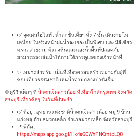
🌿 จุดเด่นไฮไลท์ : น้ำตกชั้นเตี้ยๆ ทั้ง 7 ชั้น เดินง่าย ไม่
เหนื่อย ในช่วงหน้าฝนน้ำจะเยอะเป็นพิเศษ และมีสีเขียว
มรกตสวยงาม มีแก่งหินและแอ่งน้ำตื้นที่ปลอดภัย
สามารถลงเล่นน้ำได้ภายใต้การดูแลของเจ้าหน้าที่
✨ เหมาะสำหรับ : เป็นที่เที่ยวครอบครัว เหมาะกับผู้ที่
ชอบเที่ยวธรรมชาติ เล่นน้ำท่ามกลางป่าร่มรื่น
🍀ดูรีวิวเต็มๆ ที่
น้ำตกเจ็ดสาวน้อย ที่เที่ยวใกล้กรุงเทพ จังหวัด
สระบุรี เที่ยวชิลๆ ในวันที่ฝนพรำ
🌿 ที่อยู่ : อุทยานแห่งชาติน้ำตกเจ็ดสาวน้อย หมู่ 9 บ้าน
แก่งหลุ ตำบลมวกเหล็ก อำเภอมวกเหล็ก จังหวัดสระบุรี
📍 พิกัด :
https://maps.app.goo.gl/Hx4aGCWhTNCmtcLQ8