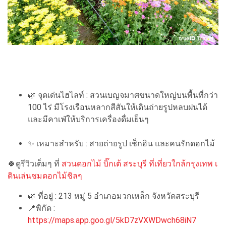
🌿 จุดเด่นไฮไลท์ : สวนเบญจมาศขนาดใหญ่บนพื้นที่กว่า
100 ไร่ มีโรงเรือนหลากสีสันให้เดินถ่ายรูปหลบฝนได้
และมีคาเฟ่ให้บริการเครื่องดื่มเย็นๆ
✨ เหมาะสำหรับ : สายถ่ายรูป เช็กอิน และคนรักดอกไม้
🍀ดูรีวิวเต็มๆ ที่
สวนดอกไม้ บิ๊กเต้ สระบุรี ที่เที่ยวใกล้กรุงเทพ เ
ดินเล่นชมดอกไม้ชิลๆ
🌿 ที่อยู่ : 213 หมู่ 5 อำเภอมวกเหล็ก จังหวัดสระบุรี
📍พิกัด :
https://maps.app.goo.gl/5kD7zVXWDwch68iN7