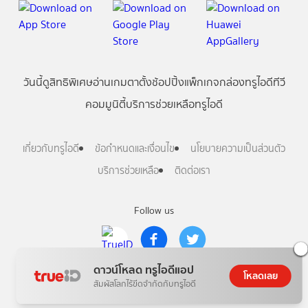
วันนี้
ดู
สิทธิพิเศษ
อ่าน
เกม
ตาตั้ง
ช้อปปิ้ง
แพ็กเกจ
กล่องทรูไอดีทีวี
คอมมูนิตี้
บริการช่วยเหลือทรูไอดี
เกี่ยวกับทรูไอดี
ข้อกำหนดและเงื่อนไข
นโยบายความเป็นส่วนตัว
บริการช่วยเหลือ
ติดต่อเรา
Follow us
ดาวน์โหลด ทรูไอดีแอป
Copyright © True Digital Group Company Limited.
โหลดเลย
All rights reserved
สัมผัสโลกไร้ขีดจำกัดกับทรูไอดี