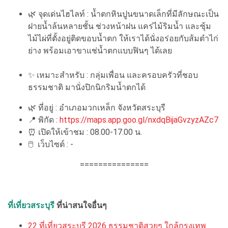
🌿 จุดเด่นไฮไลท์ : น้ำตกหินปูนขนาดเล็กที่มีลักษณะเป็น
ฝายน้ำล้นหลายชั้น ช่วงหน้าฝน แคร่ไม้ริมน้ำ และซุ้ม
ไม้ไผ่ที่ตั้งอยู่ติดขอบน้ำตก ให้เราได้นั่งอร่อยกับส้มตำไก่
ย่าง พร้อมเอาขาแช่น้ำตกแบบฟินๆ ได้เลย
✨ เหมาะสำหรับ : กลุ่มเพื่อน และครอบครัวที่ชอบ
ธรรมชาติ มานั่งปิกนิกริมน้ำตกได้
🌿 ที่อยู่ : อำเภอมวกเหล็ก จังหวัดสระบุรี
📍 พิกัด :
https://maps.app.goo.gl/nxdqBijaGvzyzAZc7
⏰ เปิดให้เข้าชม : 08.00-17.00 น.
🖱 เว็บไซต์ : -
===============
ที่เที่ยวสระบุรี
ที่น่าสนใจอื่นๆ
22 ที่เที่ยวสระบุรี 2026 ธรรมชาติสวยๆ ใกล้กรุงเทพ