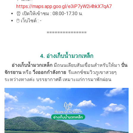
https://maps.app.goo.gl/e3iP7yW2i4hkX7qA7
⏰ เปิดให้เข้าชม : 08.00-17.30 น.
🖱 เว็บไซต์ : -
===============
4. อ่างเก็บน้ำมวกเหล็ก
อ่างเก็บน้ำมวกเหล็ก
มีถนนเลียบสันเขื่อนสำหรับให้มา
ปั่น
จักรยาน
หรือ
วิ่งออกกำลังกาย
รีแลกซ์ชมวิวภูเขาสวยๆ
ระหว่างทางค่ะ บรรยากาศดี เหมาะแก่การมาพักผ่อน