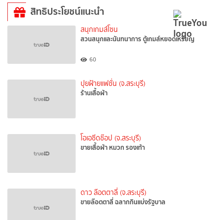
สิทธิประโยชน์แนะนำ
สนุกเกมส์โซน
สวนสนุกและนันทนาการ ตู้เกมส์หยอดเหรียญ
60
ปุยฝ้ายแฟชั่น (จ.สระบุรี)
ร้านเสื้อผ้า
โอเอซีดช๊อป (จ.สระบุรี)
ขายเสื้อผ้า หมวก รองเท้า
ดาว ล๊อตตาลี่ (จ.สระบุรี)
ขายล๊อตตาลี่ ฉลากกินแบ่งรัฐบาล