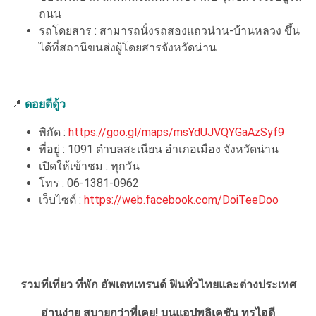
ถนน
รถโดยสาร : สามารถนั่งรถสองแถวน่าน-บ้านหลวง ขึ้น
ได้ที่สถานีขนส่งผู้โดยสารจังหวัดน่าน
📍
ดอยตีดู้ว
พิกัด :
https://goo.gl/maps/msYdUJVQYGaAzSyf9
ที่อยู่ : 1091 ตำบลสะเนียน อำเภอเมือง จังหวัดน่าน
เปิดให้เข้าชม : ทุกวัน
โทร : 06-1381-0962
เว็บไซต์ :
https://web.facebook.com/DoiTeeDoo
รวมที่เที่ยว ที่พัก อัพเดทเทรนด์ ฟินทั่วไทยและต่างประเทศ
อ่านง่าย สบายกว่าที่เคย!
บนแอปพลิเคชัน ทรูไอดี