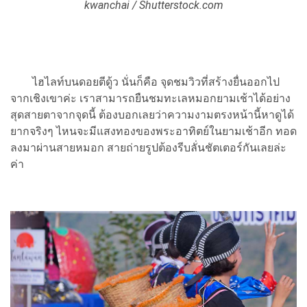
kwanchai / Shutterstock.com
ไฮไลท์บนดอยตีดู้ว นั่นก็คือ จุดชมวิวที่สร้างยื่นออกไป
จากเชิงเขาค่ะ เราสามารถยืนชมทะเลหมอกยามเช้าได้อย่าง
สุดสายตาจากจุดนี้ ต้องบอกเลยว่าความงามตรงหน้านี้หาดูได้
ยากจริงๆ ไหนจะมีแสงทองของพระอาทิตย์ในยามเช้าอีก ทอด
ลงมาผ่านสายหมอก สายถ่ายรูปต้องรีบลั่นชัตเตอร์กันเลยล่ะ
ค่า