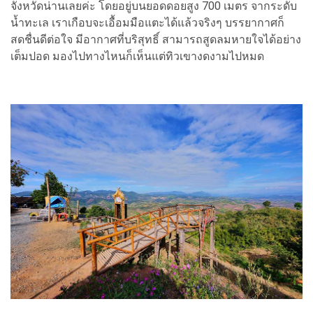
จังหวัดน่านเลยค่ะ โดยอยู่บนยอดดอยสูง 700 เมตร จากระดับ
น้ำทะเล เราเกือบจะเอื้อมมือแตะได้แล้วจริงๆ บรรยากาศก็
สดชื่นดีต่อใจ มีอากาศที่บริสุทธิ์ สามารถสูดลมหายใจได้อย่าง
เต็มปอด มองไปทางไหนก็เห็นแต่ทิวเขางดงามไปหมด