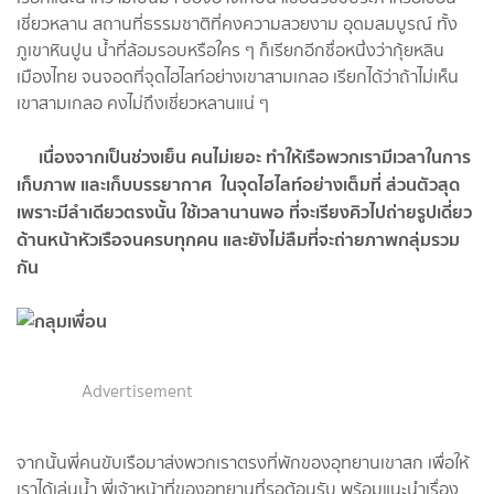
เชี่ยวหลาน สถานที่ธรรมชาติที่คงความสวยงาม อุดมสมบูรณ์ ทั้ง
ภูเขาหินปูน น้ำที่ล้อมรอบหรือใคร ๆ ก็เรียกอีกชื่อหนึ่งว่ากุ้ยหลิน
เมืองไทย จนจอดที่จุดไฮไลท์อย่างเขาสามเกลอ เรียกได้ว่าถ้าไม่เห็น
เขาสามเกลอ คงไม่ถึงเชี่ยวหลานแน่ ๆ
เนื่องจากเป็นช่วงเย็น คนไม่เยอะ ทำให้เรือพวกเรามีเวลาในการ
เก็บภาพ และเก็บบรรยากาศ ในจุดไฮไลท์อย่างเต็มที่ ส่วนตัวสุด
เพราะมีลำเดียวตรงนั้น ใช้เวลานานพอ ที่จะเรียงคิวไปถ่ายรูปเดี่ยว
ด้านหน้าหัวเรือจนครบทุกคน และยังไม่ลืมที่จะถ่ายภาพกลุ่มรวม
กัน
Advertisement
จากนั้นพี่คนขับเรือมาส่งพวกเราตรงที่พักของอุทยานเขาสก เพื่อให้
เราได้เล่นน้ำ พี่เจ้าหน้าที่ของอุทยานที่รอต้อนรับ พร้อมแนะนำเรื่อง