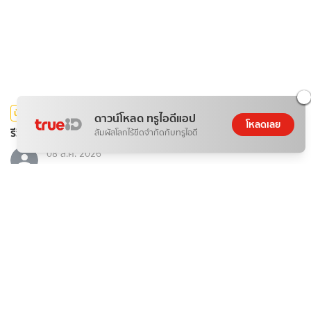
บันเทิง
ดาวน์โหลด ทรูไอดีแอป
โหลดเลย
รีวิวซีรีส์บอยเลิฟ จุดจีบสายมู Unlucky Bae (2569)
สัมผัสโลกไร้ขีดจำกัดกับทรูไอดี
08 ส.ค. 2026