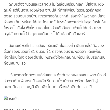
ฤกษ์แต่งงานวันและเวลาเดิม ไม่ได้เลื่อนหรือยกเลิก ไม่ใช่งานแต่ง
ฉันค่ะ แต่เป็นงานแต่งเพื่อน งานนี้ล่ะที่ทำให้เพื่อนได้รวมตัวอีกครั้ง
ตั้งแต่เรียบจบแยกย้าย หาเวลาเจอกันยากค่ะ สิ่งที่ทำให้พวกเราไม่เคย
ห่างกัน ก็มีโซเชียลนี่ล่ะ ไลน์กลุ่มกรุ๊ปแชตข้อความรัวไม่หยุด ใครไปกับ
ใคร อะไร ยังไง พักไหน นอนไหน ส่วนตัวฉันตามอ่านไปค่ะ ท้ายแชท
สรุปข้อความได้ว่า ทุกคนเดินทางไปกันก่อนคือวันเสาร์
ฉันคนเดียวที่ทำงานวันเสาร์และเลิกในช่วงค่ำ เดินทางได้ คือจอง
ตั๋วเครื่องบินวันที่ 31 บินวันที่ 1 ตรงกับวันงานพอดีจ้า แต่งเพื่อน
ทั้งทีไม่ไปได้ไง จองแต่ขาไป เพราะตั้งใจจะกลับกับเพื่อน ที่ขับรถกันไป
ก่อนหน้านี้แล้ว
วันอาทิตย์ที่ต้องบินก็รีบเลย สะดุ้งตื่นจากเผลอหลับ เพราะมัวแต่
วุ่นวายกับแพ็คกระเป๋าจนดึก รีบอาบน้ำ เป่าผม พร้อมมุ่งหน้าสู่
สนามบินสุวรรณภูมิ เฉียดฉิว ไม่ตกเครื่องเช็กอินทันเวลาเป๊ะ