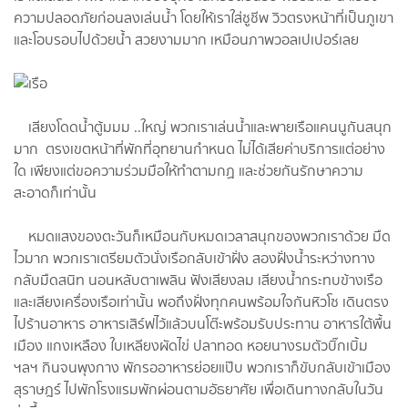
ความปลอดภัยก่อนลงเล่นน้ำ โดยให้เราใส่ชูชีพ วิวตรงหน้าที่เป็นภูเขา
และโอบรอบไปด้วยน้ำ สวยงามมาก เหมือนภาพวอลเปเปอร์เลย
เสียงโดดน้ำตู้มมม ..ใหญ่ พวกเราเล่นน้ำและพายเรือแคนนูกันสนุก
มาก ตรงเขตหน้าที่พักที่อุทยานกำหนด ไม่ได้เสียค่าบริการแต่อย่าง
ใด เพียงแต่ขอความร่วมมือให้ทำตามกฏ และช่วยกันรักษาความ
สะอาดก็เท่านั้น
หมดแสงของตะวันก็เหมือนกับหมดเวลาสนุกของพวกเราด้วย มืด
ไวมาก พวกเราเตรียมตัวนั่งเรือกลับเข้าฝั่ง สองฝั่งน้ำระหว่างทาง
กลับมืดสนิท นอนหลับตาเพลิน ฟังเสียงลม เสียงน้ำกระทบข้างเรือ
และเสียงเครื่องเรือเท่านั้น พอถึงฝั่งทุกคนพร้อมใจกันหิวโซ เดินตรง
ไปร้านอาหาร อาหารเสิร์ฟไว้แล้วบนโต๊ะพร้อมรับประทาน อาหารใต้พื้น
เมือง แกงเหลือง ใบเหลียงผัดไข่ ปลาทอด หอยนางรมตัวบิ๊กเบิ้ม
ฯลฯ กินจนพุงกาง พักรออาหารย่อยแป๊บ พวกเราก็ขับกลับเข้าเมือง
สุราษฎร์ ไปพักโรงแรมพักผ่อนตามอัธยาศัย เพื่อเดินทางกลับในวัน