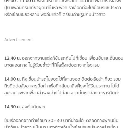
09.00 -
11.00 น.
พิธีขันหมากและพิธีอื่นตามลำดับ พออาหารเสิร์ฟ
ปุ๊บ แพลนทริปเที่ยวผุดมาในหัว พวกเราเลือกที่จะไปเขื่อนรัชชประภา
หรือเขื่อนเชี่ยวหลาน พออิ่มแล้วก็เตรียมถ่ายรูปกับบ่าวสาว
Advertisement
12.40 น.
ออกจากงานแต่งก็ขับรถกันไปที่เขื่อน เพื่อนขับและฉันนอน
มาตลอดทาง ไม่รู้ด้วยซ้ำว่ากี่กิโลตั้งแต่ออกจากโรงแรม
14.00 น.
ถึงเขื่อนนำรถไปจอดไว้ที่ลานจอด ติดต่อเรือนำเที่ยว รวม
ถึงติดต่อสั่งอาหารมื้อค่ำ เพื่อที่กลับมาถึงฝั่งจะได้รับประทาน ไม่ได้
ลงราคาเพราะเพื่อนสำรองจ่ายไปก่อน จากนั้นเราค่อยมาหารกันค่ะ
14.30 น.
ลงเรือกันเลย
ขับเรือออกจากท่าเรือมา 30 - 40 นาทีน่าจะได้ ตลอดทางพี่คนขับ
เรือก็แนะนำความเป็นมา ของอ่างเก็บน้ำเขื่อนรัชชประภาหรือเขื่อน