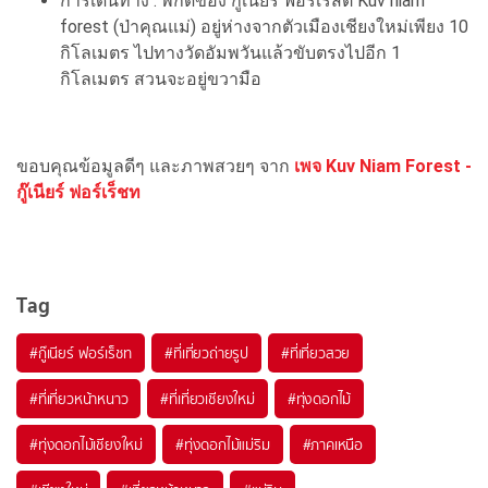
การเดินทาง : พิกัดของ กู๊เนียร์ ฟอร์เรสต์ Kuv niam
forest (ป่าคุณแม่) อยู่ห่างจากตัวเมืองเชียงใหม่เพียง 10
กิโลเมตร ไปทางวัดอัมพวันแล้วขับตรงไปอีก 1
กิโลเมตร สวนจะอยู่ขวามือ
ขอบคุณข้อมูลดีๆ และภาพสวยๆ จาก
เพจ Kuv Niam Forest -
กู๊เนียร์ ฟอร์เร็ชท
Tag
#กู๊เนียร์ ฟอร์เร็ชท
#ที่เที่ยวถ่ายรูป
#ที่เที่ยวสวย
#ที่เที่ยวหน้าหนาว
#ที่เที่ยวเชียงใหม่
#ทุ่งดอกไม้
#ทุ่งดอกไม้เชียงใหม่
#ทุ่งดอกไม้แม่ริม
#ภาคเหนือ