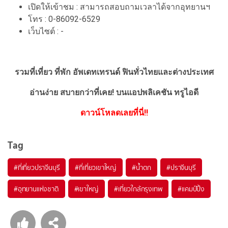
เปิดให้เข้าชม : สามารถสอบถามเวลาได้จากอุทยานฯ
โทร : 0-86092-6529
เว็บไซต์ : -
รวมที่เที่ยว ที่พัก อัพเดทเทรนด์ ฟินทั่วไทยและต่างประเทศ
อ่านง่าย สบายกว่าที่เคย!
บนแอปพลิเคชัน ทรูไอดี
ดาวน์โหลดเลยที่นี่!!
Tag
#ที่เที่ยวปราจีนบุรี
#ที่เที่ยวเขาใหญ่
#น้ำตก
#ปราจีนบุรี
#อุทยานแห่งชาติ
#เขาใหญ่
#เที่ยวใกล้กรุงเทพ
#แคมป์ปิ้ง