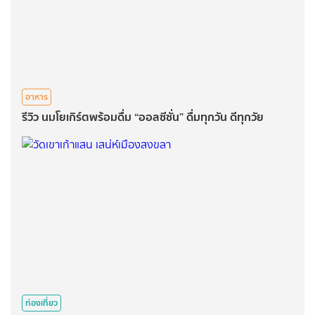
อาหาร
รีวิว นมโยเกิร์ตพร้อมดื่ม “ออลซีซั่น” ดื่มทุกวัน ดีทุกวัย
ท่องเที่ยว