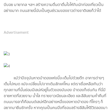
บีบอย มายากล ฯลฯ สร้างความตื่นตาตื่นใจให้กับนักท่องเที่ยวเป็น
อย่างมาก ถนนสายนี้นับเป็นศูนย์รวมของชาวต่างชาติเลยก็ว่าได้
Advertisement
แม้ว่าปัจจุบันหาดป่าตองแห่งนี้จะเต็มไปด้วยตึก อาคารต่างๆ
เต็มไปหมด แม้จะเปลี่ยนไปจากเดิมสักแค่ไหน แต่เราเชื่อเหลือเกินว่า
ทุกสถานที่นั้นย่อมมีเสน่ห์อยู่ในตัวของมันเอง ป่าตองก็เช่นกัน ที่นี่มี
ชายหาดที่สวยงาม น้ำใส ทรายขาวเนียนละเอียด และสีสันยามค่ำคืนที่
ถนนบางลาก็คือมนต์เสน่ห์อีกอย่างหนึ่งของหาดป่าตอง ที่ใครๆ ก็
อยากมายืนซักครั้ง หากคุณเป็นคนนึงที่ชอบสร้างสีสันให้ชีวิตลองมา