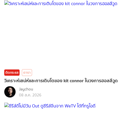
ติดกระแส
ดารา
วิเคราะห์เสน่ห์และการเติบโตของ kit connor ในวงการฮอลลีวูด
Jaychou
08 ส.ค. 2026