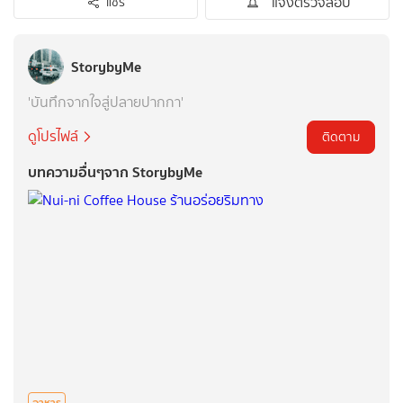
แจ้งตรวจสอบ
แชร์
StorybyMe
'บันทึกจากใจสู่ปลายปากกา'
ดูโปรไฟล์
ติดตาม
บทความอื่นๆจาก StorybyMe
อาหาร