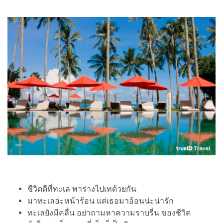
ชีวิตดีที่ทะเล พาร่างไปเทด้วยกัน
มาทะเลอ่ะหน้าร้อน แต่เธอมาอ้อนน่ะน่ารัก
ทะเลยังมีคลื่น อย่าถามหาความราบรื่น​ ของชีวิต