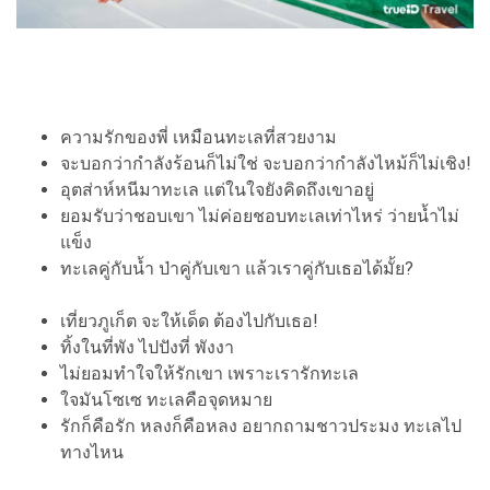
ความรักของพี่ เหมือนทะเลที่สวยงาม
จะบอกว่ากำลังร้อนก็ไม่ใช่ จะบอกว่ากำลังไหม้ก็ไม่เชิง!
อุตส่าห์หนีมาทะเล แต่ในใจยังคิดถึงเขาอยู่
ยอมรับว่าชอบเขา ไม่ค่อยชอบทะเลเท่าไหร่ ว่ายน้ำไม่
แข็ง
ทะเลคู่กับน้ำ ป่าคู่กับเขา แล้วเราคู่กับเธอได้มั้ย?
เที่ยวภูเก็ต จะให้เด็ด ต้องไปกับเธอ!
ทิ้งในที่พัง ไปปังที่ พังงา
ไม่ยอมทำใจให้รักเขา เพราะเรารักทะเล
ใจมันโซเซ ทะเลคือจุดหมาย
รักก็คือรัก​ หลงก็คือหลง​ อยากถามชาวประมง​ ทะเลไป
ทางไหน