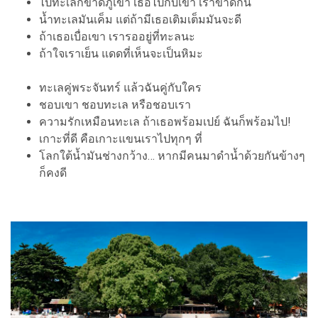
ไปทะเลก็ขาดภูเขา เธอไปกับเขา เราขาดกัน
น้ำทะเลมันเค็ม แต่ถ้ามีเธอเติมเต็ม​มันจะดี
ถ้าเธอเบื่อเขา เรารออยู่ที่ทะลนะ
ถ้าใจเราเย็น แดดที่เห็นจะเป็นหิมะ
ทะเลคู่พระจันทร์ แล้วฉันคู่กับใคร
ชอบเขา ชอบทะเล หรือชอบเรา
ความรักเหมือนทะเล ถ้าเธอพร้อมเปย์ ฉันก็พร้อมไป!
เกาะที่ดี คือเกาะแขนเราไปทุกๆ ที่
โลกใต้น้ำมันช่างกว้าง… หากมีคนมาดำน้ำด้วยกันข้างๆ
ก็คงดี