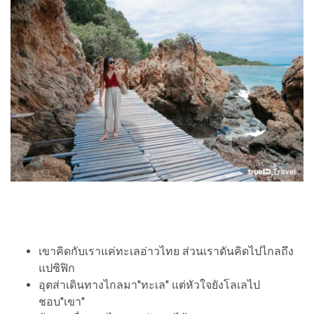
เขาคิดกับเราแค่ทะเลอ่าวไทย ส่วนเราดันคิดไปไกลถึง
แปซิฟิก
อุตส่าเดินทางไกลมา''ทะเล'' แต่หัวใจยังโลเลไป
ชอบ''เขา''