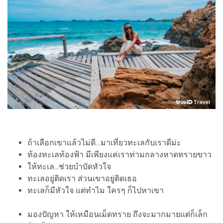
ถ้าเลือกเขาแล้วไม่ดี…มาเที่ยวทะเลกับเราดีม่ะ
ท้องทะเลท้องฟ้า มีเพียงแค่เราท่ามกลางหาดทรายขาว
ให้ทะเล...ช่วยบำบัดหัวใจ
ทะเลอยู่ติดเรา ส่วนเขาอยู่ติดเธอ
ทะเลก็มีหัวใจ แต่ทำไม ใครๆ ก็ไปหาเขา
มองปัญหา ให้เหมือนเม็ดทราย ถึงจะมากมายแต่ก็เล็ก