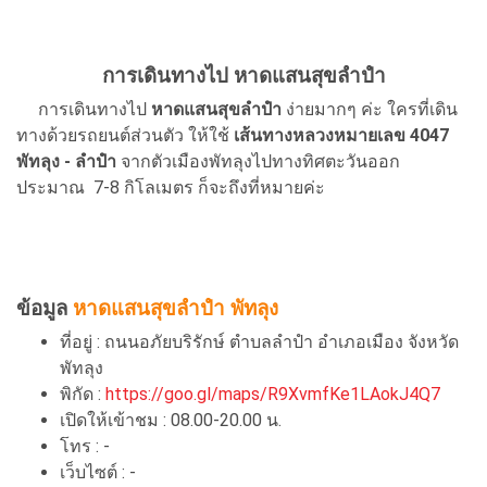
การเดินทางไป หาดแสนสุขลำปำ
การเดินทางไป
หาดแสนสุขลำปำ
ง่ายมากๆ ค่ะ ใครที่เดิน
ทางด้วยรถยนต์ส่วนตัว ให้ใช้
เส้นทางหลวงหมายเลข 4047
พัทลุง - ลำปำ
จากตัวเมืองพัทลุงไปทางทิศตะวันออก
ประมาณ 7-8 กิโลเมตร ก็จะถึงที่หมายค่ะ
ข้อมูล
หาดแสนสุขลำปำ พัทลุง
ที่อยู่ : ถนนอภัยบริรักษ์ ตำบลลำปำ อำเภอเมือง จังหวัด
พัทลุง
พิกัด :
https://goo.gl/maps/R9XvmfKe1LAokJ4Q7
เปิดให้เข้าชม : 08.00-20.00 น.
โทร : -
เว็บไซต์ : -