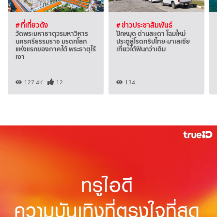
# ที่เที่ยวดัง
# ข่าวประชาสัมพันธ์
วัดพระมหาธาตุวรมหาวิหาร
ปักหมุด ด่านสะเดา โฉมใหม่
นครศรีธรรมราช มรดกโลก
ประตูสู่โรดทริปไทย-มาเลเซีย
แห่งแรกของภาคใต้ พระธาตุไร้
เที่ยวใต้ฟินกว่าเดิม
เงา
127.4K
12
134