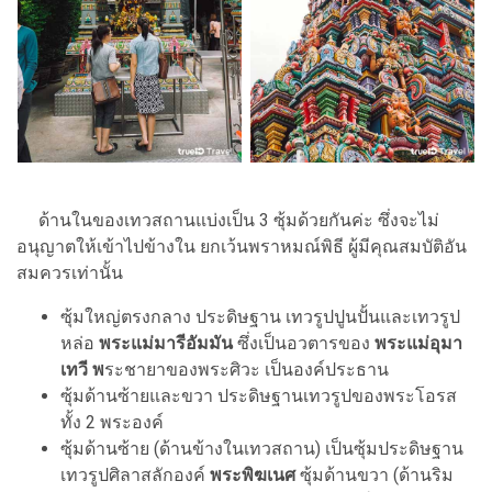
ด้านในของเทวสถานแบ่งเป็น 3 ซุ้มด้วยกันค่ะ ซึ่งจะไม่
อนุญาตให้เข้าไปข้างใน ยกเว้นพราหมณ์พิธี ผู้มีคุณสมบัติอัน
สมควรเท่านั้น
ซุ้มใหญ่ตรงกลาง ประดิษฐาน เทวรูปปูนปั้นและเทวรูป
หล่อ
พระแม่มารีอัมมัน
ซึ่งเป็นอวตารของ
พระแม่อุมา
เทวี พ
ระชายาของพระศิวะ เป็นองค์ประธาน
ซุ้มด้านซ้ายและขวา ประดิษฐานเทวรูปของพระโอรส
ทั้ง 2 พระองค์
ซุ้มด้านซ้าย (ด้านข้างในเทวสถาน) เป็นซุ้มประดิษฐาน
เทวรูปศิลาสลักองค์
พระพิฆเนศ
ซุ้มด้านขวา (ด้านริม