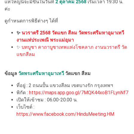
แห่ใหญ่นี้จะมีขึ้นในวันที่
2 ตุลาคม 2568
เริ่มเวลา 19.30 น.
ค่ะ
ดูกำหนดการพิธีต่างๆ ได้ที่
✨
นวราตรี 2568 วัดแขก สีลม วัดพระศรีมหาอุมาเทวี
งานแห่ประเพณี พระแม่อุมา
✨
บทบูชา คาถาบูชาเทพแห่งโชคลาภ งานนวราตรี วัด
แขกสีลม
ข้อมูล
วัดพระศรีมหาอุมาเทวี
วัดแขก สีลม
ที่อยู่ : 2 ถนนปั้น แขวงสีลม เขตบางรัก กรุงเทพฯ
พิกัด :
https://maps.app.goo.gl/7MQK44xoB1FLynNf7
เปิดให้เข้าชม : 06.00-20.00 น.
เว็บไซต์ :
https://www.facebook.com/HinduMeeting.HM