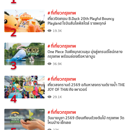
# ที่เที่ยวกรุงเทพ
เที่ยวปิดเทอม B.Duck 20th Playful Bouncy
Playland โรบินสันไลฟ์สไตล์ ราชพฤกษ์
2
19.3K
# ที่เที่ยวกรุงเทพ
One Piece วันพีซบุกสวนลุม มุ่งสู่แกรนด์ไลน์กลาง
กรุงเทพ พร้อมล่องเรือหาลาบูน
3
36.9K
# ที่เที่ยวกรุงเทพ
เที่ยวสงกรานต์ 2569 อภิมหาสงกรานต์รางน้ำ THE
JOY OF THAI คิง เพาเวอร์
4
29.1K
# ที่เที่ยวกรุงเทพ
วันมาฆบูชา 2569 เวียนเทียนด้วยต้นไม้ กรุงเทพ วัด
ไหนบ้าง เช็กเลย
27K