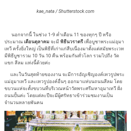
kae_nata / Shutterstock.com
นอกจากนี้ ในช่วง 1-9 ค่ำเดือน 11 ของทุกๆ ปี หรือ
ประมาณ
เดือนตุลาคม
จะมี
พิธีนวราตรี
เพื่อบูชาพระแม่อุมา
เทวี ครั้งยิ่งใหญ่ เป็นพิธีที่เก่าแก่สืบเนื่องมาตั้งแต่สมัยพระเวท
มีพิธีบูชารวม 10 วัน 10 คืน พร้อมกันทั่วโลก รวมไปถึง วัด
แขก สีลม แห่งนี้ด้วยค่ะ
และในวันสุดท้ายของงาน จะมีการอัญเชิญองค์เทวรูปพระ
แม่อุมาเทวี และเทวรูปองค์อื่นๆ ออกมาแห่บนถนนสีลม โดย
ขบวนแห่จะตั้งขบวนที่บริเวณหน้าวัดพระศรีมหาอุมาเทวี ฝั่ง
ถนนปั้นค่ะ โดยแต่ละปีจะมีผู้ศรัทธาเข้าร่วมชมงานเป็น
จำนวนหลายพันคน