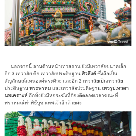
นอกจากนี้ ลานด้านหน้าเทวสถาน ยังมีเทวาลัยขนาดเล็ก
อีก 3 เทวาลัย คือ เทวาลัยประดิษฐาน
ศิวลึงค์
ซึ่งถือเป็น
สัญลักษณ์แทนองค์พระศิวะ และอีก 2 เทวาลัยเป็นเทวาลัย
ประดิษฐาน
พระพรหม
และเทวาลัยประดิษฐาน
เทวรูปเทวดา
นพเคราะห์
อีกทั้งยังมีหอระฆังที่ต้องตีตลอดเวลาขณะที่
พราหมณ์ทำพิธีบูชาเทพเจ้าอีกด้วยค่ะ