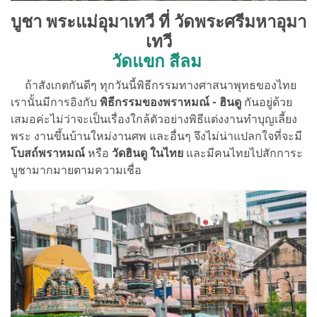
บูชา พระแม่อุมาเทวี ที่ วัดพระศรีมหาอุมา
เทวี
วัดแขก สีลม
ถ้าสังเกตกันดีๆ ทุกวันนี้พิธีกรรมทางศาสนาพุทธของไทย
เรานั้นมีการอิงกับ
พิธีกรรมของพราหมณ์ - ฮินดู
กันอยู่ด้วย
เสมอค่ะไม่ว่าจะเป็นเรื่องใกล้ตัวอย่างพิธีแต่งงานทำบุญเลี้ยง
พระ งานขึ้นบ้านใหม่งานศพ และอื่นๆ จึงไม่น่าแปลกใจที่จะมี
โบสถ์พราหมณ์
หรือ
วัดฮินดู ในไทย
และมีคนไทยไปสักการะ
บูชามากมายตามความเชื่อ