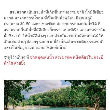
สระมรกต
เป็นสระน้ำที่เกิดขึ้นตามธรรมชาติ น้ำมีสีเขียว
มรกต มาจากธารน้ำอุ่น ที่เป็นเป็นน้ำพุร้อน มีอุณหภูมิ
ประมาณ 30-50 องศาเซลเซียส ค่ะ สามารถลงเล่นน้ำได้ ที่
สระมรกตนั้นมีน้ำที่มีสีเขียวก็เพราะแบคทีเรีย และสาหร่ายใน
น้ำซึ่งจะทำให้น้ำมีสีต่างๆ แตกต่างกัน ภายในมีสะพานไม้ให้
เดินเล่น ถ่ายรูปสวยๆ นอกจากนี้ยังเป็นเส้นทางเดินธรรมชาติ
และเป็นที่อยู่ของนกนานาชนิดอีกด้วย
🌴ดูรีวิวเต็มๆ ที่
ปักหมุดเล่นน้ำ สระมรกต หนึ่งเดียวใน กระบี่
น้ำใส สวยปิ๊ง