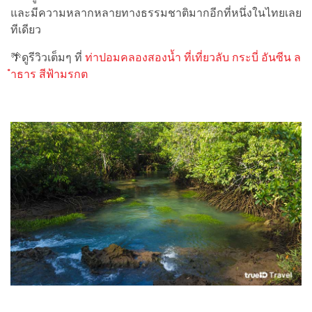
และมีความหลากหลายทางธรรมชาติมากอีกที่หนึ่งในไทยเลย
ทีเดียว
🌴ดูรีวิวเต็มๆ ที่
ท่าปอมคลองสองน้ำ ที่เที่ยวลับ กระบี่ อันซีน ล
ำธาร สีฟ้ามรกต