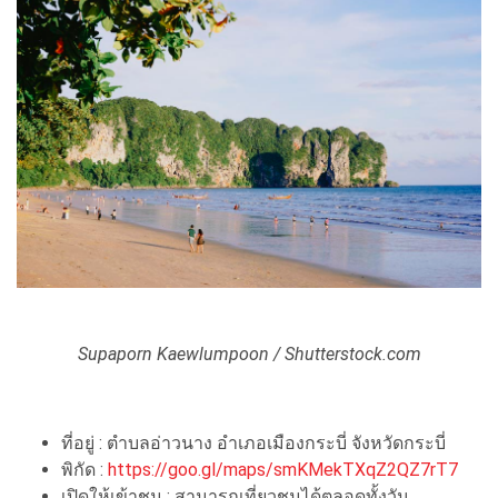
Supaporn Kaewlumpoon / Shutterstock.com
ที่อยู่ : ตำบลอ่าวนาง อำเภอเมืองกระบี่ จังหวัดกระบี่
พิกัด :
https://goo.gl/maps/smKMekTXqZ2QZ7rT7
เปิดให้เข้าชม : สามารถเที่ยวชมได้ตลอดทั้งวัน