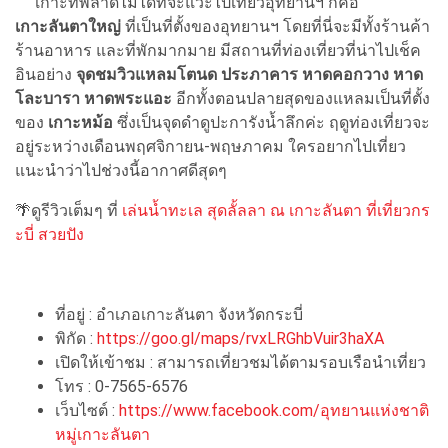
เกาะที่พลาดไม่ได้ที่จะแวะไปเที่ยวอุทยานฯ ก็คือ
เกาะลันตาใหญ่
ที่เป็นที่ตั้งของอุทยานฯ โดยที่นี่จะมีทั้งร้านค้า
ร้านอาหาร และที่พักมากมาย มีสถานที่ท่องเที่ยวที่น่าไปเช็ค
อินอย่าง
จุดชมวิวแหลมโตนด ประภาคาร หาดคอกวาง หาด
โละบารา หาดพระแอะ
อีกทั้งตอนปลายสุดของแหลมเป็นที่ตั้ง
ของ
เกาะหม้อ
ซึ่งเป็นจุดดำดูปะการังน้ำลึกค่ะ ฤดูท่องเที่ยวจะ
อยู่ระหว่างเดือนพฤศจิกายน-พฤษภาคม ใครอยากไปเที่ยว
แนะนำว่าไปช่วงนี้อากาศดีสุดๆ
🌴ดูรีวิวเต็มๆ ที่
เล่นน้ำทะเล สุดลั้ลลา ณ เกาะลันตา ที่เที่ยวกร
ะบี่ สวยปัง
ที่อยู่ : อำเภอเกาะลันตา จังหวัดกระบี่
พิกัด :
https://goo.gl/maps/rvxLRGhbVuir3haXA
เปิดให้เข้าชม : สามารถเที่ยวชมได้ตามรอบเรือนำเที่ยว
โทร : 0-7565-6576
เว็บไซต์ :
https://www.facebook.com/อุทยานแห่งชาติ
หมู่เกาะลันตา