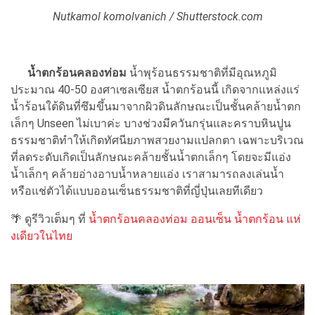
Nutkamol komolvanich / Shutterstock.com
น้ำตกร้อนคลองท่อม
น้ำพุร้อนธรรมชาติที่มีอุณหภูมิ
ประมาณ 40-50 องศาเซลเซียส น้ำตกร้อนนี้ เกิดจากแหล่งแร่
น้ำร้อนใต้ดินที่ซึมขึ้นมาจากผิวดินลักษณะเป็นชั้นคล้ายน้ำตก
เล็กๆ Unseen ไม่เบาค่ะ บางช่วงมีควันกรุ่นและคราบหินปูน
ธรรมชาติทำให้เกิดทัศนียภาพสวยงามแปลกตา เฉพาะบริเวณ
ที่ลดระดับเกิดเป็นลักษณะคล้ายชั้นน้ำตกเล็กๆ โดยจะมีแอ่ง
น้ำเล็กๆ คล้ายอ่างอาบน้ำหลายแอ่ง เราสามารถลงเล่นน้ำ
หรือแช่ตัวได้แบบออนเซ็นธรรมชาติที่ญี่ปุ่นเลยทีเดียว
🌴 ดูรีวิวเต็มๆ ที่
น้ำตกร้อนคลองท่อม ออนเซ็น น้ำตกร้อน แห่
งเดียวในไทย