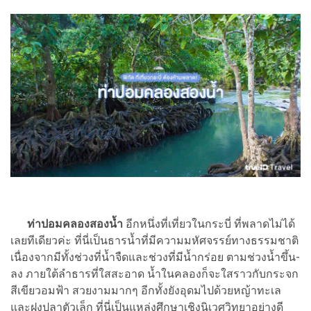
ท่าปอมคลองสองน้ำ
อีกหนึ่งที่เที่ยวในกระบี่ ที่พลาดไม่ได้
เลยทีเดียวค่ะ ที่นี่เป็นธารน้ำที่มีความมหัศจรรย์ทางธรรมชาติ
เนื่องจากมีทั้งช่วงที่น้ำจืดและช่วงที่มีน้ำกร่อย ตามช่วงน้ำขึ้น-
ลง ภายใต้ลำธารที่ใสสะอาด น้ำในคลองก็จะใสราวกับกระจก
สีเขียวอมฟ้า สวยงามมากๆ อีกทั้งยังอุดมไปด้วยหญ้าทะเล
และฝูงปลาตัวเล็ก ที่นี่เป็นแหล่งศึกษาเชิงนิเวศวิทยาอย่างดี