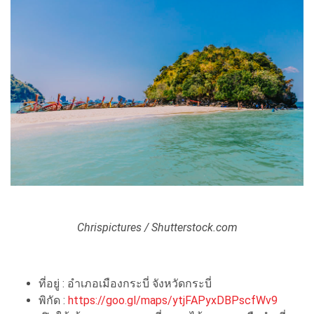
Chrispictures / Shutterstock.com
ที่อยู่ : อำเภอเมืองกระบี่ จังหวัดกระบี่
พิกัด :
https://goo.gl/maps/ytjFAPyxDBPscfWv9