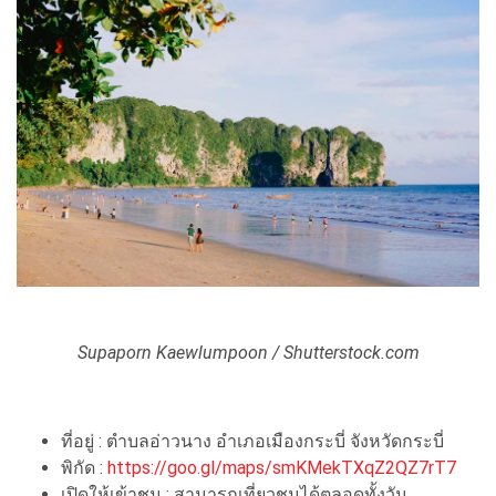
Supaporn Kaewlumpoon / Shutterstock.com
ที่อยู่ : ตำบลอ่าวนาง อำเภอเมืองกระบี่ จังหวัดกระบี่
พิกัด :
https://goo.gl/maps/smKMekTXqZ2QZ7rT7
เปิดให้เข้าชม : สามารถเที่ยวชมได้ตลอดทั้งวัน