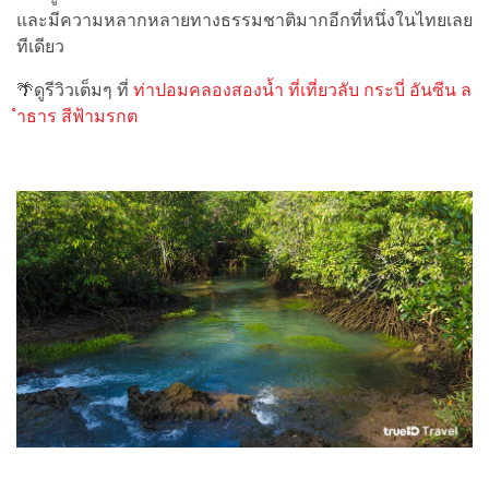
และมีความหลากหลายทางธรรมชาติมากอีกที่หนึ่งในไทยเลย
ทีเดียว
🌴ดูรีวิวเต็มๆ ที่
ท่าปอมคลองสองน้ำ ที่เที่ยวลับ กระบี่ อันซีน ล
ำธาร สีฟ้ามรกต