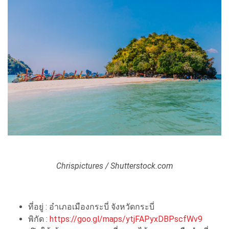
Chrispictures / Shutterstock.com
ที่อยู่ : อำเภอเมืองกระบี่ จังหวัดกระบี่
พิกัด :
https://goo.gl/maps/ytjFAPyxDBPscfWv9