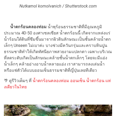
Nutkamol komolvanich / Shutterstock.com
น้ำตกร้อนคลองท่อม
น้ำพุร้อนธรรมชาติที่มีอุณหภูมิ
ประมาณ 40-50 องศาเซลเซียส น้ำตกร้อนนี้ เกิดจากแหล่งแร่
น้ำร้อนใต้ดินที่ซึมขึ้นมาจากผิวดินลักษณะเป็นชั้นคล้ายน้ำตก
เล็กๆ Unseen ไม่เบาค่ะ บางช่วงมีควันกรุ่นและคราบหินปูน
ธรรมชาติทำให้เกิดทัศนียภาพสวยงามแปลกตา เฉพาะบริเวณ
ที่ลดระดับเกิดเป็นลักษณะคล้ายชั้นน้ำตกเล็กๆ โดยจะมีแอ่ง
น้ำเล็กๆ คล้ายอ่างอาบน้ำหลายแอ่ง เราสามารถลงเล่นน้ำ
หรือแช่ตัวได้แบบออนเซ็นธรรมชาติที่ญี่ปุ่นเลยทีเดียว
🌴 ดูรีวิวเต็มๆ ที่
น้ำตกร้อนคลองท่อม ออนเซ็น น้ำตกร้อน แห่
งเดียวในไทย