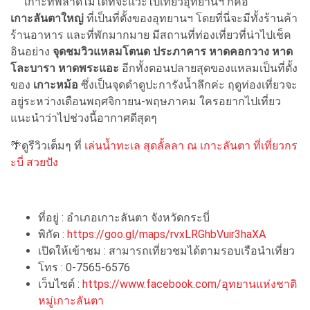
เกาะที่พลาดไม่ได้ที่จะแวะไปเที่ยวอุทยานฯ ก็คือ
เกาะลันตาใหญ่
ที่เป็นที่ตั้งของอุทยานฯ โดยที่นี่จะมีทั้งร้านค้า
ร้านอาหาร และที่พักมากมาย มีสถานที่ท่องเที่ยวที่น่าไปเช็ค
อินอย่าง
จุดชมวิวแหลมโตนด ประภาคาร หาดคอกวาง หาด
โละบารา หาดพระแอะ
อีกทั้งตอนปลายสุดของแหลมเป็นที่ตั้ง
ของ
เกาะหม้อ
ซึ่งเป็นจุดดำดูปะการังน้ำลึกค่ะ ฤดูท่องเที่ยวจะ
อยู่ระหว่างเดือนพฤศจิกายน-พฤษภาคม ใครอยากไปเที่ยว
แนะนำว่าไปช่วงนี้อากาศดีสุดๆ
🌴ดูรีวิวเต็มๆ ที่
เล่นน้ำทะเล สุดลั้ลลา ณ เกาะลันตา ที่เที่ยวกร
ะบี่ สวยปัง
ที่อยู่ : อำเภอเกาะลันตา จังหวัดกระบี่
พิกัด :
https://goo.gl/maps/rvxLRGhbVuir3haXA
เปิดให้เข้าชม : สามารถเที่ยวชมได้ตามรอบเรือนำเที่ยว
โทร : 0-7565-6576
เว็บไซต์ :
https://www.facebook.com/อุทยานแห่งชาติ
หมู่เกาะลันตา