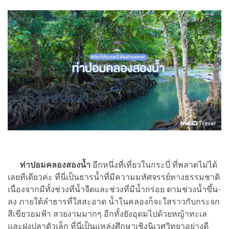
ท่าปอมคลองสองน้ำ
อีกหนึ่งที่เที่ยวในกระบี่ ที่พลาดไม่ได้
เลยทีเดียวค่ะ ที่นี่เป็นธารน้ำที่มีความมหัศจรรย์ทางธรรมชาติ
เนื่องจากมีทั้งช่วงที่น้ำจืดและช่วงที่มีน้ำกร่อย ตามช่วงน้ำขึ้น-
ลง ภายใต้ลำธารที่ใสสะอาด น้ำในคลองก็จะใสราวกับกระจก
สีเขียวอมฟ้า สวยงามมากๆ อีกทั้งยังอุดมไปด้วยหญ้าทะเล
และฝูงปลาตัวเล็ก ที่นี่เป็นแหล่งศึกษาเชิงนิเวศวิทยาอย่างดี