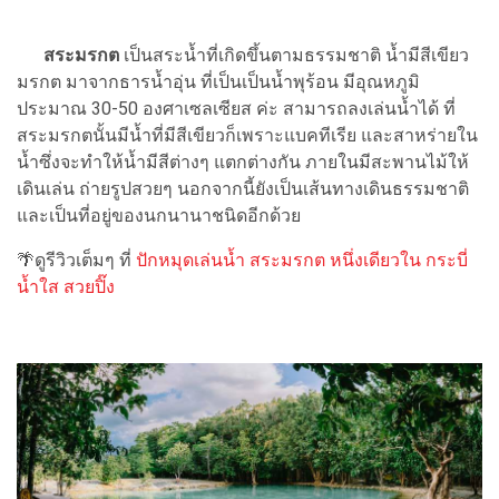
สระมรกต
เป็นสระน้ำที่เกิดขึ้นตามธรรมชาติ น้ำมีสีเขียว
มรกต มาจากธารน้ำอุ่น ที่เป็นเป็นน้ำพุร้อน มีอุณหภูมิ
ประมาณ 30-50 องศาเซลเซียส ค่ะ สามารถลงเล่นน้ำได้ ที่
สระมรกตนั้นมีน้ำที่มีสีเขียวก็เพราะแบคทีเรีย และสาหร่ายใน
น้ำซึ่งจะทำให้น้ำมีสีต่างๆ แตกต่างกัน ภายในมีสะพานไม้ให้
เดินเล่น ถ่ายรูปสวยๆ นอกจากนี้ยังเป็นเส้นทางเดินธรรมชาติ
และเป็นที่อยู่ของนกนานาชนิดอีกด้วย
🌴ดูรีวิวเต็มๆ ที่
ปักหมุดเล่นน้ำ สระมรกต หนึ่งเดียวใน กระบี่
น้ำใส สวยปิ๊ง