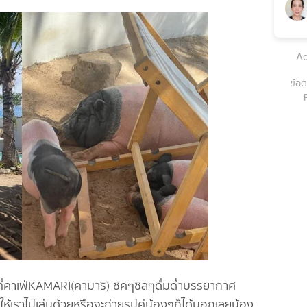
Ad
ข้อต
ี่คาเฟ่KAMARI(คามาริ) ชิคๆชิลๆดื่มด่ำบรรยากาศ
้เราไปเล่นด้วยหรือจะถ่ายรูปคู่น้องๆก็ได้บอกเลยน้อง