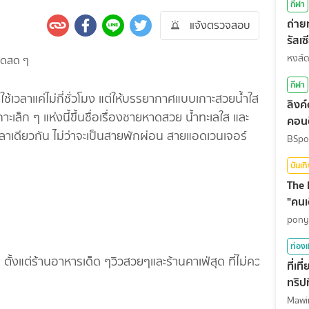
กีฬา
ถ่า
แจ้งตรวจสอบ
รัสเ
สุดท
หงส์
กีฬา
ช้เวลาแค่ไม่กี่ชั่วโมง แต่ให้บรรยากาศแบบเกาะสวยน้ำใส
ลิงค
เล็ก ๆ แห่งนี้ขึ้นชื่อเรื่องชายหาดสวย น้ำทะเลใส และ
คอนต
ลาเดียวกัน ไม่ว่าจะเป็นสายพักผ่อน สายแอดเวนเจอร์
BSpo
บันเท
The 
"คนเ
pony
ท่องเ
ั้งแต่ร้านอาหารเด็ด ๆวิวสวยๆและร้านคาเฟ่สุด ที่ไม่ควร
ที่เ
ทริปท