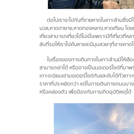
ต่อไปเราจะไปกันที่ชายหาดในเกาะล้านซึ่งมี
นวล,หาดตายาย,หาดทองหลาง,หาดเทียน โดยแต่ล
เที่ยวสามารถเที่ยวได้ไม่เบื่อเพราะมีที่เที่
ลับที่รอให้เราไปค้นหาและมีมุมสวยๆที่อาจคาดไ
ในเรื่องของการเดินทางในเกาะล้านมีให้เลือ
สามารถเช่าได้ หรืออาจเป็นมอเตอร์ไซด์ที่มา
เกาะจะนิยมเช่ามอเตอร์ไซด์กันและขับได้ทั่วเก
ราคาที่ประหยัดกว่า แต่ในการเดินทางถนนบาง
หรือคล่องตัว เพื่อป้องกันการเกิดอุบัติเหตุได้