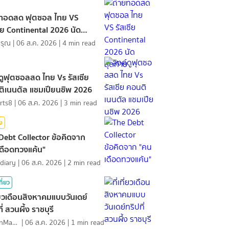
ยทอดสด ฟุตซอล ไทย VS
ซีย Continental 2026 นัด
้าย
ดรุณ
|
06 ส.ค. 2026
|
4
min read
์ดูฟุตซอลสด ไทย Vs รัสเซีย
ิเนนตัล แชมเปียนชิพ 2026
rts8
|
06 ส.ค. 2026
|
3
min read
ิง
Debt Collector ข้อคิดจาก
ดือดทวงแค้น"
diary
|
06 ส.ค. 2026
|
2
min read
ที่ยว
ที่ยวเดือนสิงหาคมแบบวันเดย์
ี่ สวนผึ้ง ราชบุรี
MawinMatravel
|
06 ส.ค. 2026
|
1
min read