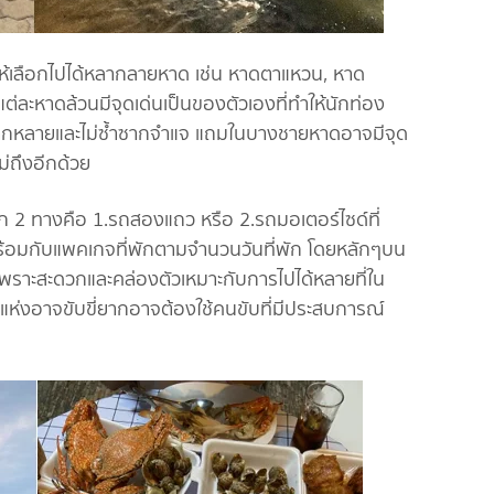
ให้เลือกไปได้หลากลายหาด เช่น หาดตาแหวน, หาด
ะหาดล้วนมีจุดเด่นเป็นของตัวเองที่ทำให้นักท่อง
ยวที่หลากหลายและไม่ซ้ำซากจำแจ แถมในบางชายหาดอาจมีจุด
ม่ถึงอีกด้วย
ก 2 ทางคือ 1.รถสองแถว หรือ 2.รถมอเตอร์ไซด์ที่
พร้อมกับแพคเกจที่พักตามจำนวนวันที่พัก โดยหลักๆบน
าะเพราะสะดวกและคล่องตัวเหมาะกับการไปได้หลายที่ใน
แห่งอาจขับขี่ยากอาจต้องใช้คนขับที่มีประสบการณ์