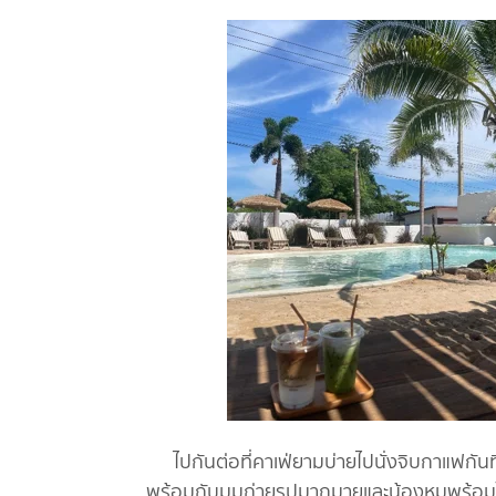
ไปกันต่อที่คาเฟ่ยามบ่ายไปนั่งจิบกาแฟกันท
พร้อมกับมุมถ่ายรูปมากมายและน้องหมูพร้อมให