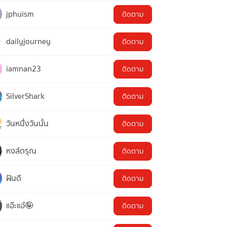
jphuism
ติดตาม
dailyjourney
ติดตาม
iamnan23
ติดตาม
SilverShark
ติดตาม
วันหนึ่งวันนั้น
ติดตาม
หงส์ดรุณ
ติดตาม
ฝันดี
ติดตาม
แอ๊ะแอ๋🤪
ติดตาม