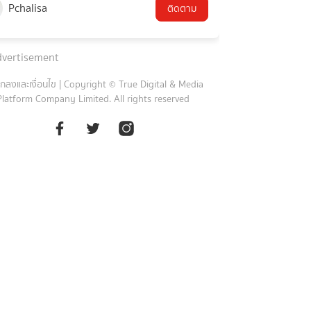
Pchalisa
ติดตาม
vertisement
กลงและเงื่อนไข
|
Copyright © True Digital & Media
Platform Company Limited. All rights reserved