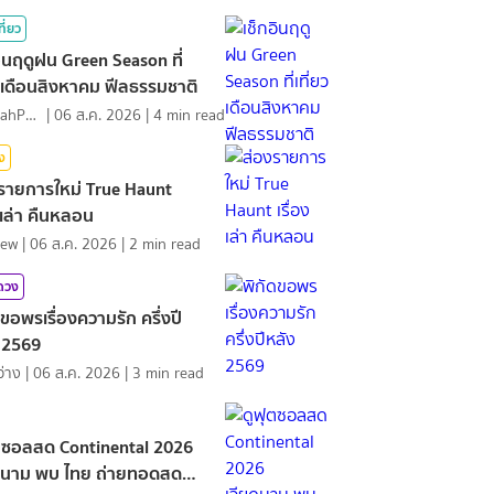
ที่ยว
อินฤดูฝน Green Season ที่
ยวเดือนสิงหาคม ฟีลธรรมชาติ
NamfahPhupha
|
06 ส.ค. 2026
|
4
min read
ิง
รายการใหม่ True Haunt
องเล่า คืนหลอน
iew
|
06 ส.ค. 2026
|
2
min read
มดวง
ดขอพรเรื่องความรัก ครึ่งปี
 2569
ว่าง
|
06 ส.ค. 2026
|
3
min read
ตซอลสด Continental 2026
ดนาม พบ ไทย ถ่ายทอดสด