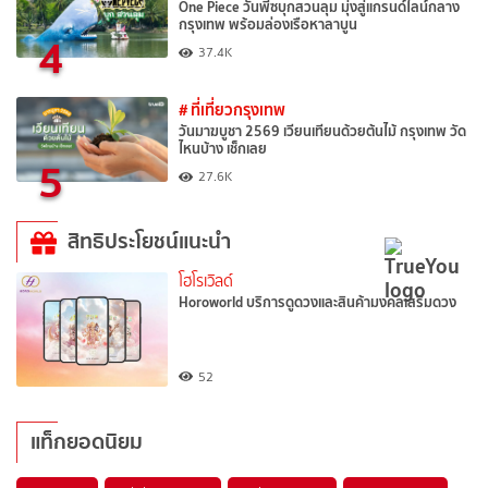
One Piece วันพีซบุกสวนลุม มุ่งสู่แกรนด์ไลน์กลาง
กรุงเทพ พร้อมล่องเรือหาลาบูน
4
37.4K
# ที่เที่ยวกรุงเทพ
วันมาฆบูชา 2569 เวียนเทียนด้วยต้นไม้ กรุงเทพ วัด
ไหนบ้าง เช็กเลย
5
27.6K
สิทธิประโยชน์แนะนำ
โฮโรเวิลด์
Horoworld บริการดูดวงและสินค้ามงคลเสริมดวง
52
แท็กยอดนิยม