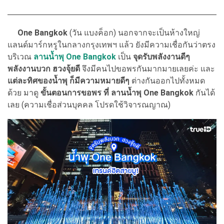
One Bangkok
(วัน แบงค็อก) นอกจากจะเป็นห้างใหญ่
แลนด์มาร์กหรูในกลางกรุงเทพฯ แล้ว ยังมีความเชื่อกันว่าตรง
บริเวณ
ลานน้ำพุ One Bangkok
เป็น
จุดรับพลังงานดีๆ
พลังงานบวก ฮวงจุ้ยดี
จึงมีคนไปขอพรกันมากมายเลยค่ะ และ
แต่ละทิศของน้ำพุ ก็มีความหมายดีๆ
ต่างกันออกไปทั้งหมด
ด้วย มาดู
ขั้นตอนการขอพร ที่ ลานน้ำพุ One Bangkok
กันได้
เลย (ความเชื่อส่วนบุคคล โปรดใช้วิจารณญาณ)