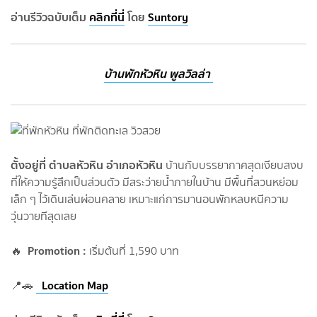
อ่านรีวิวฉบับเต็ม
คลิกที่นี่
โดย
Suntory
บ้านพักหัวหิน พูลวิลล่า
ตั้งอยู่ที่ ตำบลหัวหิน อำเภอหัวหิน
บ้านกับบรรยากาศสุดเงียบสงบ
ที่ให้ความรู้สึกเป็นส่วนตัว มีสระว่ายน้ำภายในบ้าน มีพื้นที่สวนหย่อม
เล็ก ๆ ไว้เดินเล่นผ่อนคลาย เหมาะแก่การมานอนพักหลบหนีความ
วุ่นวายทีสุดเลย
Promotion :
🔥
เริ่มต้นที่ 1,590 บาท
Location Map
📍🚗