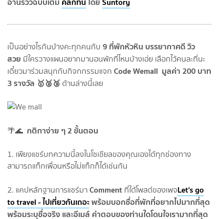
อ่านรีวิวฉบับเต็ม
คลิกที่นี่
โดย
Suntory
9 ที่พักหัวหิน บรรยากาศดี วิว
เป็นอย่างไรกันบ้างคะทุกคนกับ
สวย
มีใครวางแผนอยากมานอนพักที่ไหนบ้างเอ่ย เลือกไว้คนละที่นะ
Code Wemall มูลค่า 200 บาท
เดี๋ยวมาร่วมสนุกกับกิจกกรรมแจก
3 รางวัล 🥇🥈🥉
ด้านล่างนี้เลย
กติกาง่าย ๆ 2 ขั้นตอน
🌴🌊
1. เพียงแชร์บทความนี้ลงในโซเชียลของคุณเองได้ทุกช่องทาง
สามารถแท็กเพื่อนหรือไม่แท็กก็ได้เช่นกัน
Comment
Let's go
2. แคปหลักฐานการแชร์มา
ที่ใต้โพสต์ของเพจ
to travel - ไปเที่ยวกันเถอะ
พร้อมบอกชื่อที่พักที่อยากไปมากที่สุด
พร้อมระบุชื่อจริง และอีเมล์ คำตอบของท่านใดโดนใจเรามากที่สุด