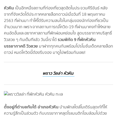
หัวหิน
เป็นอีกหนึ่งสถานที่ท่องเที่ยวสุดฮิตในประจวบคีรีขันธ์ หลัง
จากที่จังหวัดได้ประกาศคลายล็อกดาวน์เมื่อวันที่ 18 พฤษภาคม
2563 ที่ผ่านมา ทำให้ได้รับความสนใจในกลุ่มของนักท่องเที่ยวเป็น
จำนวนมาก เพราะจากสถานการณ์โควิด-19 ที่ผ่านมาคงทำให้หลาย
คนอัดอั้นและอยากหาสถานที่พักผ่อนหย่อนใจ สูดบรรยากาศบริสุทธิ์
รวมพิกัด 9 ที่พักหัวหิน
วิวสวย ๆ กันเต็มทีแล้ว วันนี้เราได้
บรรยากาศดี วิวสวย
มาฝากทุกคนกันพร้อมโปรโมชั่นเด็ดคลายล็อก
ดาวน์ หมดโควิดนี้ต้องรีบจอง มาดูไปพร้อมกันเลย!
พราว วิลล่า หัวหิน
ตั้งอยู่ที่ตำบลทับใต้ อำเภอหัวหิน
บ้านพักสไตล์โมเดิร์นสุดเก๋ที่ให้
ความรู้สึกเป็นส่วนตัว กับบรรยากาศสุดโรแมนติกโอบล้อมไปด้วย