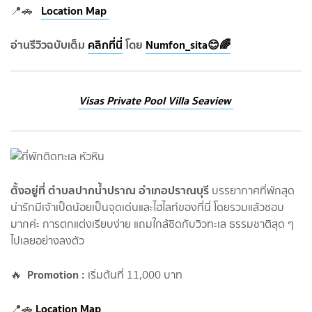
Location Map
📍🚗
อ่านรีวิวฉบับเต็ม
คลิกที่นี่
โดย
Numfon_sita😊🌈
Visas Private Pool Villa Seaview
ตั้งอยู่ที่ ตำบลปากน้ำปราณ อำเภอปราณบุรี
บรรยากาศที่พักสุด
น่ารักมีเจ้าเป็ดน้อยเป็นจุดเด่นและไฮไลท์ของที่นี่ โดยรวมแล้วชอบ
มากค่ะ การตกแต่งเรียบง่าย แถมใกล้ชิดกับวิวทะเล ธรรมชาติสุด ๆ
ไปเลยอย่างลงตัว
Promotion :
🔥
เริ่มต้นที่ 11,000 บาท
Location Map
📍🚗