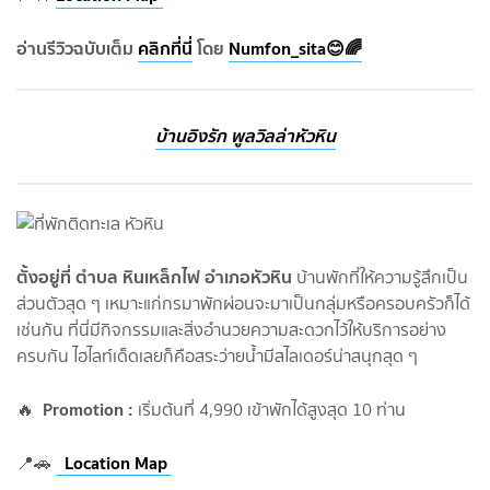
อ่านรีวิวฉบับเต็ม
คลิกที่นี่
โดย
Numfon_sita😊🌈
บ้านอิงรัก พูลวิลล่าหัวหิน
ตั้งอยู่ที่ ตำบล หินเหล็กไฟ อำเภอหัวหิน
บ้านพักที่ให้ความรู้สึกเป็น
ส่วนตัวสุด ๆ เหมาะแก่กรมาพักผ่อนจะมาเป็นกลุ่มหรือครอบครัวก็ได้
เช่นกัน ที่นี่มีกิจกรรมและสิ่งอำนวยความสะดวกไว้ให้บริการอย่าง
ครบกัน ไฮไลท์เด็ดเลยก็คือสระว่ายน้ำมีสไลเดอร์น่าสนุกสุด ๆ
Promotion :
🔥
เริ่มต้นที่ 4,990 เข้าพักได้สูงสุด 10 ท่าน
Location Map
📍🚗