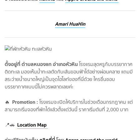
Amari HuaHin
ตั้งอยู่ที่ ตำบลหนองแก อำเภอหัวหิน
โรงแรมสุดหรูกับบรรยากาศ
ติดทะเล มองเห็นน้ำทะเลตัดกับเส้นขอบฟ้าได้อย่างผ่อนคลาย แถมมี
สระว่ายน้ำขนาดใหญ่เป็นจุดไฮไลท์ของที่นี่ด้วย ใครชื่นชอบ
บรรยากาศแบบนี้ไม่ควรพลาดเลยค่ะ
Promotion :
🔥
โรงแรมจะเปิดให้บริการในช่วงเดือนกรกฎาคม แต่
สามารถเริ่มจองที่พักได้แล้วตั้งแต่วันนี้ ราคาเริ่มต้นที่ 2,000 บาท
Location Map
📍🚗
อ่านรีวิวฉบับเต็ม
คลิกที่นี่
โดย
Appro around the world