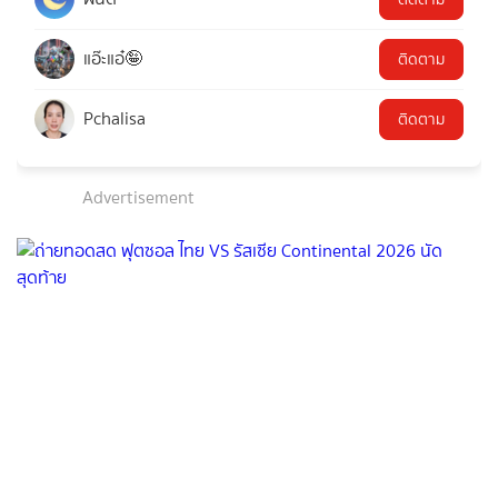
แอ๊ะแอ๋🤪
ติดตาม
Pchalisa
ติดตาม
Advertisement