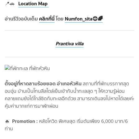
Location Map
📍🚗
อ่านรีวิวฉบับเต็ม
คลิกที่นี่
โดย
Numfon_sita😊🌈
Prantiva villa
ตั้งอยู่ที่หาดสามร้อยยอด อำเภอหัวหิน
สถานที่ที่พักบรรกาศสุด
อบอุ่น บ้านเป็นโทนสีสไตล์เย็นเข้ากับน้ำทะเลสุด ๆ ให้ความรู้ผ่อน
คลายแถมยังได้ใกล้ชิดกับทะเลอีกด้วย สามารถเดินลงไปหาดได้เลยค่ะ
คุ้มค่ามากแก่การมาพักผ่อน
Promotion :
🔥
หลังโควิด พิเศษสุด เริ่มต้นเพียง 6,000 บาท/6
ท่าน