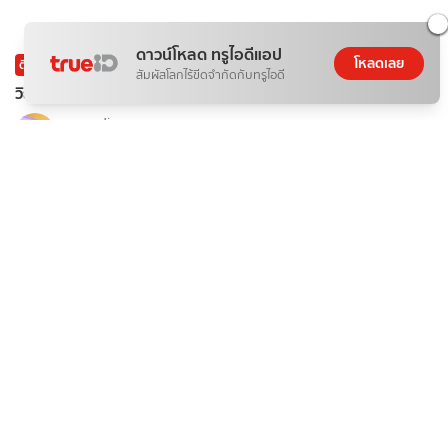
ดาวน์โหลด ทรูไอดีแอป
โหลดเลย
ติดกระแส
บันเทิง
สัมผัสโลกไร้ขีดจำกัดกับทรูไอดี
วิธีโหวต "น้องเนเน่" ให้ชนะ AGT 2026 ง่ายๆ ใน 5 นาที
ponydiary
08 ส.ค. 2026
ติดกระแส
บันเทิง