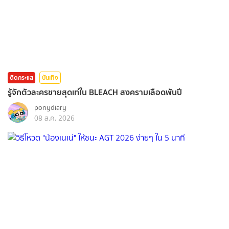
ติดกระแส
บันเทิง
รู้จักตัวละครชายสุดเท่ใน BLEACH สงครามเลือดพันปี
ponydiary
08 ส.ค. 2026