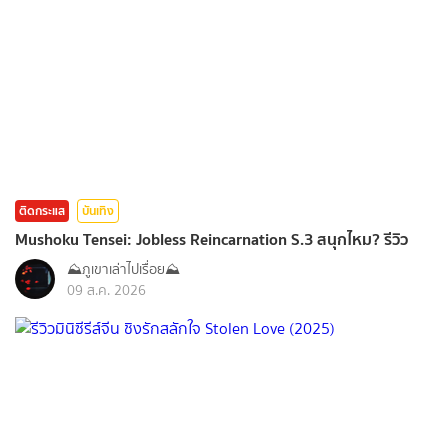
ติดกระแส
บันเทิง
Mushoku Tensei: Jobless Reincarnation S.3 สนุกไหม? รีวิว
⛰️ภูเขาเล่าไปเรื่อย⛰️
09 ส.ค. 2026