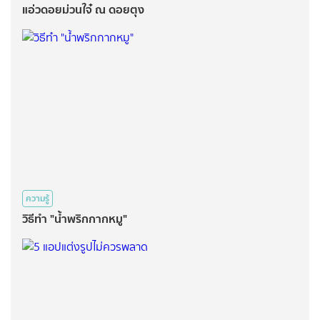
แอ่วดอยม่วนใจ๋ ณ ดอยตุง
ความรู้
วิธีทำ "น้ำพริกกากหมู"