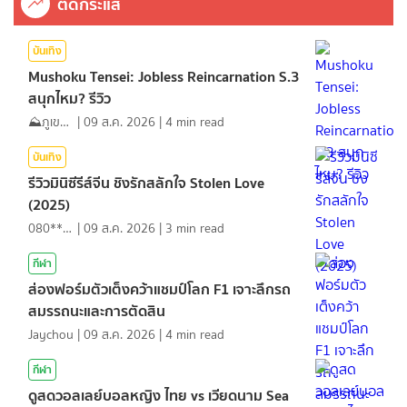
ติดกระแส
บันเทิง
Mushoku Tensei: Jobless Reincarnation S.3
สนุกไหม? รีวิว
⛰️ภูเขาเล่าไปเรื่อย⛰️
|
09 ส.ค. 2026
|
4
min read
บันเทิง
รีวิวมินิซีรีส์จีน ชิงรักสลักใจ Stolen Love
(2025)
080*******
|
09 ส.ค. 2026
|
3
min read
กีฬา
ส่องฟอร์มตัวเต็งคว้าแชมป์โลก F1 เจาะลึกรถ
สมรรถนะและการตัดสิน
Jaychou
|
09 ส.ค. 2026
|
4
min read
กีฬา
ดูสดวอลเลย์บอลหญิง ไทย vs เวียดนาม Sea