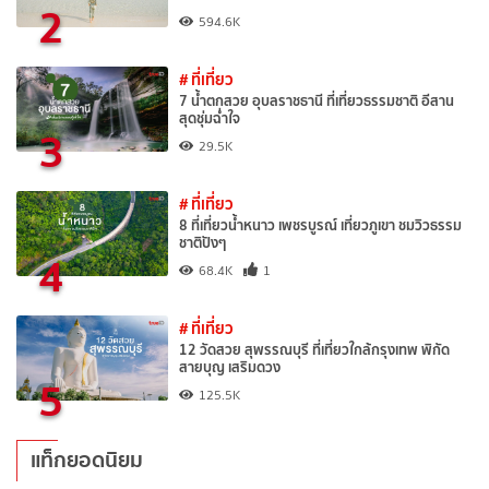
2
594.6K
# ที่เที่ยว
7 น้ำตกสวย อุบลราชธานี ที่เที่ยวธรรมชาติ อีสาน
สุดชุ่มฉ่ำใจ
3
29.5K
# ที่เที่ยว
8 ที่เที่ยวน้ำหนาว เพชรบูรณ์ เที่ยวภูเขา ชมวิวธรรม
ชาติปังๆ
4
68.4K
1
# ที่เที่ยว
12 วัดสวย สุพรรณบุรี ที่เที่ยวใกล้กรุงเทพ พิกัด
สายบุญ เสริมดวง
5
125.5K
แท็กยอดนิยม