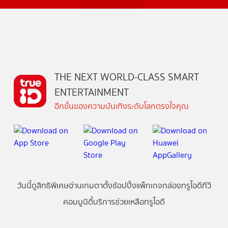
THE NEXT WORLD-CLASS SMART
ENTERTAINMENT
อีกขั้นของความบันเทิงระดับโลกตรงใจคุณ
วันนี้
ดู
สิทธิพิเศษ
อ่าน
เกม
ตาตั้ง
ช้อปปิ้ง
แพ็กเกจ
กล่องทรูไอดีทีวี
คอมมูนิตี้
บริการช่วยเหลือทรูไอดี