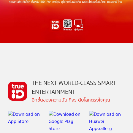
THE NEXT WORLD-CLASS SMART
ENTERTAINMENT
อีกขั้นของความบันเทิงระดับโลกตรงใจคุณ