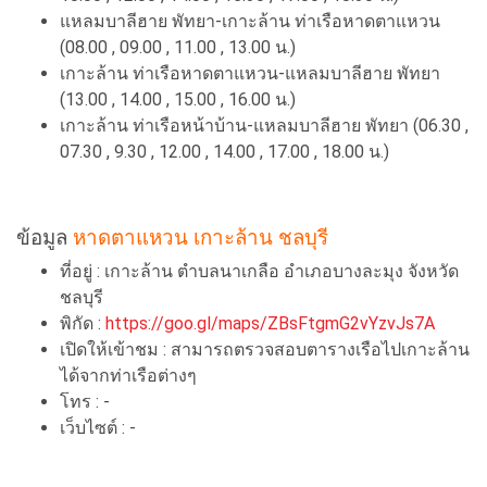
แหลมบาลีฮาย พัทยา-เกาะล้าน ท่าเรือหาดตาแหวน
(
08.00 , 09.00 , 11.00 , 13.00 น.)
เกาะล้าน ท่าเรือหาดตาแหวน-แหลมบาลีฮาย พัทยา
(
13.00 , 14.00 , 15.00 , 16.00 น.)
เกาะล้าน ท่าเรือหน้าบ้าน-แหลมบาลีฮาย พัทยา (
06.30 ,
07.30 , 9.30 , 12.00 , 14.00 , 17.00 , 18.00 น.)
ข้อมูล
หาดตาแหวน เกาะล้าน ชลบุรี
ที่อยู่ : เกาะล้าน ตำบลนาเกลือ อำเภอบางละมุง จังหวัด
ชลบุรี
พิกัด :
https://goo.gl/maps/ZBsFtgmG2vYzvJs7A
เปิดให้เข้าชม : สามารถตรวจสอบตารางเรือไปเกาะล้าน
ได้จากท่าเรือต่างๆ
โทร : -
เว็บไซต์ : -