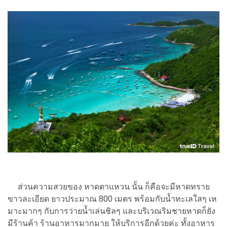
ส่วนความสวยของ หาดตาแหวน นั้น ก็คือจะมีหาดทราย
ขาวละเอียด ยาวประมาณ 800 เมตร พร้อมกับน้ำทะเลใสๆ เห
มาะมากๆ กับการว่ายน้ำเล่นชิลๆ และบริเวณริมชายหาดก็ยัง
มีร้านค้า ร้านอาหารมากมาย ให้บริการอีกด้วยค่ะ ทั้งอาหาร