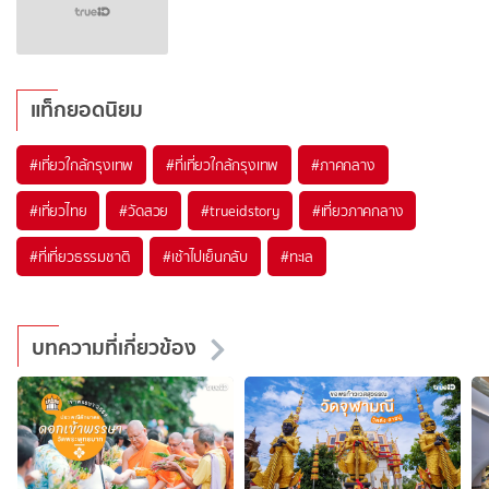
แท็กยอดนิยม
#เที่ยวใกล้กรุงเทพ
#ที่เที่ยวใกล้กรุงเทพ
#ภาคกลาง
#เที่ยวไทย
#วัดสวย
#trueidstory
#เที่ยวภาคกลาง
#ที่เที่ยวธรรมชาติ
#เช้าไปเย็นกลับ
#ทะเล
บทความที่เกี่ยวข้อง