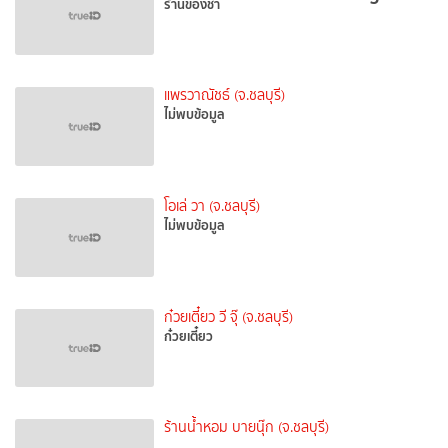
ร้านของชำ
แพรวาณัชธ์ (จ.ชลบุรี)
ไม่พบข้อมูล
โอเล่ วา (จ.ชลบุรี)
ไม่พบข้อมูล
ก๋วยเตี๋ยว วี จุ๊ (จ.ชลบุรี)
ก๋วยเตี๋ยว
ร้านน้ำหอม บายนุ๊ก (จ.ชลบุรี)