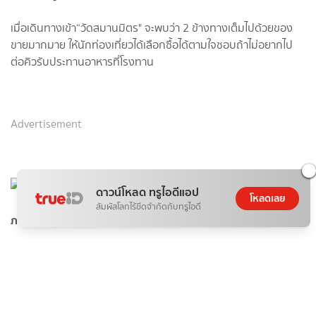
เมื่อเดินทางเข้า“วัดสมานมิตร" จะพบว่า 2 ข้างทางเต็มไปด้วยของ
ขายมากมาย ให้นักท่องเที่ยวได้เลือกซื้อได้ตามใจชอบถ้าไม่อยากไป
ต่อคิวรับประทานอาหารที่โรงทาน
Advertisement
ดาวน์โหลด ทรูไอดีแอป
โหลดเลย
สัมผัสโลกไร้ขีดจำกัดกับทรูไอดี
ภาพโดยผู้เขียน
เมื่อเดินมาสักพักจะพบจุดถ่ายรูปสวย ๆ มากมาย ให้นักท่องเที่ยวได้
เช็คอินได้ถ่ายรูป ดังคำกล่าวของ“วัดสมานมิตร"ที่ว่า “สมานมิตรมา
แล้วจะหลงรัก” ซึ่งเป็นการตกแต่งแนวธรรมชาติ ร่มรื่น เข้ากับ
บรรยากาศท้องถิ่นได้อย่างดีเลย