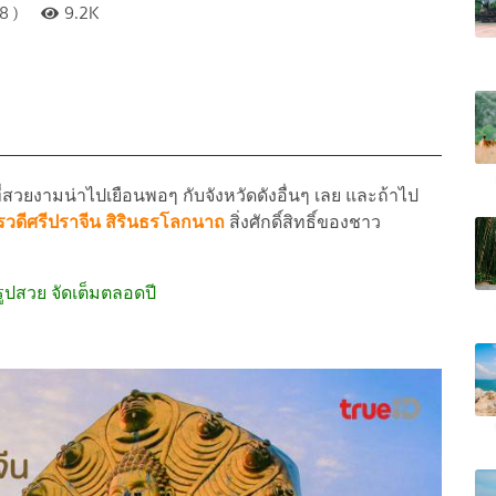
8 )
9.2K
ี่สวยงามน่าไปเยือนพอๆ กับจังหวัดดังอื่นๆ เลย และถ้าไป
วดีศรีปราจีน สิรินธรโลกนาถ
สิ่งศักดิ์สิทธิ์ของชาว
ายรูปสวย จัดเต็มตลอดปี