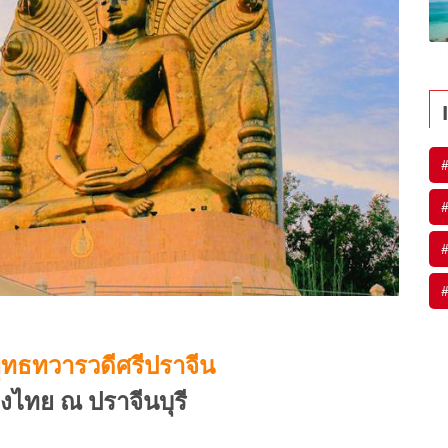
#
#
#
#
ุทธทวารวดีศรีปราจีน
องไทย ณ ปราจีนบุรี