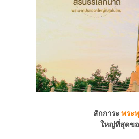
สักการะ
พระพ
ใหญ่ที่สุดข