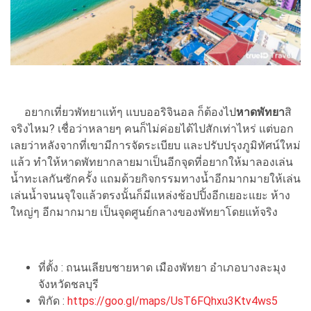
อยากเที่ยวพัทยาแท้ๆ แบบออริจินอล ก็ต้องไป
หาดพัทยา
สิ
จริงไหม? เชื่อว่าหลายๆ คนก็ไม่ค่อยได้ไปสักเท่าไหร่ แต่บอก
เลยว่าหลังจากที่เขามีการจัดระเบียบ และปรับปรุงภูมิทัศน์ใหม่
แล้ว ทำให้หาดพัทยากลายมาเป็นอีกจุดที่อยากให้มาลองเล่น
น้ำทะเลกันซักครั้ง แถมด้วยกิจกรรมทางน้ำอีกมากมายให้เล่น
เล่นน้ำจนนจุใจแล้วตรงนั้นก็มีแหล่งช้อปปิ้งอีกเยอะแยะ ห้าง
ใหญ่ๆ อีกมากมาย เป็นจุดศูนย์กลางของพัทยาโดยแท้จริง
ที่ตั้ง : ถนนเลียบชายหาด เมืองพัทยา อำเภอบางละมุง
จังหวัดชลบุรี
พิกัด :
https://goo.gl/maps/UsT6FQhxu3Ktv4ws5