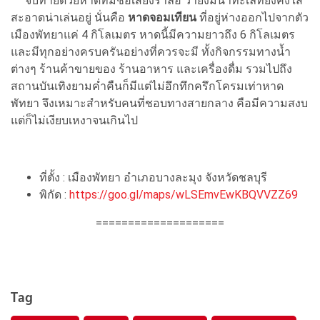
จบท้ายด้วยหาดที่มีชื่อเสียงร่ำลือ ว่ายังมีน้ำทะเลที่ยังคงใส
สะอาดน่าเล่นอยู่ นั่นคือ
หาดจอมเทียน
ที่อยู่ห่างออกไปจากตัว
เมืองพัทยาแค่ 4 กิโลเมตร หาดนี้มีความยาวถึง 6 กิโลเมตร
และมีทุกอย่างครบครันอย่างที่ควรจะมี ทั้งกิจกรรมทางน้ำ
ต่างๆ ร้านค้าขายของ ร้านอาหาร และเครื่องดื่ม รวมไปถึง
สถานบันเทิงยามค่ำคืนก็มีแต่ไม่อึกทึกครึกโครมเท่าหาด
พัทยา จึงเหมาะสำหรับคนที่ชอบทางสายกลาง คือมีความสงบ
แต่ก็ไม่เงียบเหงาจนเกินไป
ที่ตั้ง : เมืองพัทยา อำเภอบางละมุง จังหวัดชลบุรี
พิกัด :
https://goo.gl/maps/wLSEmvEwKBQVVZZ69
====================
Tag