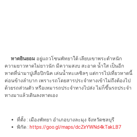
หาดยินยอม
อยู่แถวโซนพัทยาใต้ เลียบเขาพระตำหนัก
ความยาวหาดไม่ยาวนัก มีความสงบ สะอาด น้ำใส เป็นอีก
หาดที่น่ามาปูเสื่อปิกนิค เล่นน้ำทะเลชิลๆ แต่การไปเที่ยวหาดนี้
ค่อนข้างลำบาก เพราะรถโดยสารประจำทางเข้าไม่ถึงต้องไป
ด้วยรถส่วนตัว หรือเหมารถประจำทางไปส่ง ไม่ก็ขึ้นรถประจำ
ทางมาแล้วเดินลงหาดเอง
ที่ตั้ง : เมืองพัทยา อำเภอบางละมุง จังหวัดชลบุรี
พิกัด :
https://goo.gl/maps/dcZirYWNd4kTakLB7