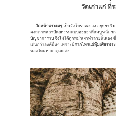
วัดเก่าแก่ ท
วัดหน้าพระเมรุ
เป็นวัดโบราณของ อยุธยา ริม
คงสภาพสถาปัตยกรรมแบบอยุธยาที่สมบูรณ์มากที่สุด
บัญชาการรบ จึงไม่ได้ถูกพม่าเผาทำลายนั่นเอง ซึ
เด่นกว่าองค์อื่นๆ เพราะมี
รากไทรแผ่หุ้มเศียรพระ
ของวัดมหาธาตุเลยค่ะ