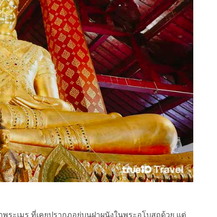
พระเมรุ ที่เคยปรากฎอยู่บนฝาผนังในพระอุโบสถด้วย แต่