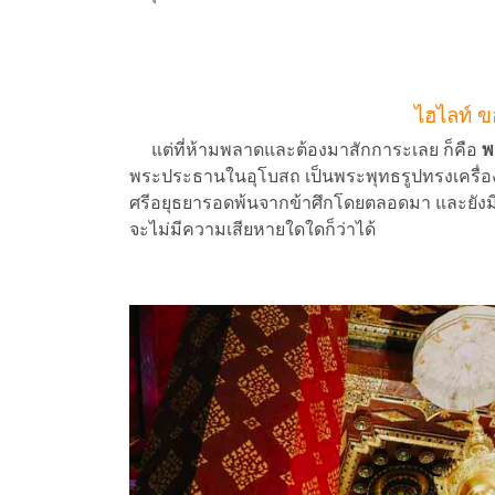
ไฮไลท์ ข
แต่ที่ห้ามพลาดและต้องมาสักการะเลย ก็คือ
พ
พระประธานในอุโบสถ เป็นพระพุทธรูปทรงเครื่องห
ศรีอยุธยารอดพ้นจากข้าศึกโดยตลอดมา และยังมี
จะไม่มีความเสียหายใดใดก็ว่าได้