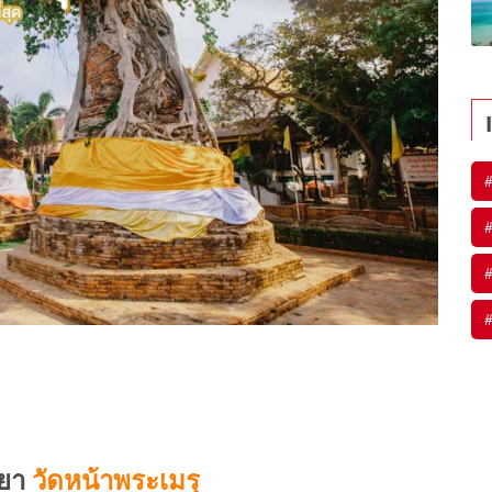
#
#
#
#
ุธยา
วัดหน้าพระเมรุ