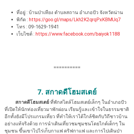
ที่อยู่ : บ้านป่าเหียง ตำบลสถาน อำเภอปัว จังหวัดน่าน
พิกัด :
https://goo.gl/maps/Lkh2K2qrqPxKBMUq7
โทร : 09-1629-1941
เว็บไซต์ :
https://www.facebook.com/baiyok1188
==========
7. สกาดดีโฮมสเตย์
สกาดดีโฮมสเตย์
ที่พักสไตล์โฮมสเตย์เล็กๆ ในอำเภอปัว
ที่เปิดให้นักท่องเที่ยวมาพักผ่อน เรียนรู้และเข้าใจในธรรมชาติ
อีกทั้งยังมีโปรแกรมเที่ยว ที่ทำให้เราได้ใกล้ชิดกับวิถีชาวบ้าน
อย่างแท้จริงด้วย การนำเดินเที่ยวชมชุมชน​โดยไกด์เด็กๆ ใน
ชุมชน ขึ้นเขาไปไร่เก็บกาแฟ​ ดริฟกาแฟ​ และการไปเดินป่า​