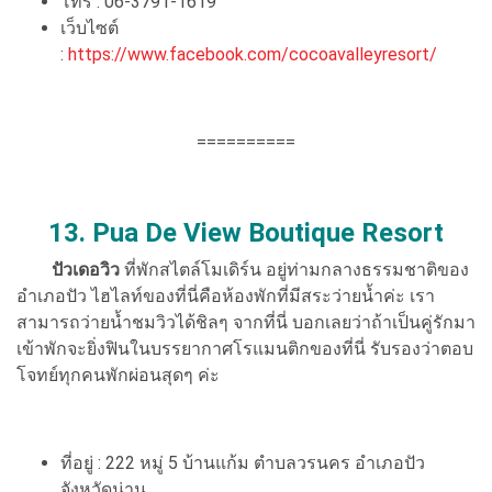
โทร : 06-3791-1619
เว็บไซต์
:
https://www.facebook.com/cocoavalleyresort/
==========
13. Pua De View Boutique Resort
ปัวเดอวิว
ที่พักสไตล์โมเดิร์น อยู่ท่ามกลางธรรมชาติของ
อำเภอปัว ไฮไลท์ของที่นี่คือห้องพักที่มีสระว่ายน้ำค่ะ เรา
สามารถว่ายน้ำชมวิวได้ชิลๆ จากที่นี่ บอกเลยว่าถ้าเป็นคู่รักมา
เข้าพักจะยิ่งฟินในบรรยากาศโรแมนติกของที่นี่ รับรองว่าตอบ
โจทย์ทุกคนพักผ่อนสุดๆ ค่ะ
ที่อยู่ : 222 หมู่ 5 บ้านแก้ม ตำบลวรนคร อำเภอปัว
จังหวัดน่าน