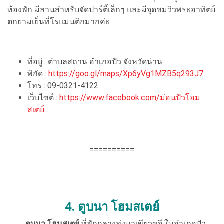
ห้องพัก มีลานสำหรับจัดปาร์ตี้เล็กๆ และมีจุดชมวิวพระอาทิตย์
ตกยามเย็นที่โรแมนติกมากค่ะ
ที่อยู่ : ตำบลสถาน อำเภอปัว จังหวัดน่าน
พิกัด :
https://goo.gl/maps/Xp6yVg1MZB5q293J7
โทร : 09-0321-4122
เว็บไซต์ :
https://www.facebook.com/ม่อนปัวโฮม
สเตย์
==========
4. ตูบนา โฮมสเตย์
ตูบนา โฮมสเตย์
ที่พักกลางทุ่งนาเขียวขจี ในอำเภอปัว