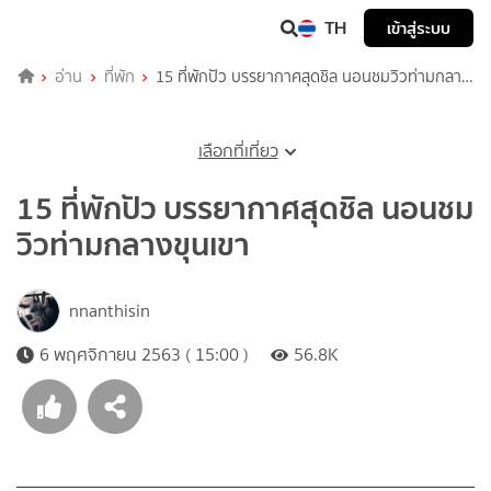
TH
เข้าสู่ระบบ
อ่าน
ที่พัก
15 ที่พักปัว บรรยากาศสุดชิล นอนชมวิวท่ามกลาง
ขุนเขา
เลือกที่เที่ยว
15 ที่พักปัว บรรยากาศสุดชิล นอนชม
วิวท่ามกลางขุนเขา
nnanthisin
6 พฤศจิกายน 2563 ( 15:00 )
56.8K