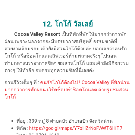
12. โกโก้ วัลเลย์
Cocoa Valley Resort
เป็นที่พักที่พักให้มากกว่าการพัก
ผ่อน เพราะนอกจากจะมีบรรยากาศบริสุทธิ์ ธรรมชาติที่
สวยงามล้อมรอบ เค้ายังมีสวนโกโก้ด้วยค่ะ บอกเลยว่าคนรัก
โกโก้ หรือช็อคโกแลตเลิฟเวอร์ห้ามพลาดจริงๆ ไปนอน
ท่ามกลางบรรยากาศชิลๆ ชมสวนโกโก้ แถมเค้ายังมีกิจกรรม
ต่างๆ ให้ทำอีก จบครบทุกความชิลที่นี่เลยค่ะ
อ่านรีวิวเต็มๆ ที่ :
คนรักโกโก้ต้องไป ! Cocoa Valley ที่พักน่าน
มากกว่าการพักผ่อน เวิร์คช็อปทำช็อคโกแลต ถ่ายรูปชมสวน
โกโก้
ที่อยู่ : 339 หมู่ 8 ตำบลปัว อำเภอปัว จังหวัดน่าน
พิกัด :
https://goo.gl/maps/Y7oHZrNoPAWT6HiT7