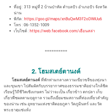
ที่อยู่ : 313 หมู่ที่ 2 บ้านป่าหัด ตำบลปัว อำเภอปัว จังหวัด
น่าน
พิกัด :
https://goo.gl/maps/xnBuQwM3F2oDWiUu6
โทร : 06-1352-1009
เว็บไซต์ :
https://web.facebook.com/เฮือนสล่า
==========
2. โฮมสเตย์ตานงค์
โฮมสเตย์ตานงค์
ที่พักท่ามกลางความเขียวขจีของทุ่งนา
และขุนเขา ไปสัมผัสกับบรรยากาศของธรรมชาติอย่างใกล้ชิด
เรียนรู้วิถีชีวิตเชิงเกษตร ไม่ว่าจะเป็น เกี่ยวข้าว ตกปลา เก็บ
เกี่ยวพืชผลตามฤดูกาล รวมถึงเยี่ยมชมสถานที่ท่องเที่ยวสำคัญ
ของน่าน เช่น อุทยานแห่งชาติดอยภูคา วัดภูมินทร์ และวัด
พระธาตุแช่แห้ง