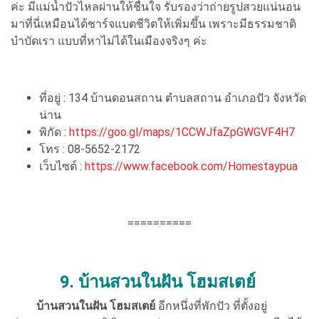
ค่ะ มีแม่น้ำปัวไหลผ่านให้ชื่นใจ รับรองว่าถ่ายรูปสวยแน่นอน
มาที่นี่เหมือนได้ชาร์จแบตชีวิตให้เพิ่มขึ้น เพราะมีธรรมชาติ
บำบัดเรา แบบที่หาไม่ได้ในเมืองจริงๆ ค่ะ
ที่อยู่ : 134 บ้านดอนสถาน ตำบลสถาน อำเภอปัว จังหวัด
น่าน
พิกัด :
https://goo.gl/maps/1CCWJfaZpGWGVF4H7
โทร : 08-5652-2172
เว็บไซต์ :
https://www.facebook.com/Homestaypua
==========
9. บ้านสวนในฝัน โฮมสเตย์
บ้านสวนในฝัน โฮมสเตย์
อีกหนึ่งที่พักปัว ที่ตั้งอยู่