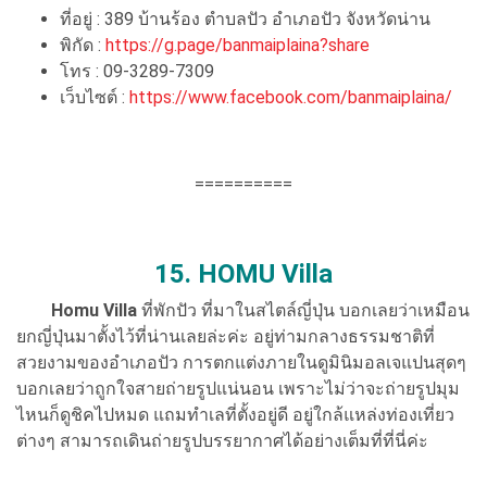
ที่อยู่ : 389 บ้านร้อง ตำบลปัว อำเภอปัว จังหวัดน่าน
พิกัด :
https://g.page/banmaiplaina?share
โทร : 09-3289-7309
เว็บไซต์ :
https://www.facebook.com/banmaiplaina/
==========
15. HOMU Villa
Homu Villa
ที่พักปัว ที่มาในสไตล์ญี่ปุ่น บอกเลยว่าเหมือน
ยกญี่ปุ่นมาตั้งไว้ที่น่านเลยล่ะค่ะ อยู่ท่ามกลางธรรมชาติที่
สวยงามของอำเภอปัว การตกแต่งภายในดูมินิมอลเจแปนสุดๆ
บอกเลยว่าถูกใจสายถ่ายรูปแน่นอน เพราะไม่ว่าจะถ่ายรูปมุม
ไหนก็ดูชิคไปหมด แถมทำเลที่ตั้งอยู่ดี อยู่ใกล้แหล่งท่องเที่ยว
ต่างๆ สามารถเดินถ่ายรูปบรรยากาศได้อย่างเต็มที่ที่นี่ค่ะ