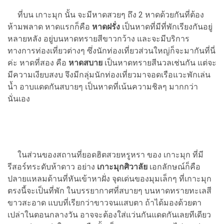
ที่บน เกาะมุก นั้น จะมีหาดสวยๆ ถึง 2 หาดด้วยกันที่ต้อง
ห้ามพลาด หาดแรกก็คือ
หาดฝรั่ง
เป็นหาดที่มีที่พักเรียงกันอยู่
หลายหลัง อยู่บนหาดทรายสีขาวกว้าง และจะมีบริการ
ทางการท่องเที่ยวต่างๆ ซึ่งนักท่องเที่ยวส่วนใหญ่ก็จะมากันที่นี่
ค่ะ หาดที่สอง คือ
หาดสบาย
เป็นหาดทรายสีนวลเช่นกัน แต่จะ
มีความเงียบสงบ จึงมีกลุ่มนักท่องเที่ยวมาจอดเรือแวะพักเล่น
น้ำ อาบแดดกันสบายๆ เป็นหาดที่เน้นความชิลๆ มากกว่า
นั่นเอง
ในส่วนของสถานที่ยอดฮิตสวยหรูหรา ของ เกาะมุก ที่มี
รีสอร์ทระดับห้าดาว อย่าง
เกาะมุกศิวาลัย
เอกลักษณ์ก็คือ
ปลายแหลมด้านที่หันเข้าหาฝั่ง จุดเด่นของมุมเล็กๆ ที่เกาะมุก
ตรงนี้จะเป็นที่พัก ในบรรยากาศที่สบายๆ บนหาดทรายทะเลสี
ขาวสะอาด แบบที่เรียกว่าขาวจนแสบตา ถ้าได้มองด้วยตา
เปล่าในตอนกลางวัน อาจจะต้องใส่แว่นกันแดดกันเลยทีเดียว