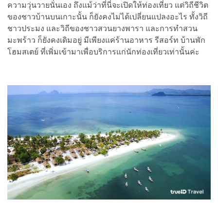
ความวุ่นวายนั่นเอง ถึงแม้ว่าที่นี่จะเปิดให้ท่องเที่ยว แต่วิถีชีวิต
ของชาวบ้านบนเกาะนั้น ก็ยังคงไม่ได้เปลี่ยนแปลงอะไร ทั้งวิถี
ชาวประมง และวิถีของชาวสวนยางพารา และการทำสวน
มะพร้าว ก็ยังคงเดิมอยู่ มีเพียงแค่ร้านอาหาร รีสอร์ท บ้านพัก
โฮมสเตย์ ที่เพิ่มเข้ามาเพื่อบริการแก่นักท่องเที่ยวเท่านั้นค่ะ