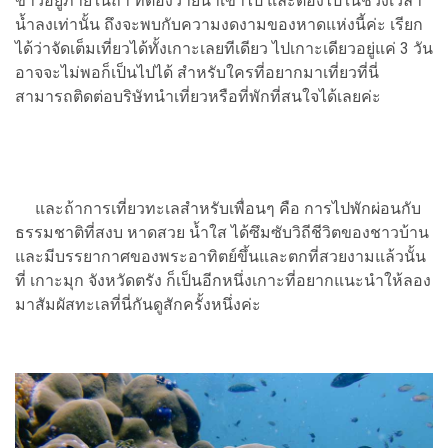
ขาวอยู่ภายในถ้ำ ที่ต้องว่ายน้ำเข้าไป และต้องไปในช่วงเวลา
น้ำลงเท่านั้น ถึงจะพบกับความงดงามของหาดแห่งนี้ค่ะ เรียก
ได้ว่าจัดเต็มเที่ยวได้ทั้งเกาะเลยทีเดียว ไปเกาะเดียวอยู่แค่ 3 วัน
อาจจะไม่พอก็เป็นไปได้ สำหรับใครที่อยากมาเที่ยวที่นี่
สามารถติดต่อบริษัทนำเที่ยวหรือที่พักที่สนใจได้เลยค่ะ
และถ้าการเที่ยวทะเลสำหรับเพื่อนๆ คือ การไปพักผ่อนกับ
ธรรมชาติที่สงบ หาดสวย น้ำใส ได้ซึมซับวิถีชีวิตของชาวบ้าน
และมีบรรยากาศของพระอาทิตย์ขึ้นและตกที่สวยงามแล้วนั้น
ที่ เกาะมุก จังหวัดตรัง ก็เป็นอีกหนึ่งเกาะที่อยากแนะนำให้ลอง
มาสัมผัสทะเลที่นี่กันดูสักครั้งหนึ่งค่ะ