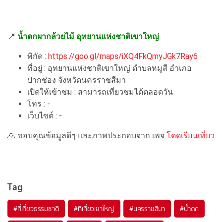
📍
น้ำตกผากล้วยไม้ อุทยานแห่งชาติเขาใหญ่
พิกัด :
https://goo.gl/maps/iXQ4FkQmyJGk7Ray6
ที่อยู่ : อุทยานแห่งชาติเขาใหญ่ ตำบลหมูสี อำเภอ
ปากช่อง จังหวัดนครราชสีมา
เปิดให้เข้าชม : สามารถเที่ยวชมได้ตลอดวัน
โทร : -
เว็บไซต์ : -
🙏 ขอบคุณข้อมูลดีๆ และภาพประกอบจาก เพจ
โดดเรียนเที่ยว
Tag
#ที่เที่ยวธรรมชาติ
#ที่เที่ยวเขาใหญ่
#นครราชสีมา
#น้ำตก