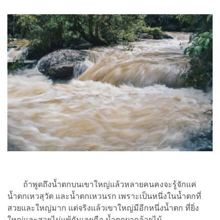
ถ้าพูดถึงน้ำตกบนเขาใหญ่แล้วหลายคนคงจะรู้จักแค่
น้ำตกเหวสุวัต และน้ำตกเหวนรก เพราะเป็นหนึ่งในน้ำตกที่
สวยและใหญ่มาก แต่จริงแล้วเขาใหญ่มีอีกหนึ่งน้ำตก ที่ยิ่ง
ใหญ่และสวยไม่แพ้กันเลยคือ น้ำตกผากล้วยไม้