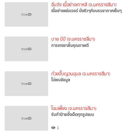
อิ่มจัง เนื้อย่างเกาหลี (จ.นครราชสีมา)
เนื้อย่างแซ่บเวอร์ นั่งชิวๆกับบรรยากาศเย็นๆ
บาย บีบี (จ.นครราชสีมา)
การเกงขาสั้นคุณภาพดี
ก๋วยจั๊บญวนอุบล (จ.นครราชสีมา)
ไม่พบข้อมูล
โอมเพี้ยง (จ.นครราชสีมา)
รับทำป้ายอิ้งเจ็ตทุกรูปแบบ
1