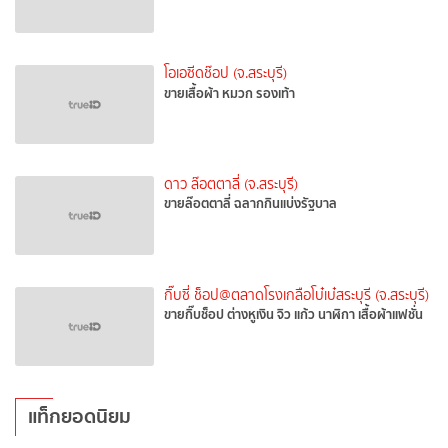
โอเอซีดช๊อป (จ.สระบุรี)
ขายเสื้อผ้า หมวก รองเท้า
ดาว ล๊อตตาลี่ (จ.สระบุรี)
ขายล๊อตตาลี่ ฉลากกินแบ่งรัฐบาล
กิ๊บซี่ ช็อป@ตลาดโรงเกลือโบ๋เบ๋สระบุรี (จ.สระบุรี)
ขายกิ๊บช็อป ต่างหูเงิน จิว แก้ว นาฬิกา เสื้อผ้าแฟชั่น
แท็กยอดนิยม