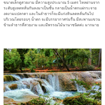
ขนาดเล็กดูสวยงาม มีความสูงประมาณ 5 เมตร ไหลผ่านจาก
ระดับสูงลดหลั่นกันลงมาเป็นชั้น กลายเป็นน้ำตกแผ่กระจาย
งดงามแปลกตา และในลำธารก็จะมีแก่งหินลดหลั่นกันไป
บริเวณโดยรอบๆ น้ำตก จะมีบรรยากาศร่มรื่น มีสะพานแขวน
ข้ามลำธารที่สวยงาม และมีพรรณไม้นานาชนิดค่ะ มากมาย