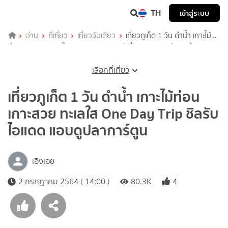
TH
เข้าสู่ระบบ
อ่าน
ที่เที่ยว
เที่ยววันเดียว
เที่ยวภูเก็ต 1 วัน ดำน้ำ เกาะไม้
ท่อน เกาะสวย ทะเลใส One Day Trip ชิลรับไอแดด แอบดูปลาการ์ตูน
เลือกที่เที่ยว
เที่ยวภูเก็ต 1 วัน ดำน้ำ เกาะไม้ท่อน
เกาะสวย ทะเลใส One Day Trip ชิลรับ
ไอแดด แอบดูปลาการ์ตูน
เอิงเอย
2 กรกฎาคม 2564 ( 14:00 )
80.3K
4