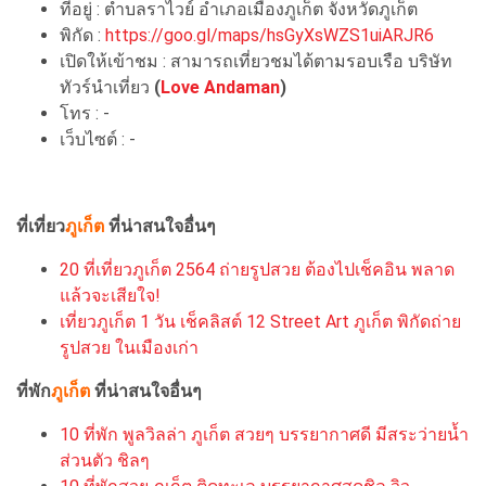
ที่อยู่ : ตำบลราไวย์ อำเภอเมืองภูเก็ต จังหวัดภูเก็ต
พิกัด :
https://goo.gl/maps/hsGyXsWZS1uiARJR6
เปิดให้เข้าชม : สามารถเที่ยวชมได้ตามรอบเรือ บริษัท
ทัวร์นำเที่ยว
(
Love Andaman
)
โทร : -
เว็บไซต์ : -
ที่เที่ยว
ภูเก็ต
ที่น่าสนใจอื่นๆ
20 ที่เที่ยวภูเก็ต 2564 ถ่ายรูปสวย ต้องไปเช็คอิน พลาด
แล้วจะเสียใจ!
เที่ยวภูเก็ต 1 วัน เช็คลิสต์ 12 Street Art ภูเก็ต พิกัดถ่าย
รูปสวย ในเมืองเก่า
ที่พัก
ภูเก็ต
ที่น่าสนใจอื่นๆ
10 ที่พัก พูลวิลล่า ภูเก็ต สวยๆ บรรยากาศดี มีสระว่ายน้ำ
ส่วนตัว ชิลๆ