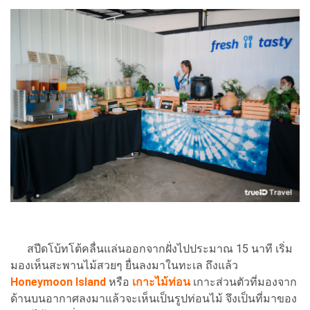
สปีดโบ้ทโต้คลื่นแล่นออกจากฝั่งไปประมาณ 15 นาที เริ่ม
มองเห็นสะพานไม้สวยๆ ยื่นลงมาในทะเล ถึงแล้ว
Honeymoon Island
หรือ
เกาะไม้ท่อน
เกาะส่วนตัวที่มองจาก
ด้านบนอากาศลงมาแล้วจะเห็นเป็นรูปท่อนไม้ จึงเป็นที่มาของ