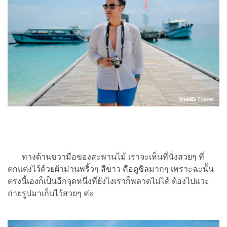
ทางด้านขวามือของสะพานไม้ เราจะเห็นที่นั่งสวยๆ ที่
ตกแต่งไว้ด้วยผ้าม่านพริ้วๆ สีขาว คือดูชิลมากๆ เพราะฉะนั้น
ตรงนี้เองก็เป็นอีกจุดหนึ่งที่ยังไงเราก็พลาดไม่ได้ ต้องไปแวะ
ถ่ายรูปมาเก็บไว้สวยๆ ค่ะ