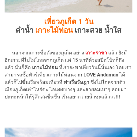
เที่ยวภูเก็ต 1 วัน
ดำน้ำ
เกาะไม้ท่อน
เกาะสวย น้ำใส
นอกจากเกาะชื่อดังของภูเก็ต อย่าง
เกาะราชา
แล้ว ยังมี
อีกเกาะที่ไปไม่ไกลจากภูเก็ต แค่ 15 นาทีด้วยสปีดโบ้ทก็ถึง
แล้ว นั่นก็คือ
เกาะไม้ท่อน
ที่เราจะพาเที่ยววันนี้นั่นเอง โดยเรา
สามารถซื้อทัวร์เที่ยวเกาะไม้ท่อนจาก
LOVE Andaman
ได้
แล้วก็ไปขึ้นเรือพร้อมเที่ยวที่
ท่าเรือรัษฎา
ซึ่งไม่ไกลจากตัว
เมืองภูเก็ตเท่าไหร่ค่ะ ไอแดดบางๆ และสายลมเบาๆ ลอยมา
ปะทะหน้าให้รู้สึกสดชื่นขึ้น เริ่มอยากว่ายน้ำซะแล้ววว!!!