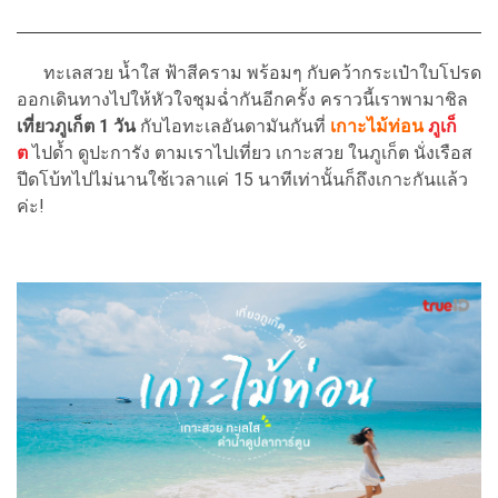
ทะเลสวย น้ำใส ฟ้าสีคราม พร้อมๆ กับคว้ากระเป๋าใบโปรด
ออกเดินทางไปให้หัวใจชุมฉ่ำกันอีกครั้ง คราวนี้เราพามาชิล
เที่ยวภูเก็ต 1 วัน
กับไอทะเลอันดามันกันที่
เกาะไม้ท่อน
ภูเก็
ต
ไปด้ำ ดูปะการัง ตามเราไปเที่ยว เกาะสวย ในภูเก็ต นั่งเรือส
ปีดโบ้ทไปไม่นานใช้เวลาแค่ 15 นาทีเท่านั้นก็ถึงเกาะกันแล้ว
ค่ะ!