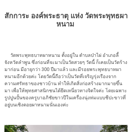
สักการะ องค์พระธาตุ แห่ง วัดพระพุทธผา
หนาม
วัดพระพุทธบาทผาหนาม ตั้งอยู่ใน ตำบลป่าไผ่ อำเภอลี้
จังหวัดลำพูน ซึ่งก่อนที่จะมาเป็นวัดสวยๆ วัดนี้ ก็เคยเป็นวัดร้าง
มาก่อน มีอายุกว่า 300 ปีมาแล้ว และมีรอยพระพุทธบาทผา
หนามอีกด้วยค่ะ โดยวัดนี้ถือว่าเป็นวัดที่เจริญรุ่งเรืองจาก
ความศรัทธาของชาวบ้าน ทำให้เกิดสิ่งก่อสร้างมากมายขึ้น
มา เพื่อให้พุทธศาสนิกชนได้ยึดเหนี่ยวทางจิตใจค่ะ โดยเฉพาะ
รูปปูนปั้นของครูบาอภิชัยขาวปีในเครื่องนุ่งห่มแบบชีปะขาวที่
อยู่บนเชิงดอยผาหนามนั่นเองค่ะ