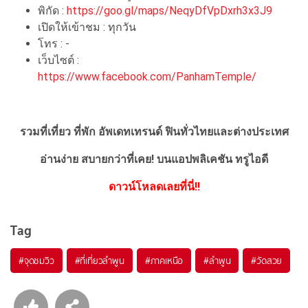
พิกัด :
https://goo.gl/maps/NeqyDfVpDxrh3x3J9
เปิดให้เข้าชม : ทุกวัน
โทร : -
เว็บไซต์ :
https://www.facebook.com/PanhamTemple/
รวมที่เที่ยว ที่พัก อัพเดทเทรนด์ ฟินทั่วไทยและต่างประเทศ
อ่านง่าย สบายกว่าที่เคย!
บนแอปพลิเคชัน ทรูไอดี
ดาวน์โหลดเลยที่นี่!!
Tag
#จุดชมวิว
#ที่เที่ยวลำพูน
#ภาคเหนือ
#ลำพูน
#วัดสวย