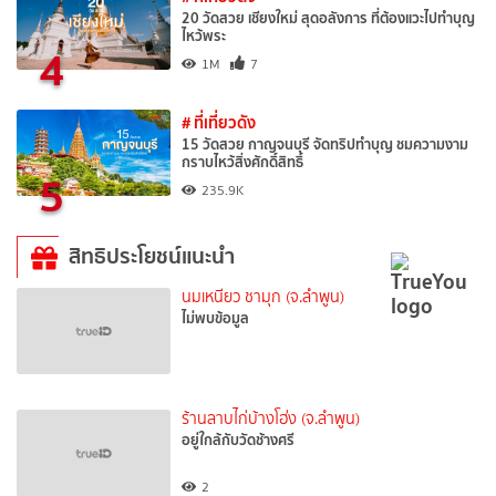
20 วัดสวย เชียงใหม่ สุดอลังการ ที่ต้องแวะไปทำบุญ
ไหว้พระ
4
1M
7
# ที่เที่ยวดัง
15 วัดสวย กาญจนบุรี จัดทริปทำบุญ ชมความงาม
กราบไหว้สิ่งศักดิ์สิทธิ์
5
235.9K
สิทธิประโยชน์แนะนำ
นมเหนียว ชามุก (จ.ลำพูน)
ไม่พบข้อมูล
ร้านลาบไก่บ้างโฮ่ง (จ.ลำพูน)
อยู่ใกล้กับวัดช้างศรี
2