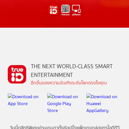
THE NEXT WORLD-CLASS SMART
ENTERTAINMENT
อีกขั้นของความบันเทิงระดับโลกตรงใจคุณ
วันนี้
ดู
สิทธิพิเศษ
อ่าน
เกม
ตาตั้ง
ช้อปปิ้ง
แพ็กเกจ
กล่องทรูไอดีทีวี