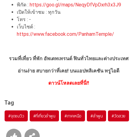
พิกัด :
https://goo.gl/maps/NeqyDfVpDxrh3x3J9
เปิดให้เข้าชม : ทุกวัน
โทร : -
เว็บไซต์ :
https://www.facebook.com/PanhamTemple/
รวมที่เที่ยว ที่พัก อัพเดทเทรนด์ ฟินทั่วไทยและต่างประเทศ
อ่านง่าย สบายกว่าที่เคย!
บนแอปพลิเคชัน ทรูไอดี
ดาวน์โหลดเลยที่นี่!!
Tag
#จุดชมวิว
#ที่เที่ยวลำพูน
#ภาคเหนือ
#ลำพูน
#วัดสวย