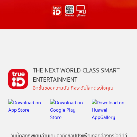
THE NEXT WORLD-CLASS SMART
ENTERTAINMENT
อีกขั้นของความบันเทิงระดับโลกตรงใจคุณ
วันนี้
ดู
สิทธิพิเศษ
อ่าน
เกม
ตาตั้ง
ช้อปปิ้ง
แพ็กเกจ
กล่องทรูไอดีทีวี