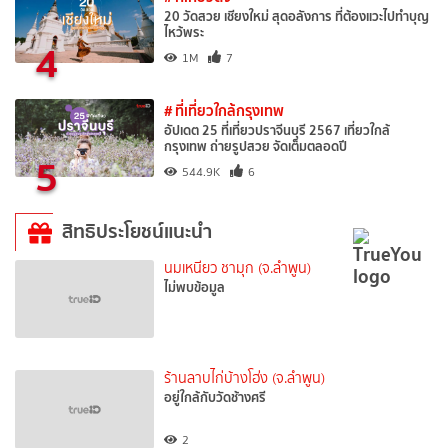
20 วัดสวย เชียงใหม่ สุดอลังการ ที่ต้องแวะไปทำบุญ
ไหว้พระ
4
1M
7
# ที่เที่ยวใกล้กรุงเทพ
อัปเดต 25 ที่เที่ยวปราจีนบุรี 2567 เที่ยวใกล้
กรุงเทพ ถ่ายรูปสวย จัดเต็มตลอดปี
5
544.9K
6
สิทธิประโยชน์แนะนำ
นมเหนียว ชามุก (จ.ลำพูน)
ไม่พบข้อมูล
ร้านลาบไก่บ้างโฮ่ง (จ.ลำพูน)
อยู่ใกล้กับวัดช้างศรี
2