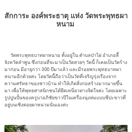
สักการะ องค์พระธาตุ แห่ง วัดพระพุทธผา
หนาม
วัดพระพุทธบาทผาหนาม ตั้งอยู่ใน ตำบลป่าไผ่ อำเภอลี้
จังหวัดลำพูน ซึ่งก่อนที่จะมาเป็นวัดสวยๆ วัดนี้ ก็เคยเป็นวัดร้าง
มาก่อน มีอายุกว่า 300 ปีมาแล้ว และมีรอยพระพุทธบาทผา
หนามอีกด้วยค่ะ โดยวัดนี้ถือว่าเป็นวัดที่เจริญรุ่งเรืองจาก
ความศรัทธาของชาวบ้าน ทำให้เกิดสิ่งก่อสร้างมากมายขึ้น
มา เพื่อให้พุทธศาสนิกชนได้ยึดเหนี่ยวทางจิตใจค่ะ โดยเฉพาะ
รูปปูนปั้นของครูบาอภิชัยขาวปีในเครื่องนุ่งห่มแบบชีปะขาวที่
อยู่บนเชิงดอยผาหนามนั่นเองค่ะ