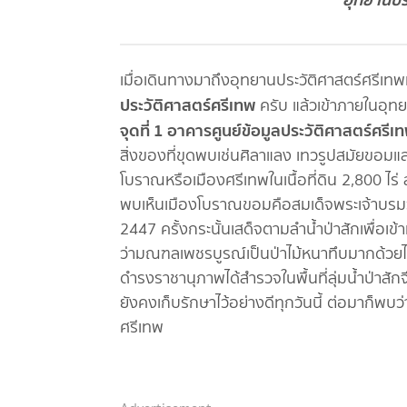
เมื่อเดินทางมาถึงอุทยานประวัติศาสตร์ศรีเท
ประวัติศาสตร์ศรีเทพ
ครับ แล้วเข้าภายในอุทยา
จุดที่ 1 อาคารศูนย์ข้อมูลประวัติศาสตร์ศรีเ
สิ่งของที่ขุดพบเช่นศิลาแลง เทวรูปสมัยขอมแ
โบราณหรือเมืองศรีเทพในเนื้อที่ดิน 2,800 ไร่
พบเห็นเมืองโบราณขอมคือสมเด็จพระเจ้าบร
2447 ครั้งกระนั้นเสด็จตามลำน้ำป่าสักเพื่อ
ว่ามณฑลเพชรบูรณ์เป็นป่าไม้หนาทึบมากด้วยไ
ดำรงราชานุภาพได้สำรวจในพื้นที่ลุ่มน้ำป่าสั
ยังคงเก็บรักษาไว้อย่างดีทุกวันนี้ ต่อมาก็พบ
ศรีเทพ