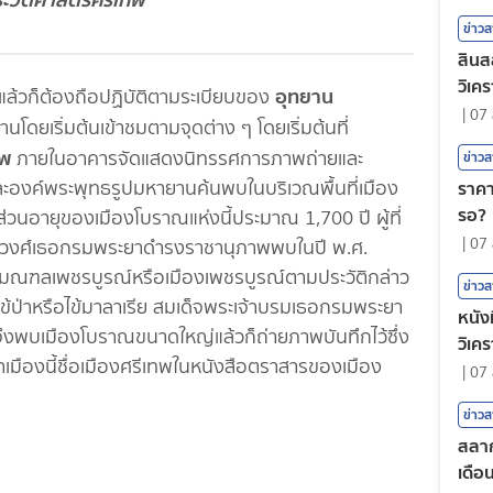
ข่าว
สินส
วิเคร
อุทยาน
พแล้วก็ต้องถือปฏิบัติตามระเบียบของ
|
07 
นโดยเริ่มต้นเข้าชมตามจุดต่าง ๆ โดยเริ่มต้นที่
ทพ
ภายในอาคารจัดแสดงนิทรรศการภาพถ่ายและ
ข่าว
ละองค์พระพุทธรูปมหายานค้นพบในบริเวณพื้นที่เมือง
ราคา
รอ?
 ส่วนอายุของเมืองโบราณแห่งนี้ประมาณ 1,700 ปี ผู้ที่
|
07 
มวงศ์เธอกรมพระยาดำรงราชานุภาพพบในปี พ.ศ.
เข้ามณฑลเพชรบูรณ์หรือเมืองเพชรบูรณ์ตามประวัติกล่าว
ข่าว
ข้ป่าหรือไข้มาลาเรีย สมเด็จพระเจ้าบรมเธอกรมพระยา
หนังท
กจึงพบเมืองโบราณขนาดใหญ่แล้วก็ถ่ายภาพบันทึกไว้ซึ่ง
วิเค
ว่าเมืองนี้ชื่อเมืองศรีเทพในหนังสือตราสารของเมือง
|
07 
ข่าว
สลาก
เดือ