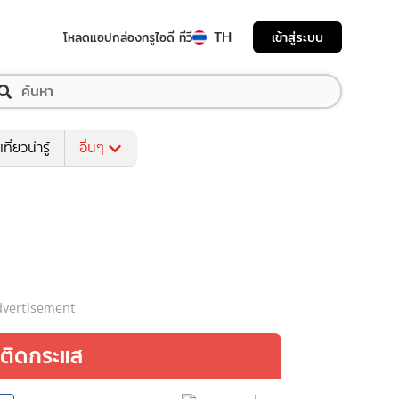
TH
เข้าสู่ระบบ
โหลดแอป
กล่องทรูไอดี ทีวี
เที่ยวน่ารู้
อื่นๆ
vertisement
ติดกระแส