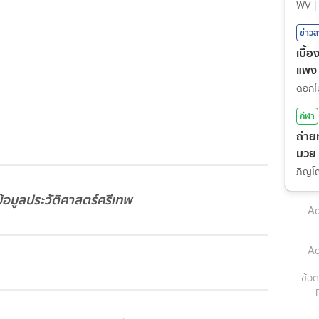
WV
|
ข่าว
เบื้
แพง
กีฬา
ถ่าย
มวย
(7ส.
้อมูลประวัติศาสตร์ศรีเทพ
Ad
Ad
ข้อต