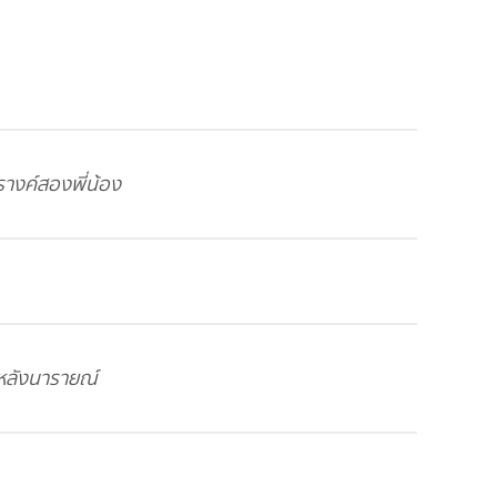
างค์สองพี่น้อง
หลังนารายณ์