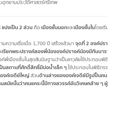
ชมอุทยานประวัติศาสตร์ศรีเทพ
่ แบ่งเป็น 2 ส่วน
เมืองชั้นนอก
เมืองชั้นใน
คือ
และ
โดยเริ่มต้น
จุดที่ 2 องค์ปรางค์
ามความเชื่อเมื่อ 1,700 ปี เสร็จแล้วมา
เรียกพระปรางค์สองพี่น้อง
องค์ปรางค์น้องมีทับนารายณ์
์พี่เมืองชั้นในสุดสันนิษฐานว่าเป็นเทวลัยใช้ประกอบพิธีทาง
ป็นสถานที่ศักดิ์สิทธิ์มีบ่อน้ำเล็ก ๆ
ใช้ประกอบในพิธีกรรมอัน
องค์เจดีย์ใหญ่
ด้านล่างขององค์เจดีย์มีรูปปั้นคนแคระ
ส่วน
นสมัยนั้นว่าคนแคระนี้มีทางสวรรค์อันวิเศษคล้าย ๆ ผู้มี