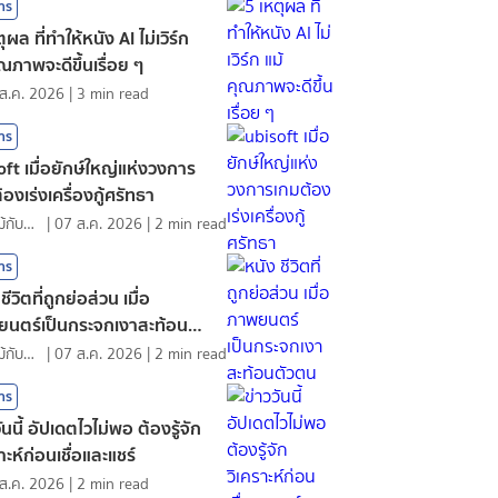
สาร
ุผล ที่ทำให้หนัง AI ไม่เวิร์ก
ุณภาพจะดีขึ้นเรื่อย ๆ
ส.ค. 2026
|
3
min read
สาร
oft เมื่อยักษ์ใหญ่แห่งวงการ
องเร่งเครื่องกู้ศรัทธา
ดอกไม้กับสายน้ำ
|
07 ส.ค. 2026
|
2
min read
สาร
ชีวิตที่ถูกย่อส่วน เมื่อ
นตร์เป็นกระจกเงาสะท้อนตัว
ดอกไม้กับสายน้ำ
|
07 ส.ค. 2026
|
2
min read
สาร
ันนี้ อัปเดตไวไม่พอ ต้องรู้จัก
าะห์ก่อนเชื่อและแชร์
ส.ค. 2026
|
2
min read