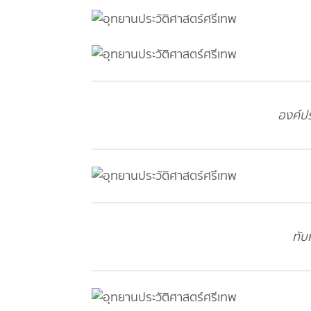
องค์ปร
ทับ