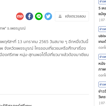
ข่าว
5 เหต
แม้ค
แจ้งตรวจสอบ
|
07 
ข่าว
ubis
เกมต้
นพฤหัสฯที่ 13 มกราคม 2565 วันสบาย ๆ อีกหนึ่งวันนี้
พ จังหวัดเพชรบูรณ์ ใครชอบเที่ยวชมหรือศึกษาเรื่อง
องศรีเทพ หนุ่ม-สุทนพอได้ไปเที่ยวมาแล้วต้องมาเขียน
ข่าว
หนัง 
ภาพย
ตน
ข่าว
ข่าวว
วิเคร
|
07 
ะวัติศาสตร์ศรีเทพ