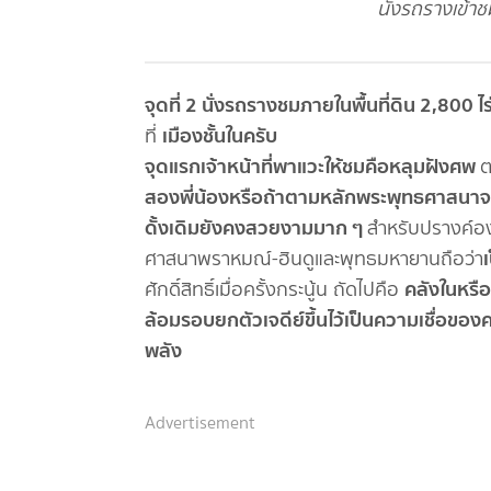
นั่งรถรางเข้า
จุดที่ 2 นั่งรถรางชมภายในพื้นที่ดิน 2,800 ไร
เมืองชั้นในครับ
ที่
จุดแรกเจ้าหน้าที่พาแวะให้ชมคือหลุมฝังศพ
ต
สองพี่น้องหรือถ้าตามหลักพระพุทธศาสนาจะ
ดั้งเดิมยังคงสวยงามมาก ๆ
สำหรับปรางค์องค
เ
ศาสนาพราหมณ์-ฮินดูและพุทธมหายานถือว่า
คลังในหรือ
ศักดิ์สิทธิ์เมื่อครั้งกระนู้น ถัดไปคือ
ล้อมรอบยกตัวเจดีย์ขึ้นไว้เป็นความเชื่อของค
พลัง
Advertisement