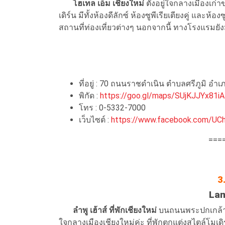
โฮเทล เอ็ม เชียงใหม่
ตั้งอยู่ใจกลางเมืองเก่า
เดิร์น มีทั้งห้องดีลักซ์ ห้องซูพีเรียเตียงคู่ แล
สถานที่ท่องเที่ยวต่างๆ นอกจากนี้ ทางโรงแรมยั
ที่อยู่ : 70 ถนนราชดำเนิน ตำบลศรีภูมิ อำเ
พิกัด :
https://goo.gl/maps/SUjKJJYx81i
โทร : 0-5332-7000
เว็บไซต์ :
https://www.facebook.com/UCh
===
3.
La
ลำพู เฮ้าส์ ที่พักเชียงใหม่
บนถนนพระปกเกล้า 
ใจกลางเมืองเชียงใหม่ค่ะ ที่พักตกแต่งสไตล์โมเดิร์