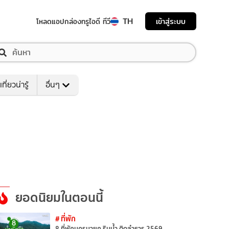
TH
เข้าสู่ระบบ
โหลดแอป
กล่องทรูไอดี ทีวี
เที่ยวน่ารู้
อื่นๆ
ยอดนิยมในตอนนี้
# ที่พัก
8 ที่พักนครนายก ริมน้ำ ติดลำธาร 2569