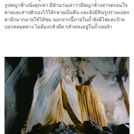
รูปพญาช้างนั่งคุกเข่า มีตำนานเล่าว่ามีพญาช้างสารตรอมใจ
ตายและสาปตัวเองไว้ให้กลายเป็นหิน และยังมีหินรูปร่างแปลก
ตาอีกมากมายให้ได้ชม นอกจากนี้ภายในถ้ำยังมีไฟและป้าย
บอกตลอดทาง ไม่ต้องกลัวมืด กลัวหลงอยู่ในถ้ำเลยจ้า