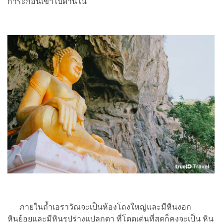
การะก่อนเข้าไปด้านใน
ภายในถ้ำเอราวัณจะเป็นห้องโถงใหญ่และมีหินงอก
หินย้อยและมีหินรูปร่างแปลกตา ที่โดดเด่นที่สุดก็คงจะเป็น หิน