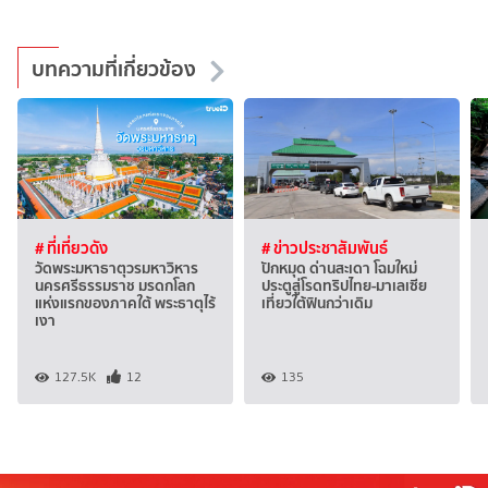
บทความที่เกี่ยวข้อง
# ที่เที่ยวดัง
# ข่าวประชาสัมพันธ์
วัดพระมหาธาตุวรมหาวิหาร
ปักหมุด ด่านสะเดา โฉมใหม่
นครศรีธรรมราช มรดกโลก
ประตูสู่โรดทริปไทย-มาเลเซีย
แห่งแรกของภาคใต้ พระธาตุไร้
เที่ยวใต้ฟินกว่าเดิม
เงา
127.5K
12
135