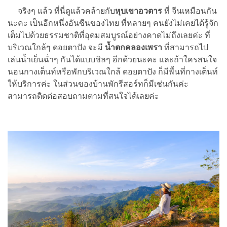
จริงๆ แล้ว ที่นี่ดูแล้วคล้ายกับ
หุบเขาอวตาร
ที่ จีนเหมือนกัน
นะคะ เป็นอีกหนึ่งอันซีนของไทย ที่หลายๆ คนยังไม่เคยได้รู้จัก
เต็มไปด้วยธรรมชาติที่อุดมสมบูรณ์อย่างคาดไม่ถึงเลยค่ะ ที่
บริเวณใกล้ๆ ดอยตาปัง จะมี
น้ำตกคลองเพรา
ที่สามารถไป
เล่นน้ำเย็นฉ่ำๆ กันได้แบบชิลๆ อีกด้วยนะคะ และถ้าใครสนใจ
นอนกางเต็นท์หรือพักบริเวณใกล้ ดอยตาปัง ก็มีพื้นที่กางเต็นท์
ให้บริการค่ะ ในส่วนของบ้านพักรีสอร์ทก็มีเช่นกันค่ะ
สามารถติดต่อสอบถามตามที่สนใจได้เลยค่ะ