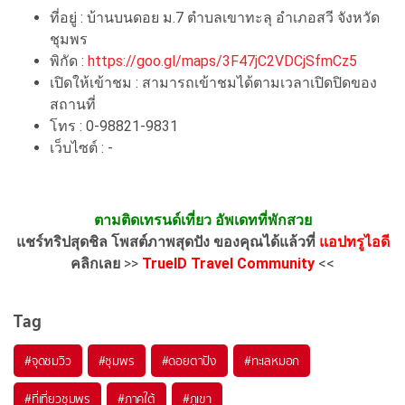
ที่อยู่ : บ้านบนดอย ม.7 ตำบลเขาทะลุ อำเภอสวี จังหวัด
ชุมพร
พิกัด :
https://goo.gl/maps/3F47jC2VDCjSfmCz5
เปิดให้เข้าชม : สามารถเข้าชมได้ตามเวลาเปิดปิดของ
สถานที่
โทร : 0-98821-9831
เว็บไซต์ : -
ตามติดเทรนด์เที่ยว อัพเดทที่พักสวย
แชร์ทริปสุดชิล โพสต์ภาพสุดปัง ของคุณได้แล้วที่
แอปทรูไอดี
คลิกเลย
>>
TrueID Travel Community
<<
Tag
#จุดชมวิว
#ชุมพร
#ดอยตาปัง
#ทะเลหมอก
#ที่เที่ยวชุมพร
#ภาคใต้
#ภูเขา