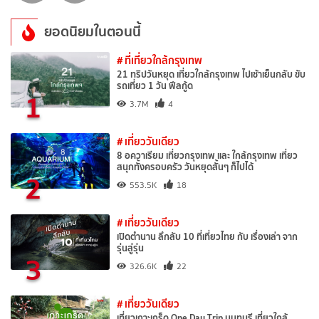
ยอดนิยมในตอนนี้
# ที่เที่ยวใกล้กรุงเทพ
21 ทริปวันหยุด เที่ยวใกล้กรุงเทพ ไปเช้าเย็นกลับ ขับ
รถเที่ยว 1 วัน ฟีลกู้ด
1
3.7M
4
# เที่ยววันเดียว
8 อควาเรียม เที่ยวกรุงเทพ และ ใกล้กรุงเทพ เที่ยว
สนุกทั้งครอบครัว วันหยุดสั้นๆ ก็ไปได้
2
553.5K
18
# เที่ยววันเดียว
เปิดตำนาน ลึกลับ 10 ที่เที่ยวไทย กับ เรื่องเล่า จาก
รุ่นสู่รุ่น
3
326.6K
22
# เที่ยววันเดียว
เที่ยวเกาะเกร็ด One Day Trip นนทบุรี เที่ยวใกล้