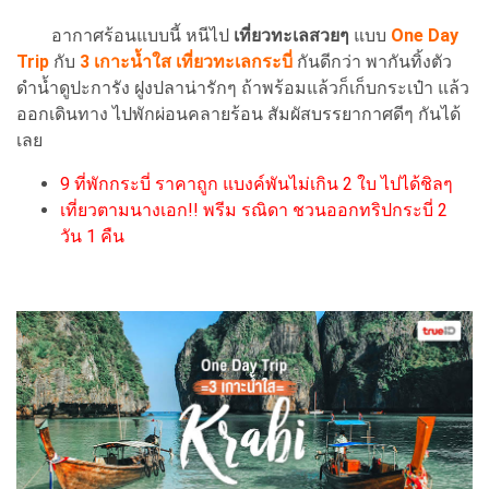
อากาศร้อนแบบนี้ หนีไป
เที่ยวทะเลสวยๆ
แบบ
One Day
Trip
กับ
3 เกาะน้ำใส เที่ยวทะเล
กระบี่
กันดีกว่า พากันทิ้งตัว
ดำน้ำดูปะการัง ฝูงปลาน่ารักๆ ถ้าพร้อมแล้วก็เก็บกระเป๋า แล้ว
ออกเดินทาง ไปพักผ่อนคลายร้อน สัมผัสบรรยากาศดีๆ กันได้
เลย
9 ที่พักกระบี่ ราคาถูก แบงค์พันไม่เกิน 2 ใบ ไปได้ชิลๆ
เที่ยวตามนางเอก!! พรีม รณิดา ชวนออกทริปกระบี่ 2
วัน 1 คืน