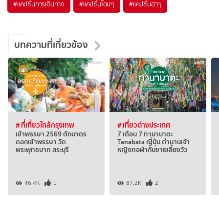
#แคปชั่นการเดินทาง
#แคปชั่นโดนๆ
#แคปชั่นฮาๆ
บทความที่เกี่ยวข้อง
# ที่เที่ยวใกล้กรุงเทพ
# เที่ยวต่างประเทศ
เข้าพรรษา 2569 ตักบาตร
7 เดือน 7 ทานาบาตะ
ดอกเข้าพรรษา วัด
Tanabata ญี่ปุ่น ตำนานเจ้า
พระพุทธบาท สระบุรี
หญิงทอผ้ากับชายเลี้ยงวัว
46.4K
1
87.2K
2