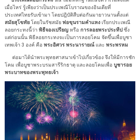
เมื่อไหร่ รู้เพียงว่าเป็นประเพณีโบราณของอินเดียที่
ประเทศไทยรับเข้ามา โดยปฎิบัติสืบต่อกันมายาวนานตั้งแต่
สมัยสุโขทัย
โดยในรัชสมัย
พ่อขุนรามคำแหง
เรียกประเพณี
ลอยกระทงนี้ว่า
พิธีจองเปรียญ
หรือ
การลอยพระประทีป
ซึ่ง
แต่ก่อนนั้น พิธีลอยกระทงจะเป็นการลอยโคม จัดขึ้นเพื่อบูชา
เทพเจ้า 3 องค์ คือ
พระอิศวร พระนารายณ์
และ
พระพรหม
ต่อมาได้นำพระพุทธศาสนาเข้าไปเกี่ยวข้อง จึงให้มีการชัก
โคม เพื่อบูชาพระบรมสารีริกธาตุ และลอยโคมเพื่อ
บูชารอย
พระบาทของพระพุทธเจ้า