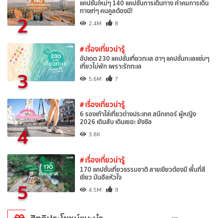
แคปชั่นใหม่ๆ 140 แคปชั่นการเดินทาง คำคมการเดิน
ทางเท่ๆ คนคูลต้องมี!
2
2.4M
8
# เรื่องเที่ยวน่ารู้
อัปเดต 230 แคปชั่นเที่ยวทะเล ฮาๆ แคปชั่นทะเลแซ่บๆ
เที่ยวไม่พัก เพราะรักทะเล
3
5.6M
7
# เรื่องเที่ยวน่ารู้
6 รองเท้าใส่เที่ยวต่างประเทศ สนีกเกอร์ ผู้หญิง
2026 เดินสับ เดินเยอะ ยังชิล
4
3.8K
# เรื่องเที่ยวน่ารู้
170 แคปชั่นเที่ยวธรรมชาติ สายเขียวต้องมี พื้นที่สี
เขียว มันฮีลหัวใจ
5
4.5M
9