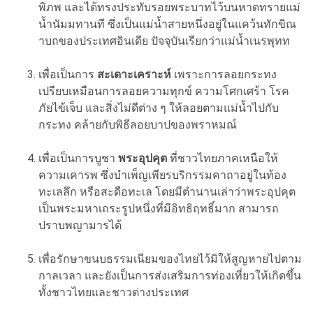
พิภพ และได้ทรงประทับรอยพระบาทไว้บนหาดทรายแม่
น้ำนัมมทานที ซึ่งเป็นแม่น้ำสายหนึ่งอยู่ในแคว้นทักขิณ
าบถของประเทศอินเดีย ปัจจุบันเรียกว่าแม่น้ำเนรพุทท
เพื่อเป็นการ
สะเดาะเคราะห์
เพราะการลอยกระทง
เปรียบเหมือนการลอยความทุกข์ ความโศกเศร้า โรค
ภัยไข้เจ็บ และสิ่งไม่ดีต่าง ๆ ให้ลอยตามแม่น้ำไปกับ
กระทง คล้ายกับพิธีลอยบาปของพราหมณ์
เพื่อเป็นการบูชา
พระอุปคุต
ที่ชาวไทยภาคเหนือให้
ความเคารพ ซึ่งบำเพ็ญเพียรบริกรรมคาถาอยู่ในท้อง
ทะเลลึก หรือสะดือทะเล โดยมีตำนานเล่าว่าพระอุปคุต
เป็นพระมหาเถระรูปหนึ่งที่มีอิทธิฤทธิ์มาก สามารถ
ปราบพญามารได้
เพื่อรักษาขนบธรรมเนียมของไทยไว้มิให้สูญหายไปตาม
กาลเวลา และยังเป็นการส่งเสริมการท่องเที่ยวให้เกิดขึ้น
ทั้งชาวไทยและชาวต่างประเทศ