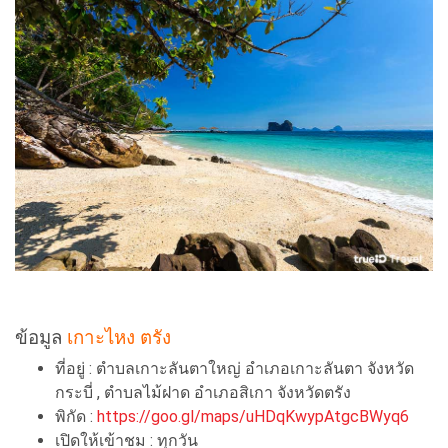
ข้อมูล
เกาะไหง ตรัง
ที่อยู่ : ตำบลเกาะลันตาใหญ่ อำเภอเกาะลันตา จังหวัด
กระบี่ , ตำบลไม้ฝาด อำเภอสิเกา จังหวัดตรัง
พิกัด :
https://goo.gl/maps/uHDqKwypAtgcBWyq6
เปิดให้เข้าชม : ทุกวัน