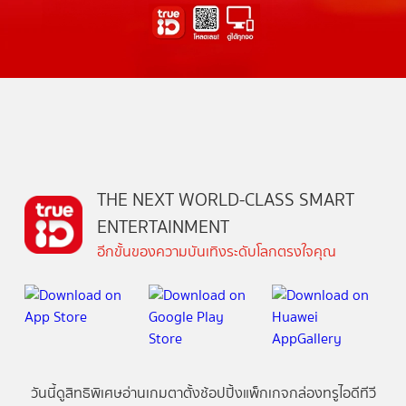
THE NEXT WORLD-CLASS SMART
ENTERTAINMENT
อีกขั้นของความบันเทิงระดับโลกตรงใจคุณ
วันนี้
ดู
สิทธิพิเศษ
อ่าน
เกม
ตาตั้ง
ช้อปปิ้ง
แพ็กเกจ
กล่องทรูไอดีทีวี