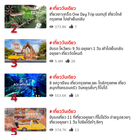
# เที่ยววันเดียว
เที่ยวเกาะเกร็ด One Day Trip นนทบุรี เที่ยวใกล้
กรุงเทพ ไปเช้าเย็นกลับ
2
373.8K
7
# เที่ยววันเดียว
ขับรถ ไหว้พระ 9 วัด อยุธยา 1 วัน เช้าไปเย็นกลับ
อยุธยา เที่ยววัดไหนดี
3
5.4M
26
# เที่ยววันเดียว
8 อควาเรียม เที่ยวกรุงเทพ และ ใกล้กรุงเทพ เที่ยว
สนุกทั้งครอบครัว วันหยุดสั้นๆ ก็ไปได้
4
553.6K
18
# เที่ยววันเดียว
ขับรถเที่ยว 11 ที่เที่ยวอยุธยา ที่ไม่ใช่วัด ถ่ายรูปสวยๆ
เที่ยวอยุธยา 1 วัน ไปชิลได้เก๋ๆ ชิคๆ
5
374.7K
13