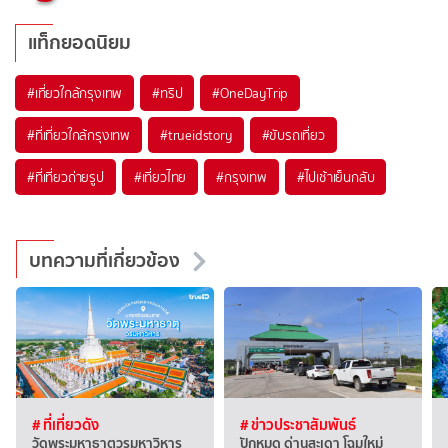
แท็กยอดนิยม
#เที่ยวใกล้กรุงเทพ
#ทริป
#OneDayTrip
#ที่เที่ยวใกล้กรุงเทพ
#trueidstory
#ขับรถเที่ยว
#ที่เที่ยวถ่ายรูป
#เที่ยวไทย
#กรุงเทพ
#ไปเช้าเย็นกลับ
บทความที่เกี่ยวข้อง
# ที่เที่ยวดัง
# ข่าวประชาสัมพันธ์
วัดพระมหาธาตุวรมหาวิหาร
ปักหมุด ด่านสะเดา โฉมใหม่