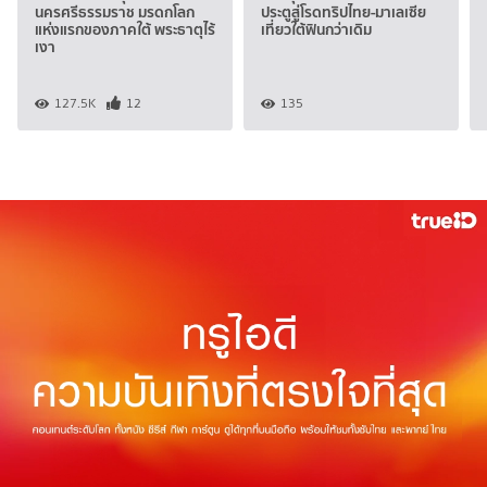
นครศรีธรรมราช มรดกโลก
ประตูสู่โรดทริปไทย-มาเลเซีย
แห่งแรกของภาคใต้ พระธาตุไร้
เที่ยวใต้ฟินกว่าเดิม
เงา
127.5K
12
135