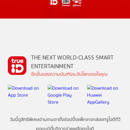
THE NEXT WORLD-CLASS SMART
ENTERTAINMENT
อีกขั้นของความบันเทิงระดับโลกตรงใจคุณ
วันนี้
ดู
สิทธิพิเศษ
อ่าน
เกม
ตาตั้ง
ช้อปปิ้ง
แพ็กเกจ
กล่องทรูไอดีทีวี
คอมมูนิตี้
บริการช่วยเหลือทรูไอดี