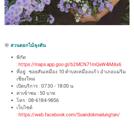
🌸
สวนดอกไม้ลุงตัน
พิกัด
:
https://maps.app.goo.gl/b2MCN71mQaW4iMAx6
ที่อยู่ : ซอยสันเหมือง 10 ตำบลเหมืองแก้ว อำเภอแม่ริม
เชียงใหม่
เปิดบริการ : 07.30 - 18.00 น.
ค่าเข้าชม : 50 บาท
โทร : 08-6184-9856
เว็บไซต์
:
https://web.facebook.com/Suandokmailungtan/