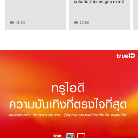
รถไม่เกิน 2 ชั่วโมง สูดอากาศดี
41.5K
20.8K