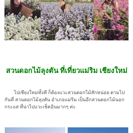
สวนดอกไม้ลุงตัน ที่เที่ยวแม่ริม เชียงใหม่
ไปเชียงใหม่ทั้งที ก็ต้องแวะสวนดอกไม้สักหน่อย ตามไป
กันที่ สวนดอกไม้ลุงตัน อำเภอแม่ริม เป็นอีกสวนดอกไม้นอก
กระแส ที่น่าไปแวะเช็คอินมากๆ ค่ะ