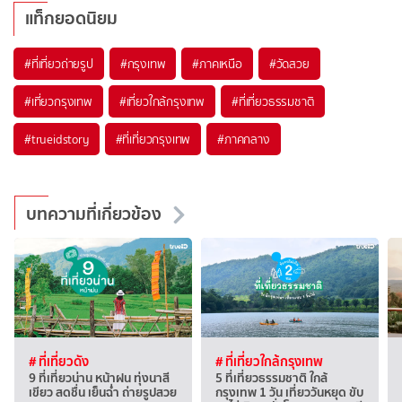
แท็กยอดนิยม
#ที่เที่ยวถ่ายรูป
#กรุงเทพ
#ภาคเหนือ
#วัดสวย
#เที่ยวกรุงเทพ
#เที่ยวใกล้กรุงเทพ
#ที่เที่ยวธรรมชาติ
#trueidstory
#ที่เที่ยวกรุงเทพ
#ภาคกลาง
บทความที่เกี่ยวข้อง
# ที่เที่ยวดัง
# ที่เที่ยวใกล้กรุงเทพ
9 ที่เที่ยวน่าน หน้าฝน ทุ่งนาสี
5 ที่เที่ยวธรรมชาติ ใกล้
เขียว สดชื่น เย็นฉ่ำ ถ่ายรูปสวย
กรุงเทพ 1 วัน เที่ยววันหยุด ขับ