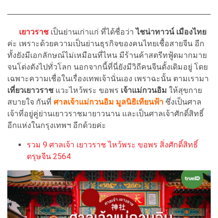
เยาวราช
เป็นย่านเก่าแก่ ที่ได้ชื่อว่า
ไชน่าทาวน์ เมืองไทย
ค่ะ เพราะด้วยความเป็นย่านธุรกิจของคนไทยเชื้อสายจีน อีก
ทั้งยังมีเอกลักษณ์ไม่เหมือนที่ไหน มีร้านค้าสตรีทฟู้ดมากมาย
จนโด่งดังไปทั่วโลก นอกจากนี้ที่นี่ยังมีวิถีคนจีนดั้งเดิมอยู่ โดย
เฉพาะความเชื่อในเรื่องเทพเจ้านั่นเอง เพราฉะนั้น ตามเรามา
เที่ยวเยาวราช
แวะไหว้พระ ขอพร
เจ้าแม่กวนอิม
ให้สุขกาย
สบายใจ กันที่
ศาลเจ้าแม่กวนอิม มูลนิธิเทียนฟ้า
ซึ่งเป็นศาล
เจ้าที่อยู่คู่ย่านเยาวราชมายาวนาน และเป็นศาลเจ้าศักดิ์สิทธิ์
อีกแห่งในกรุงเทพฯ อีกด้วยค่ะ
รวม 9 ศาลเจ้า เยาวราช ไหว้พระ ขอพร สิ่งศักดิ์สิทธิ์
ตรุษจีน 2564