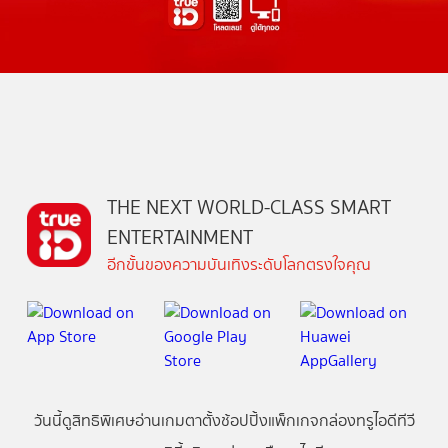
THE NEXT WORLD-CLASS SMART
ENTERTAINMENT
อีกขั้นของความบันเทิงระดับโลกตรงใจคุณ
วันนี้
ดู
สิทธิพิเศษ
อ่าน
เกม
ตาตั้ง
ช้อปปิ้ง
แพ็กเกจ
กล่องทรูไอดีทีวี