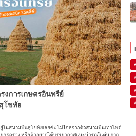
#
#
#
โครงการเกษตรอินทรีย์
#
สุโขทัย
ู่ในสนามบินสุโขทัยเลยค่ะ ไม่ไกลจากตัวสนามบินเท่าไหร่
รียกรถราง หรือถ้าอยากได้บรรยากาศแนะนำรถอีแต๋น จาก